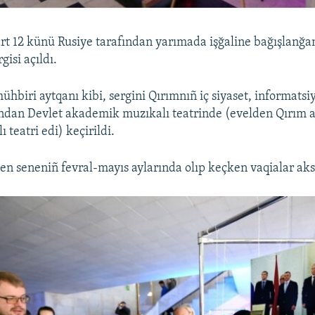
t 12 künü Rusiye tarafından yarımada işğaline bağışlanğa
gisi açıldı.
ühbiri aytqanı kibi, sergini Qırımnıñ iç siyaset, informatsi
fından Devlet akademik muzıkalı teatrinde (evelden Qırım
 teatri edi) keçirildi.
en seneniñ fevral-mayıs aylarında olıp keçken vaqialar aks