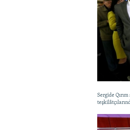
Sergide Qırım s
teşkilâtçıların