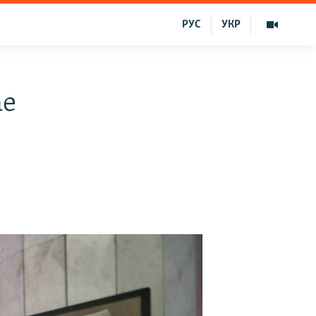
РУС
УКР
ne