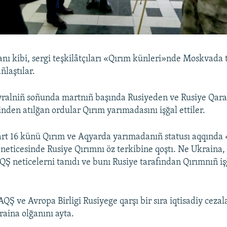
anı kibi, sergi teşkilâtçıları «Qırım künleri»nde Moskvada
ñlaştılar.
vralniñ soñunda martnıñ başında Rusiyeden ve Rusiye Qara 
nden atılğan ordular Qırım yarımadasını işğal ettiler.
art 16 künü Qırım ve Aqyarda yarımadanıñ statusı aqqınd
ñ neticesinde Rusiye Qırımnı öz terkibine qoştı. Ne Ukraina
AQŞ neticelerni tanıdı ve bunı Rusiye tarafından Qırımnıñ iş
Ş ve Avropa Birligi Rusiyege qarşı bir sıra iqtisadiy cezalar
aina olğanını ayta.