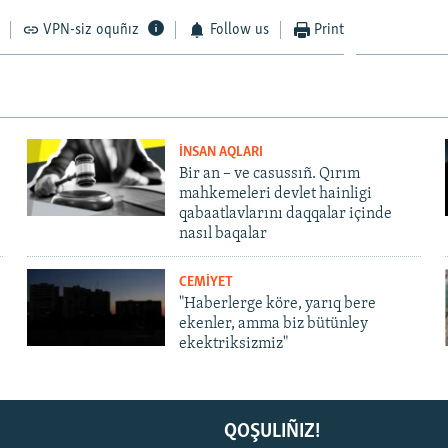
VPN-siz oquñız
Follow us
Print
İNSAN AQLARI
Bir an – ve casussıñ. Qırım
mahkemeleri devlet hainligi
qabaatlavlarını daqqalar içinde
nasıl baqalar
CEMİYET
"Haberlerge köre, yarıq bere
ekenler, amma biz bütünley
ekektriksizmiz"
QOŞULIÑIZ!