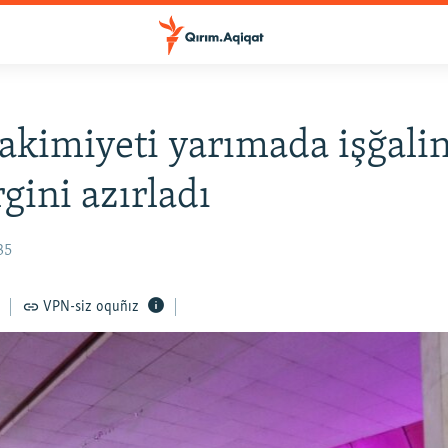
akimiyeti yarımada işğali
rgini azırladı
35
VPN-siz oquñız