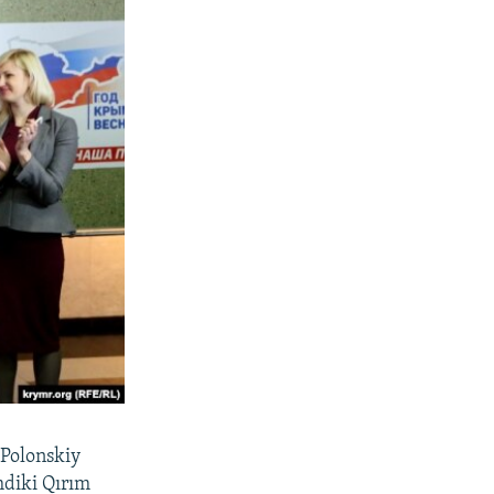
 Polonskiy
mdiki Qırım