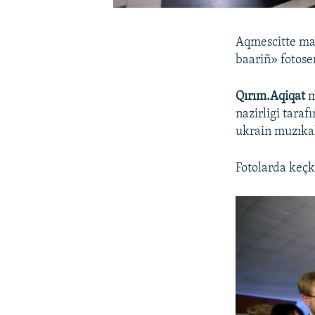
Aqmescitte mar
baariñ» fotoser
Qırım.Aqiqat
m
nazirligi tara
ukrain muzıkalı
Fotolarda keçk