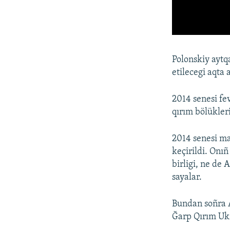
Polonskiy aytq
etilecegi aqta a
2014 senesi fe
qırım bölükleri
2014 senesi m
keçirildi. Onı
birligi, ne de 
sayalar.
Bundan soñra AQ
Ğarp Qırım Ukr