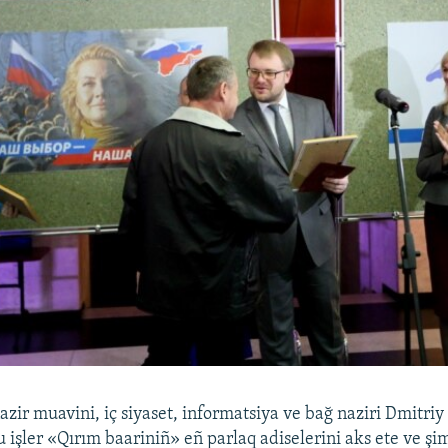
azir muavini, iç siyaset, informatsiya ve bağ naziri Dmitriy
u işler «Qırım baariniñ» eñ parlaq adiselerini aks ete ve şi