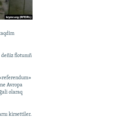
 taqdim
deñiz flotunıñ
a «referendum»
, ne Avropa
ğali olaraq
nı kirsettiler.