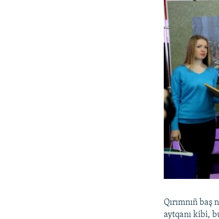
Qırımnıñ baş n
aytqanı kibi, b