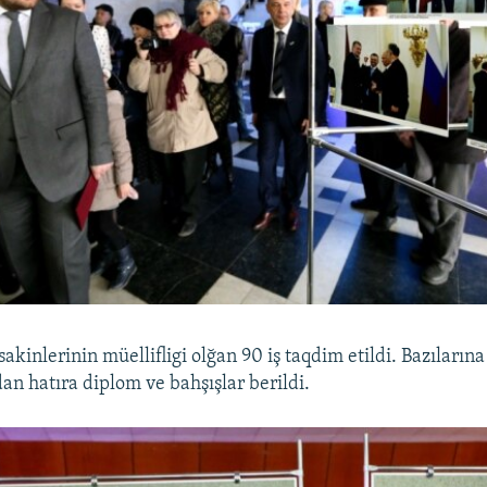
akinlerinin müellifligi olğan 90 iş taqdim etildi. Bazılarına
dan hatıra diplom ve bahşışlar berildi.