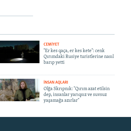
CEMİYET
"Er kes qaça, er kes kete": cenk
Qırımdaki Rusiye turistlerine nasıl
barıp yetti
İNSAN AQLARI
Olğa Skrıpnık: "Qırım azat etilsin
dep, insanlar yarıqsız ve suvsuz
yaşamağa azırlar"