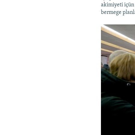
akimiyeti içün
bermege planla