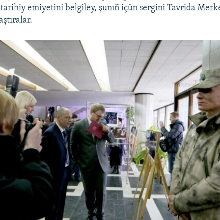
 tarihiy emiyetini belgiley, şunıñ içün sergini Tavrida Mer
ştıralar.