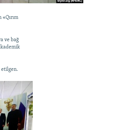
n «Qırım
ya ve bağ
 akademik
 etilgen.