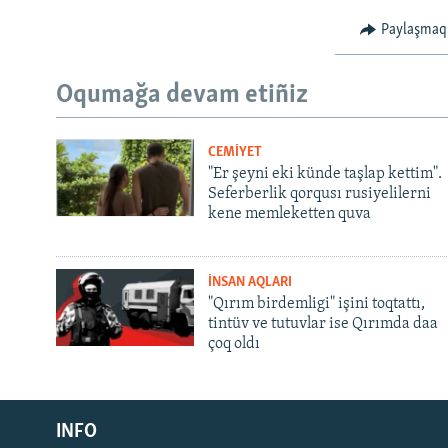
Paylaşmaq
Oqumağa devam etiñiz
CEMİYET
"Er şeyni eki künde taşlap kettim".
Seferberlik qorqusı rusiyelilerni
kene memleketten quva
İNSAN AQLARI
"Qırım birdemligi" işini toqtattı,
tintüv ve tutuvlar ise Qırımda daa
çoq oldı
Русский
Українською
INFO