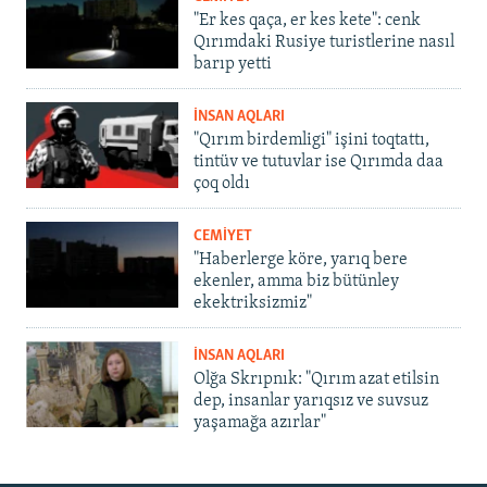
"Er kes qaça, er kes kete": cenk
Qırımdaki Rusiye turistlerine nasıl
barıp yetti
İNSAN AQLARI
"Qırım birdemligi" işini toqtattı,
tintüv ve tutuvlar ise Qırımda daa
çoq oldı
CEMİYET
"Haberlerge köre, yarıq bere
ekenler, amma biz bütünley
ekektriksizmiz"
İNSAN AQLARI
Olğa Skrıpnık: "Qırım azat etilsin
dep, insanlar yarıqsız ve suvsuz
yaşamağa azırlar"