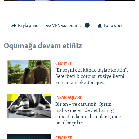
Paylaşmaq
VPN-siz oquñız
Follow us
Oqumağa devam etiñiz
CEMİYET
"Er şeyni eki künde taşlap kettim".
Seferberlik qorqusı rusiyelilerni
kene memleketten quva
İNSAN AQLARI
Bir an – ve casussıñ. Qırım
mahkemeleri devlet hainligi
qabaatlavlarını daqqalar içinde
nasıl baqalar
CEMİYET