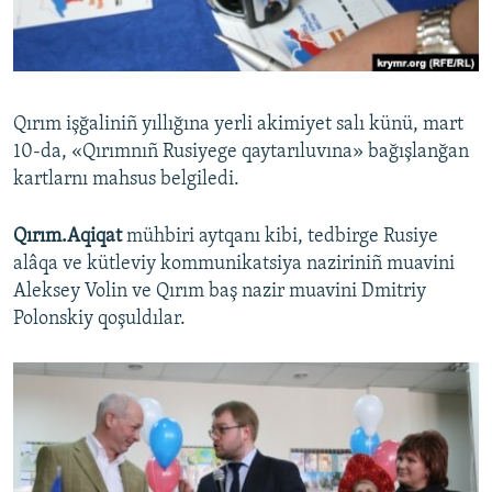
Русский
Українською
Qırım işğaliniñ yıllığına yerli akimiyet salı künü, mart
QOŞULIÑIZ!
10-da, «Qırımnıñ Rusiyege qaytarıluvına» bağışlanğan
kartlarnı mahsus belgiledi.
Qırım.Aqiqat
mühbiri aytqanı kibi, tedbirge Rusiye
RFE/RS bütün saytları
alâqa ve kütleviy kommunikatsiya naziriniñ muavini
Aleksey Volin ve Qırım baş nazir muavini Dmitriy
Polonskiy qoşuldılar.