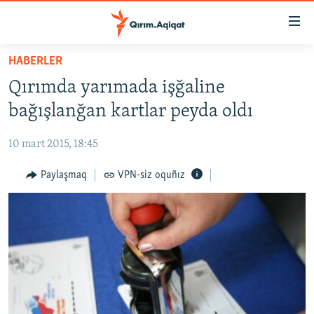
Link
açıqlığı
Esas
HABERLER
mündericege
HABERLER
Qırımda yarımada işğaline
qaytmaq
SİYASET
Baş
bağışlanğan kartlar peyda oldı
İQTİSADİYAT
navigatsiyağa
qaytmaq
10 mart 2015, 18:45
CEMİYET
Qıdıruvğa
MEDENİYET
Paylaşmaq
VPN-siz oquñız
qaytmaq
İNSAN AQLARI
VİDEO
SÜRET
BLOGLAR
FİKİR