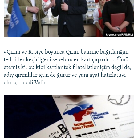
«Qırım ve Rusiye boyunca Qırım baarine bağışlanğan
tedbirler keçirilgeni sebebinden kart çıqarıldı… Ümüt
etemiz ki, bu kibi kartlar tek filatelistler içün degil de,
adiy qırımlılar içün de ğurur ve yañı ayat hatırlatuvı
olur», – dedi Volin.