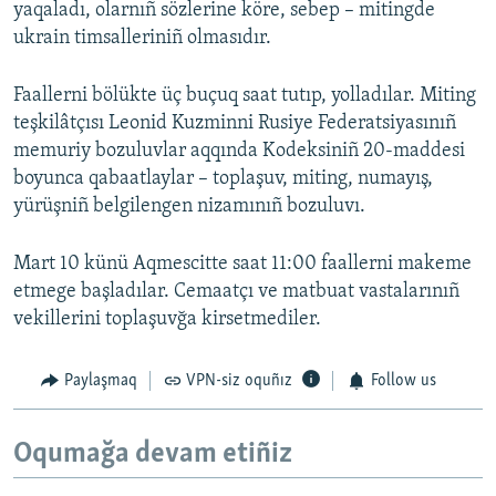
yaqaladı, olarnıñ sözlerine köre, sebep – mitingde
ukrain timsalleriniñ olmasıdır.
Faallerni bölükte üç buçuq saat tutıp, yolladılar. Miting
teşkilâtçısı Leonid Kuzminni Rusiye Federatsiyasınıñ
memuriy bozuluvlar aqqında Kodeksiniñ 20-maddesi
boyunca qabaatlaylar – toplaşuv, miting, numayış,
yürüşniñ belgilengen nizamınıñ bozuluvı.
Mart 10 künü Aqmescitte saat 11:00 faallerni makeme
etmege başladılar. Cemaatçı ve matbuat vastalarınıñ
vekillerini toplaşuvğa kirsetmediler.
Paylaşmaq
VPN-siz oquñız
Follow us
Oqumağa devam etiñiz