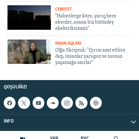
CEMİYET
"Haberlerge köre, yarıq bere
ekenler, amma biz bütünley
ekektriksizmiz"
İNSAN AQLARI
Olğa Skrıpnık: "Qırım azat etilsin
dep, insanlar yarıqsız ve suvsuz
yaşamağa azırlar"
QOŞULIÑIZ!
INFO
© Qırım.Aqiqat, 2026 | All Rights Reserved.
УКР
РУС