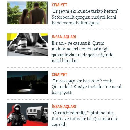
CEMİYET
"Er şeyni eki künde taşlap kettim".
Seferberlik qorqusı rusiyelilerni
kene memleketten quva
İNSAN AQLARI
Bir an – ve casussıñ. Qırım
mahkemeleri devlet hainligi
qabaatlavlarını daqqalar içinde
nasıl baqalar
CEMİYET
"Er kes qaça, er kes kete": cenk
Qırımdaki Rusiye turistlerine nasıl
barıp yetti
İNSAN AQLARI
"Qırım birdemligi" işini toqtattı,
tintüv ve tutuvlar ise Qırımda daa
çoq oldı