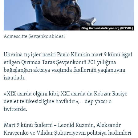
Русский
Українською
Aqmescitte Şevçenko abidesi
QOŞULIÑIZ!
Ukraina tış işler naziri Pavlo Klimkin mart 9 künü işğal
etilgen Qırımda Taras Şevçenkonıñ 201 yıllığına
RFE/RS bütün saytları
bağışlanğan aktsiya vaqtında faallerniñ yaqlanuvını
izaatladı.
«XIX asırda olğanı kibi, XXI asırda da Kobzar Rusiye
devlet telükesizligine havflıdır», – dep yazdı o
twitterde.
Mart 9 künü faalerni – Leonid Kuzmin, Aleksandr
Kravçenko ve Vilidar Şukurciyevni politsiya hadimleri