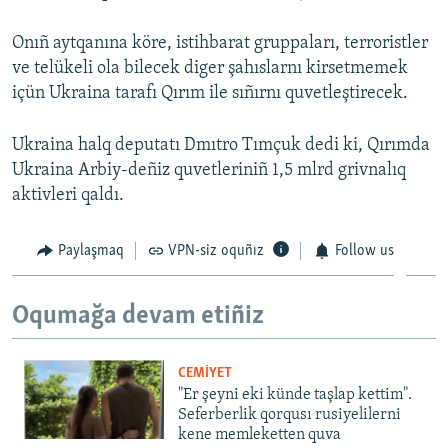
Русский
Onıñ aytqanına köre, istihbarat gruppaları, terroristler
ve telükeli ola bilecek diger şahıslarnı kirsetmemek
Українською
içün Ukraina tarafı Qırım ile sıñırnı quvetleştirecek.
QOŞULIÑIZ!
Ukraina halq deputatı Dmıtro Tımçuk dedi ki, Qırımda
Ukraina Arbiy-deñiz quvetleriniñ 1,5 mlrd grivnalıq
aktivleri qaldı.
RFE/RS bütün saytları
Paylaşmaq
VPN-siz oquñız
Follow us
Oqumağa devam etiñiz
CEMİYET
"Er şeyni eki künde taşlap kettim".
Seferberlik qorqusı rusiyelilerni
kene memleketten quva