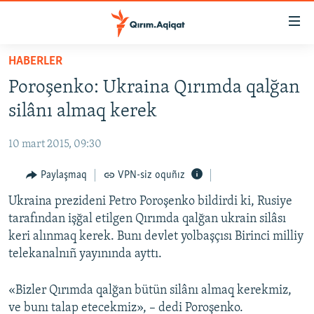
Link
açıqlığı
Esas
HABERLER
mündericege
HABERLER
Poroşenko: Ukraina Qırımda qalğan
qaytmaq
SİYASET
Baş
silânı almaq kerek
İQTİSADİYAT
navigatsiyağa
qaytmaq
10 mart 2015, 09:30
CEMİYET
Qıdıruvğa
MEDENİYET
Paylaşmaq
VPN-siz oquñız
qaytmaq
İNSAN AQLARI
Ukraina prezideni Petro Poroşenko bildirdi ki, Rusiye
tarafından işğal etilgen Qırımda qalğan ukrain silâsı
VİDEO
keri alınmaq kerek. Bunı devlet yolbaşçısı Birinci milliy
SÜRET
telekanalnıñ yayınında ayttı.
BLOGLAR
«Bizler Qırımda qalğan bütün silânı almaq kerekmiz,
FİKİR
ve bunı talap etecekmiz», – dedi Poroşenko.