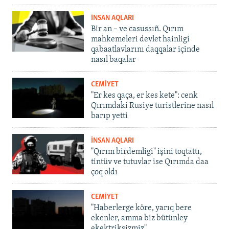
İNSAN AQLARI
Bir an – ve casussıñ. Qırım
mahkemeleri devlet hainligi
qabaatlavlarını daqqalar içinde
nasıl baqalar
CEMİYET
"Er kes qaça, er kes kete": cenk
Qırımdaki Rusiye turistlerine nasıl
barıp yetti
İNSAN AQLARI
"Qırım birdemligi" işini toqtattı,
tintüv ve tutuvlar ise Qırımda daa
çoq oldı
CEMİYET
"Haberlerge köre, yarıq bere
ekenler, amma biz bütünley
ekektriksizmiz"