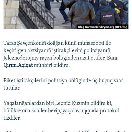
Русский
Українською
QOŞULIÑIZ!
Taras Şevçenkonıñ doğğan künü munasebeti ile
keçirilgen aktsiyanıñ iştirakçilerini politsiyanıñ
Jeleznodorojnıy rayon bölüginden azat ettiler. Bunı
RFE/RS bütün saytları
Qırım.Aqiqat
mühbiri bildire.
Piket iştirakçilerini politsiya bölüginde üç buçuq saat
tuttılar.
Yaqalanğanlardan biri Leonid Kuzmin bildire ki,
bölükte oña sualler berip, yaqalav aqqında protokol
tizdiler.