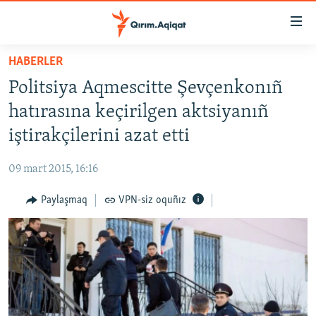
Link
açıqlığı
Esas
HABERLER
mündericege
HABERLER
Politsiya Aqmescitte Şevçenkonıñ
qaytmaq
SİYASET
Baş
hatırasına keçirilgen aktsiyanıñ
İQTİSADİYAT
navigatsiyağa
iştirakçilerini azat etti
qaytmaq
CEMİYET
Qıdıruvğa
09 mart 2015, 16:16
MEDENİYET
qaytmaq
Paylaşmaq
VPN-siz oquñız
İNSAN AQLARI
VİDEO
SÜRET
BLOGLAR
FİKİR