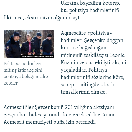
Ukraina bayrağını köterip,
bu, politsiya hadimleriniñ
fikirince, ekstremizm olğanını ayttı.
Aqmescitte «politsiya»
hadimleri Şevçenko doğğan
kününe bağışlanğan
mitingniñ teşkilâtçısı Leonid
Kuzmin ve daa eki iştirakçini
Politsiya hadimleri
yaqaladılar. Politsiya
miting iştirakçisini
politsiya bölügine alıp
hadimleriniñ sözlerine köre,
keteler
sebep – mitingde ukrain
timsalleriniñ olması.
Aqmescitliler Şevçenkonıñ 201 yıllığına aktsiyanı
Şevçenko abidesi yanında keçirecek ediler. Amma
Aqmescit memuriyeti buña izin bermedi.