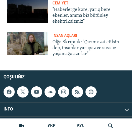
CEMİYET
"Haberlerge köre, yarıq bere
ekenler, amma biz bütünley
ekektriksizmiz"
İNSAN AQLARI
Olğa Skrıpnık: "Qırım azat etilsin
dep, insanlar yarıqsız ve suvsuz
yaşamağa azırlar"
QOŞULIÑIZ!
INFO
© Qırım.Aqiqat, 2026 | All Rights Reserved.
УКР
РУС