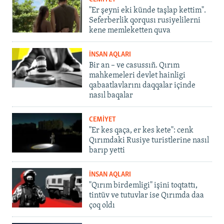
"Er şeyni eki künde taşlap kettim".
Seferberlik qorqusı rusiyelilerni
kene memleketten quva
İNSAN AQLARI
Bir an – ve casussıñ. Qırım
mahkemeleri devlet hainligi
qabaatlavlarını daqqalar içinde
nasıl baqalar
CEMİYET
"Er kes qaça, er kes kete": cenk
Qırımdaki Rusiye turistlerine nasıl
barıp yetti
İNSAN AQLARI
"Qırım birdemligi" işini toqtattı,
tintüv ve tutuvlar ise Qırımda daa
çoq oldı