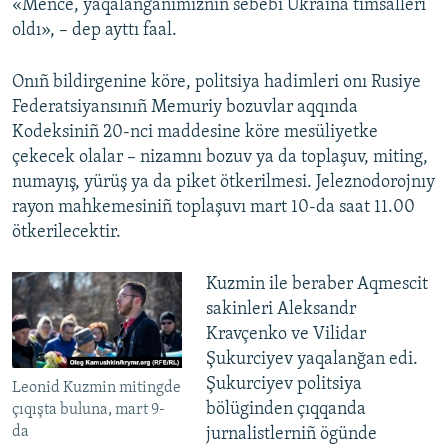
«Mence, yaqalanğanımıznıñ sebebi Ukraina timsalleri
oldı», – dep ayttı faal.
Onıñ bildirgenine köre, politsiya hadimleri onı Rusiye
Federatsiyansınıñ Memuriy bozuvlar aqqında
Kodeksiniñ 20-nci maddesine köre mesüliyetke
çekecek olalar – nizamnı bozuv ya da toplaşuv, miting,
numayış, yürüş ya da piket ötkerilmesi. Jeleznodorojnıy
rayon mahkemesiniñ toplaşuvı mart 10-da saat 11.00
ötkerilecektir.
Kuzmin ile beraber Aqmescit
sakinleri Aleksandr
Kravçenko ve Vilidar
Şukurciyev yaqalanğan edi.
Şukurciyev politsiya
Leonid Kuzmin mitingde
bölüginden çıqqanda
çıqışta buluna, mart 9-
da
jurnalistlerniñ ögünde