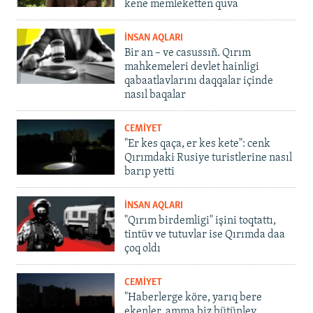
kene memleketten quva
İNSAN AQLARI
Bir an – ve casussıñ. Qırım
mahkemeleri devlet hainligi
qabaatlavlarını daqqalar içinde
nasıl baqalar
CEMİYET
"Er kes qaça, er kes kete": cenk
Qırımdaki Rusiye turistlerine nasıl
barıp yetti
İNSAN AQLARI
"Qırım birdemligi" işini toqtattı,
tintüv ve tutuvlar ise Qırımda daa
çoq oldı
CEMİYET
"Haberlerge köre, yarıq bere
ekenler, amma biz bütünley