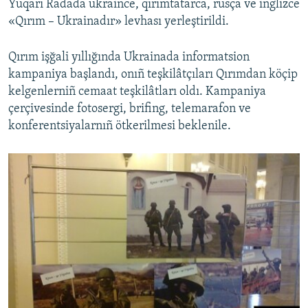
Yuqarı Radada ukraince, qırımtatarca, rusça ve inglizce
«Qırım – Ukrainadır» levhası yerleştirildi.
Qırım işğali yıllığında Ukrainada informatsion
kampaniya başlandı, onıñ teşkilâtçıları Qırımdan köçip
kelgenlerniñ cemaat teşkilâtları oldı. Kampaniya
çerçivesinde fotosergi, brifing, telemarafon ve
konferentsiyalarnıñ ötkerilmesi beklenile.