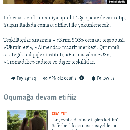
İnformatsion kampaniya aprel 10-ğa qadar devam etip,
Yuqarı Radada cemaat diñlevi ile yekünlenecek.
Teşkilâtçılar arasında – «Krım SOS» cemaat teşebbüsi,
«Ukrain evi», «Almenda» maarif merkezi, Qırımnıñ
strategik tedqiqler institutı, «Euromaydan SOS»,
«Gromadske» radiosı ve diger teşkilâtlar.
Paylaşmaq
VPN-siz oquñız
Follow us
Oqumağa devam etiñiz
CEMİYET
"Er şeyni eki künde taşlap kettim".
Seferberlik qorqusı rusiyelilerni