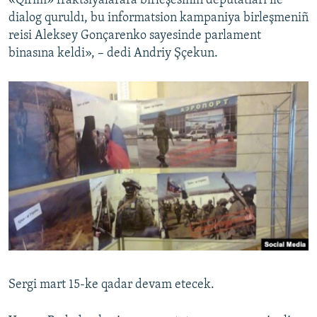
«Qırım» fraktsiyalarara birleşesiniñ deputatları ile
dialog quruldı, bu informatsion kampaniya birleşmeniñ
reisi Aleksey Gonçarenko sayesinde parlament
binasına keldi», – dedi Andriy Şçekun.
Sergi mart 15-ke qadar devam etecek.