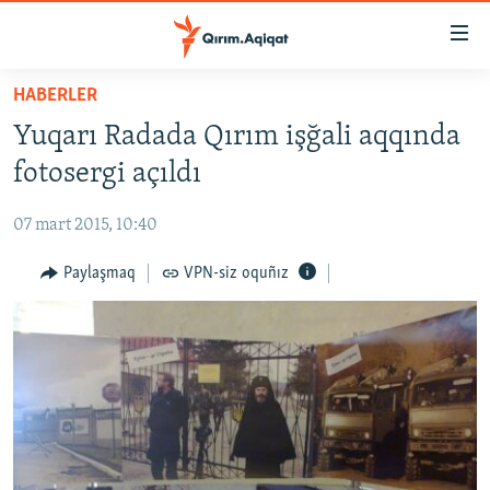
Link
açıqlığı
Esas
HABERLER
mündericege
HABERLER
Yuqarı Radada Qırım işğali aqqında
qaytmaq
SİYASET
Baş
fotosergi açıldı
İQTİSADİYAT
navigatsiyağa
qaytmaq
07 mart 2015, 10:40
CEMİYET
Qıdıruvğa
MEDENİYET
Paylaşmaq
VPN-siz oquñız
qaytmaq
İNSAN AQLARI
VİDEO
SÜRET
BLOGLAR
FİKİR