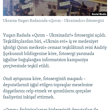
Русский
Українською
Ukraina Yuqarı Radasında «Qırım – Ukrainadır» fotosergisi
QOŞULIÑIZ!
Yuqarı Radada «Qırım – Ukrainadır!» fotosergisi açıldı.
Teşkilâtçılardan biri, «Ukrain evi» iş ve medeniyet
işbirlgi Qırım merkezi» cemaat teşkilâtınıñ reisi Andriy
RFE/RS bütün saytları
Şçekunnıñ bildirgenine köre, fotosergi yarımada
işğaline bağışlanğan informatsion kampaniya
çerçivesinde teşkil etildi.
Onıñ aytqanına köre, fotoserginiñ maqsadı –
deputatlarnıñ işğal etilgen topraqlar meselesine
diqqatlarını celp etmek ve qırımlılarnı qorçalav
faaliyetini inkişaf ettirmek.