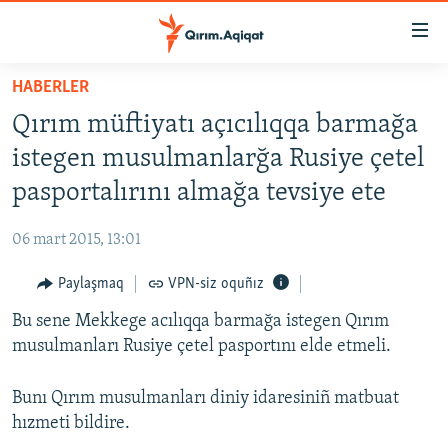
Link
açıqlığı
Esas
HABERLER
mündericege
HABERLER
Qırım müftiyatı açıcılıqqa barmağa
qaytmaq
SİYASET
Baş
istegen musulmanlarğa Rusiye çetel
İQTİSADİYAT
navigatsiyağa
pasportalırını almağa tevsiye ete
qaytmaq
CEMİYET
Qıdıruvğa
06 mart 2015, 13:01
MEDENİYET
qaytmaq
Paylaşmaq
VPN-siz oquñız
İNSAN AQLARI
Bu sene Mekkege acılıqqa barmağa istegen Qırım
VİDEO
musulmanları Rusiye çetel pasportını elde etmeli.
SÜRET
BLOGLAR
Bunı Qırım musulmanları diniy idaresiniñ matbuat
hızmeti bildire.
FİKİR