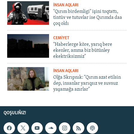
İNSAN AQLARI
"Qırım birdemligi" işini toqtattı,
tintüv ve tutuvlar ise Qırımda daa
çoq oldı
CEMİYET
"Haberlerge köre, yarıq bere
ekenler, amma biz bütünley
ekektriksizmiz"
İNSAN AQLARI
Olğa Skrıpnık: "Qırım azat etilsin
dep, insanlar yarıqsız ve suvsuz
yaşamağa azırlar"
QOŞULIÑIZ!