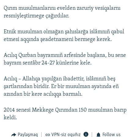
Qırım musulmanlarını evelden zaruriy vesiqalarnı
Русский
resmiyleştirmege çağırdılar.
Українською
Etnik musulman olmağan şahıslarğa islâmnıñ qabul
QOŞULIÑIZ!
etmesi aqqında şeadetnameni bermege kerek.
Acılıq Qurban bayramnıñ arfesinde başlana, bu sene
bayram sentâbr 24-27 künlerine kele.
RFE/RS bütün saytları
Acılıq – Allahqa yapılğan ibadettir, islâmnıñ beş
şartlarından biridir. Er bir musulman ayatında eñ
azından bir kere acılıqqa barmalı.
2014 senesi Mekkege Qırımdan 150 musulman barıp
keldi.
Paylaşmaq
VPN-siz oquñız
Follow us