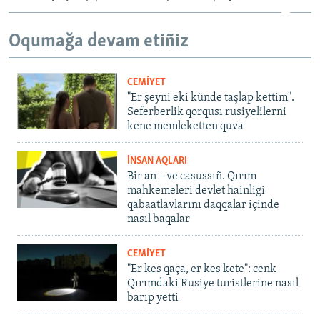
Oqumağa devam etiñiz
CEMİYET
"Er şeyni eki künde taşlap kettim".
Seferberlik qorqusı rusiyelilerni
kene memleketten quva
İNSAN AQLARI
Bir an – ve casussıñ. Qırım
mahkemeleri devlet hainligi
qabaatlavlarını daqqalar içinde
nasıl baqalar
CEMİYET
"Er kes qaça, er kes kete": cenk
Qırımdaki Rusiye turistlerine nasıl
barıp yetti