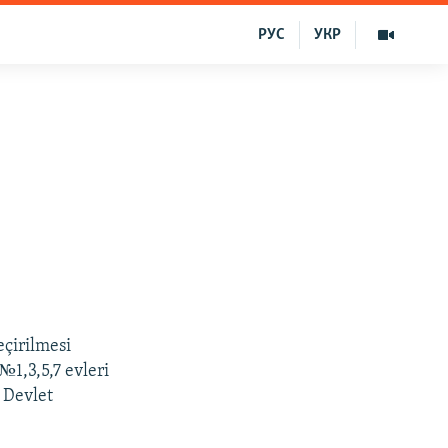
РУС
УКР
eçirilmesi
1,3,5,7 evleri
 Devlet