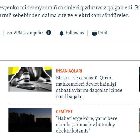
vçenko mikrorayonınıñ sakinleri qızdıruvsız qalğan edi. Bu
rnıñ sebebinden daima suv ve elektrikanı söndüreler.
VPN-siz oquñız
Follow us
Print
İNSAN AQLARI
Bir an – ve casussıñ. Qırım
mahkemeleri devlet hainligi
qabaatlavlarını daqqalar içinde
nasıl baqalar
CEMİYET
"Haberlerge köre, yarıq bere
ekenler, amma biz bütünley
ekektriksizmiz"