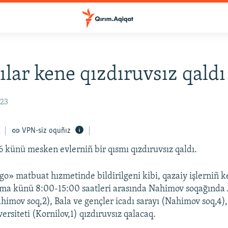
ılar kene qızdıruvsız qaldı
:23
VPN-siz oquñız
 künü mesken evlerniñ bir qısmı qızdıruvsız qaldı.
o» matbuat hızmetinde bildirilgeni kibi, qazaiy işlerniñ k
ma künü 8:00-15:00 saatleri arasında Nahimov soqağında №
mov soq,2), Bala ve gençler icadı sarayı (Nahimov soq,4),
rsiteti (Kornilov,1) qızdıruvsız qalacaq.