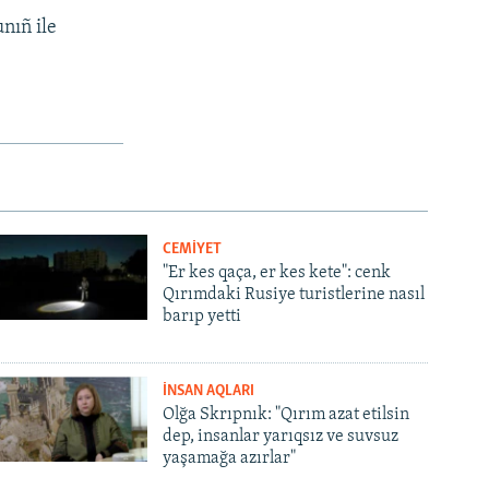
nıñ ile
CEMİYET
"Er kes qaça, er kes kete": cenk
Qırımdaki Rusiye turistlerine nasıl
barıp yetti
İNSAN AQLARI
Olğa Skrıpnık: "Qırım azat etilsin
dep, insanlar yarıqsız ve suvsuz
yaşamağa azırlar"