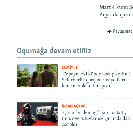
Mart 4 künü Şe
Aqyarda qazala
Paylaşmaq
Oqumağa devam etiñiz
CEMİYET
"Er şeyni eki künde taşlap kettim".
Seferberlik qorqusı rusiyelilerni
kene memleketten quva
İNSAN AQLARI
"Qırım birdemligi" işini toqtattı,
tintüv ve tutuvlar ise Qırımda daa
çoq oldı