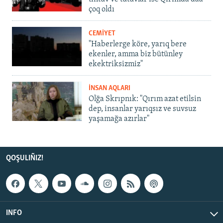
çoq oldı
CEMİYET
"Haberlerge köre, yarıq bere
ekenler, amma biz bütünley
ekektriksizmiz"
İNSAN AQLARI
Olğa Skrıpnık: "Qırım azat etilsin
dep, insanlar yarıqsız ve suvsuz
yaşamağa azırlar"
QOŞULIÑIZ!
INFO