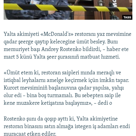
Русский
Українською
Yalta akimiyeti «McDonald's» restoranı yaz mevsimine
QOŞULIÑIZ!
qadar şeerge qaytıp kelecegine ümüt besley. Bunı
memuriyet başı Andrey Rostenko bildirdi, – haber ete
mart 5 künü Yalta şeer şurasınıñ matbuat hızmeti.
RFE/RS bütün saytları
«Ümüt etem ki, restoran saipleri mında meraqlı ve
istiqbal leyhalarnı amelge keçirmek içün imkân tapar.
Kurort mevsiminiñ başlanuvına qadar yapılsa, yahşı
olur edi – bina boş turmamalı. Bu sebepten saip ile
kene muzakere ketişatına başlaymız», – dedi o
Rostenko şunı da qoşıp ayttı ki, Yalta akimiyetine
restoran binasını satın almağa istegen iş adamları endi
muracaat etken ediler.