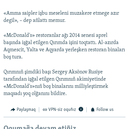
«Amma saipler işbu meseleni muzakere etmege azır
degil», – dep añlattı memur.
«McDonald's» restoranlar ağı 2014 senesi aprel
başında işğal etilgen Qırımda işini toqtattı. Al-azırda
Aqmescit, Yalta ve Aqyarda yerleşken restoran binaları
boş tura.
Qırımnıñ şimdiki başı Sergey Aksönov Rusiye
tarafından işğal etilgen Qırımnıñ akimiyetinde
«McDonald's»nıñ boş binalarını milliyleştirmek
maqsadı yoq olğanını bildire.
Paylaşmaq
VPN-siz oquñız
Follow us
Oqumağa devam etiñiz