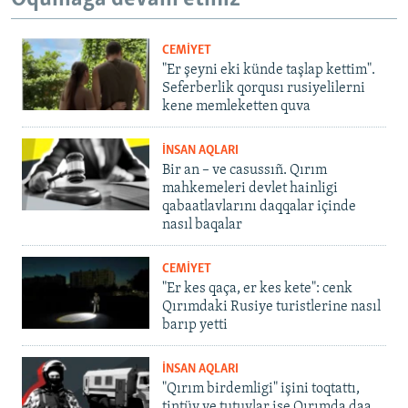
CEMİYET
"Er şeyni eki künde taşlap kettim".
Seferberlik qorqusı rusiyelilerni
kene memleketten quva
İNSAN AQLARI
Bir an – ve casussıñ. Qırım
mahkemeleri devlet hainligi
qabaatlavlarını daqqalar içinde
nasıl baqalar
CEMİYET
"Er kes qaça, er kes kete": cenk
Qırımdaki Rusiye turistlerine nasıl
barıp yetti
İNSAN AQLARI
"Qırım birdemligi" işini toqtattı,
tintüv ve tutuvlar ise Qırımda daa