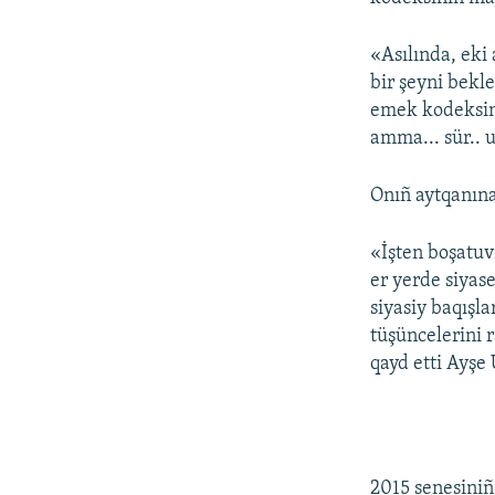
«Asılında, eki
bir şeyni bekle
emek kodeksini
amma... sür.. 
Onıñ aytqanına
«İşten boşatuv
er yerde siyas
siyasiy baqışla
tüşüncelerini r
qayd etti Ayşe
2015 senesiniñ