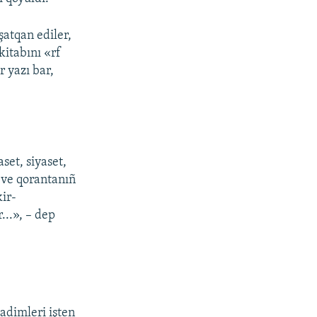
atqan ediler,
kitabını «rf
 yazı bar,
set, siyaset,
ñ ve qorantanıñ
kir-
...», – dep
adimleri işten