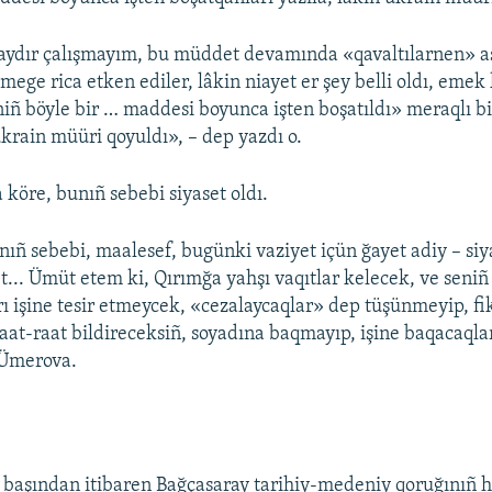
 aydır çalışmayım, bu müddet devamında «qavaltılarnen» aş
mege rica etken ediler, lâkin niayet er şey belli oldı, emek 
ñ böyle bir … maddesi boyunca işten boşatıldı» meraqlı bir
ukrain müüri qoyuldı», – dep yazdı o.
 köre, bunıñ sebebi siyaset oldı.
nıñ sebebi, maalesef, bugünki vaziyet içün ğayet adiy – siya
et... Ümüt etem ki, Qırımğa yahşı vaqıtlar kelecek, ve seni
rı işine tesir etmeycek, «cezalaycaqlar» dep tüşünmeyip, fi
aat-raat bildireceksiñ, soyadına baqmayıp, işine baqacaqlar
 Ümerova.
 başından itibaren Bağçasaray tarihiy-medeniy qoruğınıñ h