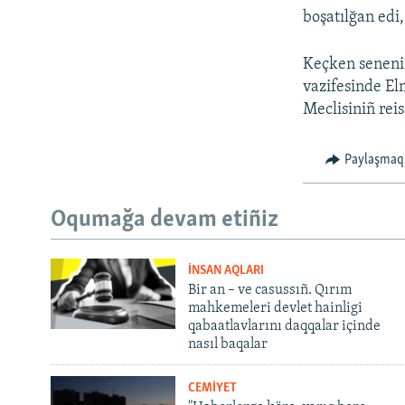
boşatılğan edi,
Keçken seneni
vazifesinde El
Meclisiniñ rei
Paylaşmaq
Oqumağa devam etiñiz
İNSAN AQLARI
Bir an – ve casussıñ. Qırım
mahkemeleri devlet hainligi
qabaatlavlarını daqqalar içinde
nasıl baqalar
CEMİYET