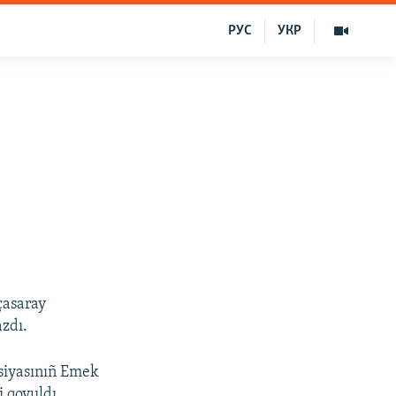
РУС
УКР
çasaray
azdı.
siyasınıñ Emek
 qoyuldı.