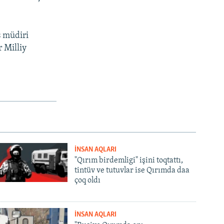
ş müdiri
 Milliy
İNSAN AQLARI
"Qırım birdemligi" işini toqtattı,
tintüv ve tutuvlar ise Qırımda daa
çoq oldı
İNSAN AQLARI