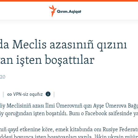
a Meclis azasınıñ qızını
an işten boşattılar
:20
VPN-siz oquñız
liy Meclisiniñ azası İlmi Ümerovnıñ qızı Ayşe Ümerova Bağ
y qoruğından işten boşatıldı. Bunı o Facebook saifesinde y
ıñ qayd etkenine köre, emek kitabında onı Rusiye Federat
desi boyunca işten boşatqanları yazıla, lâkin ukrain müüri