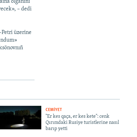
aina olğanını
recek», – dedi
-Petri üzerine
erendum»
Aksönovnıñ
CEMİYET
"Er kes qaça, er kes kete": cenk
Qırımdaki Rusiye turistlerine nasıl
barıp yetti