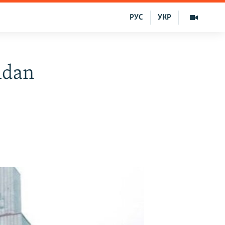
РУС
УКР
mdan