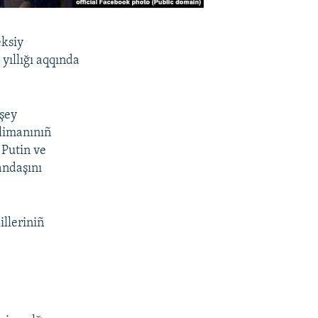
eksiy
yıllığı aqqında
 şey
 limanınıñ
 Putin ve
andaşını
illeriniñ