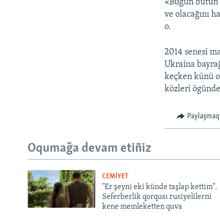
«Bugün bütün 
ve olacağını h
o.
2014 senesi ma
Ukraina bayrağ
keçken künü o,
közleri ögünde
Paylaşmaq
Oqumağa devam etiñiz
CEMİYET
"Er şeyni eki künde taşlap kettim".
Seferberlik qorqusı rusiyelilerni
kene memleketten quva