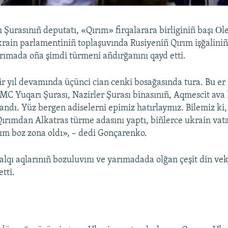
 Şurasınıñ deputatı, «Qırım» firqalarara birliginiñ başı Оl
ain parlamentiniñ toplaşuvında Rusiyeniñ Qırım işğaliniñ 
yarımada oña şimdi türmeni añdırğanını qayd etti.
r yıl devamında üçünci cian cenki bosağasında tura. Bu er
C Yuqarı Şurası, Nazirler Şurası binasınıñ, Aqmescit ava
andı. Yüz bergen adiselerni epimiz hatırlaymız. Bilemiz ki,
rımdan Alkatras türme adasını yaptı, biñlerce ukrain vat
ım boz zona oldı», – dedi Gonçarenko.
alqı aqlarınıñ bozuluvını ve yarımadada olğan çeşit din vek
tti.