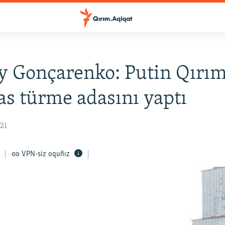
y Gonçarenko: Putin Qırı
as türme adasını yaptı
:21
VPN-siz oquñız