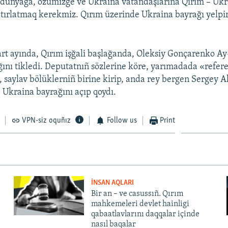
dünyağa, özümizge ve Ukraina vatandaşlarına Qırım – Ukr
atırlatmaq kerekmiz. Qırım üzerinde Ukraina bayrağı yelpi
rt ayında, Qırım işğali başlağanda, Oleksiy Gonçarenko Ay
ını tikledi. Deputatnıñ sözlerine köre, yarımadada «ref
 saylav bölüklerniñ birine kirip, anda rey bergen Sergey 
 Ukraina bayrağını açıp qoydı.
VPN-siz oquñız
Follow us
Print
İNSAN AQLARI
Bir an – ve casussıñ. Qırım
mahkemeleri devlet hainligi
qabaatlavlarını daqqalar içinde
nasıl baqalar