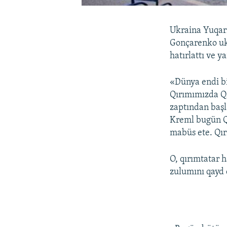
Ukraina Yuqarı
Gonçarenko ukr
hatırlattı ve 
«Dünya endi bi
Qırımımızda QM
zaptından başl
Kreml bugün Qı
mabüs ete. Qır
O, qırımtatar h
zulumını qayd e