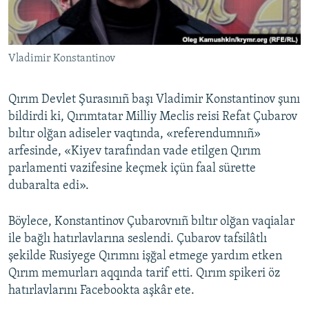
Русский
Українською
Vladimir Konstantinov
QOŞULIÑIZ!
Qırım Devlet Şurasınıñ başı Vladimir Konstantinov şunı
bildirdi ki, Qırımtatar Milliy Meclis reisi Refat Çubarov
bıltır olğan adiseler vaqtında, «referendumnıñ»
RFE/RS bütün saytları
arfesinde, «Kiyev tarafından vade etilgen Qırım
parlamenti vazifesine keçmek içün faal sürette
dubaralta edi».
Böylece, Konstantinov Çubarovnıñ bıltır olğan vaqialar
ile bağlı hatırlavlarına seslendi. Çubarov tafsilâtlı
şekilde Rusiyege Qırımnı işğal etmege yardım etken
Qırım memurları aqqında tarif etti. Qırım spikeri öz
hatırlavlarını Facebookta aşkâr ete.