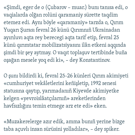
«Şimdi, eger de o (Çubarov – muar.) bunı tanısa edi, o
vaqialarda olğan rolüni qaramaniy sürette taqdim
etemez edi. Aynı böyle «qaramaniy» tarzda o, Qırım
Yuqarı Şurası fevral 26 künü Qırımnıñ Ukrainadan
ayırıluvı aqta rey berecegi aqta tarif etip, fevral 25
künü qırımtatar mobilizatsiyasını ilân etkeni aqqında
şimdi bir şey aytmay. O vaqıt toplaşuv tertibinde buña
oşağan mesele yoq edi ki», – dey Konstantinov.
O şunı bildirdi ki, fevral 25-26 künleri Qırım akimiyeti
«cumhuriyet vekâletlerini keñişletip, 1992 senesi
statusına qaytıp, yarımadanıñ Kiyevde akimiyetke
kelgen «yevroislâatçılarnıñ» areketlerinden
havfsızlığını temin etmege arz ete edi» eken.
«Muzakerelerge azır edik, amma bunıñ yerine bizge
taba açuvlı insan sürüsini yolladılar», – dey spiker.