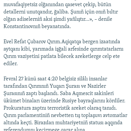
muvafaqiyetsiz olğanından qasevet çekip, bütün
detallerni unutqandır, ğaliba. Şunıñ içün onıñ bıltır
olğan adiselerniñ aksi şimdi yañlıştır…», – denile
Konstantinovnıñ beyanatında.
Evel Refat Çubarov Qırım.Aqiqatqa bergen izaatında
aytqanı kibi, yarımada işğali arfesinde qırımtatarlarnı
Qırım vaziyetini patlata bilecek areketlerge celp ete
ediler.
Fevral 27 künü saat 4:20 belgisiz silâlı insanlar
tarafından Qırımnıñ Yuqarı Şurası ve Nazirler
Şurasınıñ zaptı başlandı. Saba Aqmescit sakinleri
ükümet binaları üzerinde Rusiye bayraqlarını kördiler.
Prokuratura zaptnı terroristik areket olaraq tanıdı.
Qırım parlamentiniñ nevbetten tış toplaşuvı avtomatlar
altında keçti. Birazdan muhtariyetniñ statusı aqqında
referendumnı keçirmege qarar alına.