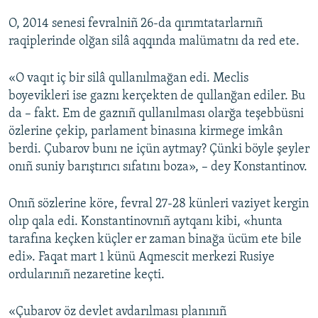
O, 2014 senesi fevralniñ 26-da qırımtatarlarnıñ
raqiplerinde olğan silâ aqqında malümatnı da red ete.
«O vaqıt iç bir silâ qullanılmağan edi. Meclis
boyevikleri ise gaznı kerçekten de qullanğan ediler. Bu
da – fakt. Em de gaznıñ qullanılması olarğa teşebbüsni
özlerine çekip, parlament binasına kirmege imkân
berdi. Çubarov bunı ne içün aytmay? Çünki böyle şeyler
onıñ suniy barıştırıcı sıfatını boza», – dey Konstantinov.
Onıñ sözlerine köre, fevral 27-28 künleri vaziyet kergin
olıp qala edi. Konstantinovnıñ aytqanı kibi, «hunta
tarafına keçken küçler er zaman binağa ücüm ete bile
edi». Faqat mart 1 künü Aqmescit merkezi Rusiye
ordularınıñ nezaretine keçti.
«Çubarov öz devlet avdarılması planınıñ