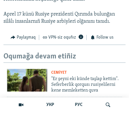
Aprel 17 künü Rusiye prezidenti Qırımda bulunğan
silâlı insanlarnıñ Rusiye arbiyleri olğanını tanıdı.
Paylaşmaq
VPN-siz oquñız
Follow us
Oqumağa devam etiñiz
CEMİYET
"Er şeyni eki künde taşlap kettim".
Seferberlik qorqusı rusiyelilerni
kene memleketten quva
İNSAN AQLARI
УКР
РУС
Bir an – ve casussıñ. Qırım
mahkemeleri devlet hainligi
qabaatlavlarını daqqalar içinde
nasıl baqalar