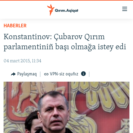
Link
açıqlığı
Esas
HABERLER
mündericege
HABERLER
Konstantinov: Çubarov Qırım
qaytmaq
SİYASET
Baş
parlamentiniñ başı olmağa istey edi
İQTİSADİYAT
navigatsiyağa
qaytmaq
04 mart 2015, 11:34
CEMİYET
Qıdıruvğa
MEDENİYET
Paylaşmaq
VPN-siz oquñız
qaytmaq
İNSAN AQLARI
VİDEO
SÜRET
BLOGLAR
FİKİR