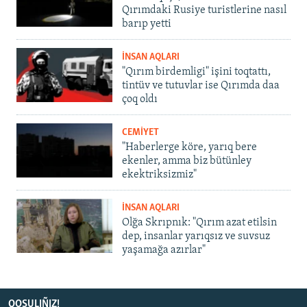
Qırımdaki Rusiye turistlerine nasıl
barıp yetti
İNSAN AQLARI
"Qırım birdemligi" işini toqtattı,
tintüv ve tutuvlar ise Qırımda daa
çoq oldı
CEMİYET
"Haberlerge köre, yarıq bere
ekenler, amma biz bütünley
ekektriksizmiz"
İNSAN AQLARI
Olğa Skrıpnık: "Qırım azat etilsin
dep, insanlar yarıqsız ve suvsuz
yaşamağa azırlar"
QOŞULIÑIZ!