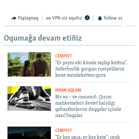
Paylaşmaq
VPN-siz oquñız
Follow us
Oqumağa devam etiñiz
CEMİYET
"Er şeyni eki künde taşlap kettim".
Seferberlik qorqusı rusiyelilerni
kene memleketten quva
İNSAN AQLARI
Bir an – ve casussıñ. Qırım
mahkemeleri devlet hainligi
qabaatlavlarını daqqalar içinde
nasıl baqalar
CEMİYET
"Er kes qaça, er kes kete": cenk