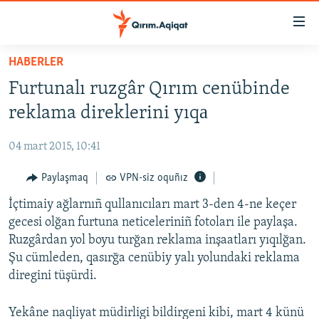
Link
açıqlığı
Esas
HABERLER
mündericege
HABERLER
Furtunalı ruzgâr Qırım cenübinde
qaytmaq
SİYASET
Baş
reklama direklerini yıqа
İQTİSADİYAT
navigatsiyağa
qaytmaq
04 mart 2015, 10:41
CEMİYET
Qıdıruvğa
MEDENİYET
Paylaşmaq
VPN-siz oquñız
qaytmaq
İNSAN AQLARI
İçtimaiy ağlarnıñ qullanıcıları mart 3-den 4-ne keçer
gecesi olğan furtuna neticeleriniñ fotoları ile paylaşa.
VİDEO
Ruzgârdan yol boyu turğan reklama inşaatları yıqılğan.
SÜRET
Şu cümleden, qasırğa cenübiy yalı yolundaki reklama
diregini tüşürdi.
BLOGLAR
FİKİR
Yekâne naqliyat müdirligi bildirgeni kibi, mart 4 künü