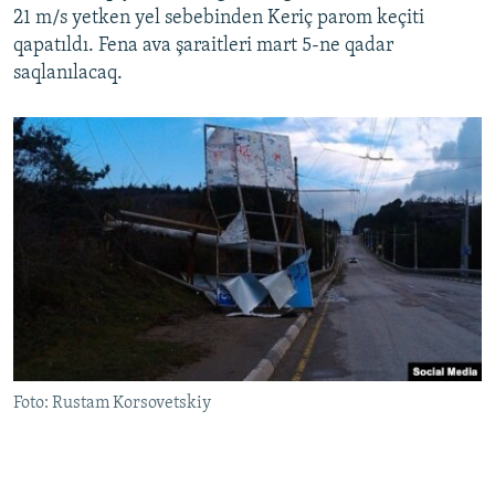
21 m/s yetken yel sebebinden Keriç parom keçiti
Русский
qapatıldı. Fena ava şaraitleri mart 5-ne qadar
saqlanılacaq.​
Українською
QOŞULIÑIZ!
RFE/RS bütün saytları
Foto: Rustam Korsovetskiy