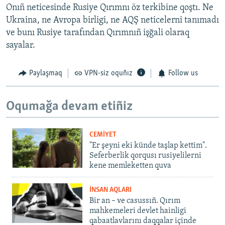
Onıñ neticesinde Rusiye Qırımnı öz terkibine qoştı. Ne
Ukraina, ne Avropa birligi, ne AQŞ neticelerni tanımadı
ve bunı Rusiye tarafından Qırımnıñ işğali olaraq
sayalar.
Paylaşmaq
VPN-siz oquñız
Follow us
Oqumağa devam etiñiz
CEMİYET
"Er şeyni eki künde taşlap kettim".
Seferberlik qorqusı rusiyelilerni
kene memleketten quva
İNSAN AQLARI
Bir an – ve casussıñ. Qırım
mahkemeleri devlet hainligi
qabaatlavlarını daqqalar içinde