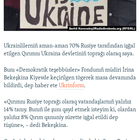
Русский
Українською
QOŞULIÑIZ!
Ukrainlilerniñ aman-aman 70% Rusiye tarafından işğal
etilgen Qırımnı Ukraina devletiniñ toprağı olaraq saya.
RFE/RS bütün saytları
Bunı «Demokratik teşebbüsler» Fondunıñ müdiri İrina
Bekeşkina Kiyevde keçirilgen tögerek masa devamında
bildirdi, dep haber ete
Ukrinform
.
«Qırımnı Rusiye toprağı olaraq vatandaşlarnıñ yalıñız
14% tanıy. Bunıñ ile şunı qayd etmek isteyim ki, olardan
yalıñız 8% Qırım qanuniy sürette işğal etildi dep
tüşüne», – dedi Bekeşkina.