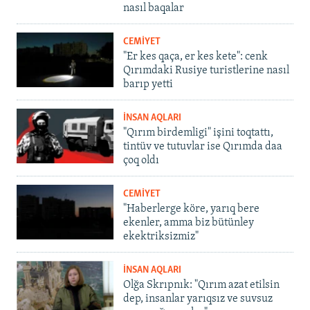
nasıl baqalar
CEMİYET
"Er kes qaça, er kes kete": cenk
Qırımdaki Rusiye turistlerine nasıl
barıp yetti
İNSAN AQLARI
"Qırım birdemligi" işini toqtattı,
tintüv ve tutuvlar ise Qırımda daa
çoq oldı
CEMİYET
"Haberlerge köre, yarıq bere
ekenler, amma biz bütünley
ekektriksizmiz"
İNSAN AQLARI
Olğa Skrıpnık: "Qırım azat etilsin
dep, insanlar yarıqsız ve suvsuz