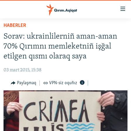
Link
açıqlığı
Esas
HABERLER
mündericege
HABERLER
Sorav: ukrainlilerniñ aman-aman
qaytmaq
SİYASET
Baş
70% Qırımnı memleketniñ işğal
İQTİSADİYAT
navigatsiyağa
etilgen qısmı olaraq saya
qaytmaq
CEMİYET
Qıdıruvğa
03 mart 2015, 15:38
MEDENİYET
qaytmaq
Paylaşmaq
VPN-siz oquñız
İNSAN AQLARI
VİDEO
SÜRET
BLOGLAR
FİKİR