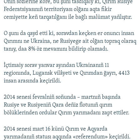
Onıñ sözlerine köre, bu şunı tasdiqaly ki, Qırım Rusiye
Federatsiyasınıñ territoriyası olğanı aqta fikir
cemiyette keñ tarqatılğanı ile bağlı malümat yañlıştır.
O şunı da qayd etti ki, soravdan keçken er onuncı insan
Qırımnı ne Ukraina, ne Rusiyege ait olğan topraq olaraq
tanıy, daa 8% öz mevamını bildirip olamadı.
İçtimaiy sorav yanvar ayından Ukrainanıñ 11
regionında, Lugansk vilâyeti ve Qırımdan ğayrı, 4413
insan arasında keçirildi.
2014 senesi fevralniñ soñunda – martnıñ başında
Rusiye ve Rusiyeniñ Qara deñiz flotunıñ qırım
bölüklerinden ordular Qırım yarımadanı zapt ettiler.
2014 senesi mart 16 künü Qırım ve Aqyarda
yarımadanıñ statusı aqqında «referendum» keçirildi.