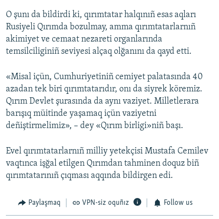
O şunı da bildirdi ki, qırımtatar halqınıñ esas aqları
Rusiyeli Qırımda bozulmay, amma qırımtatarlarnıñ
akimiyet ve cemaat nezareti organlarında
temsilciliginiñ seviyesi alçaq olğanını da qayd etti.
«Misal içün, Cumhuriyetiniñ cemiyet palatasında 40
azadan tek biri qırımtatarıdır, onı da siyrek köremiz.
Qırım Devlet şurasında da aynı vaziyet. Milletlerara
barışıq müitinde yaşamaq içün vaziyetni
deñiştirmelimiz», – dey «Qırım birligi»niñ başı.
Evel qırımtatarlarnıñ milliy yetekçisi Mustafa Cemilev
vaqtınca işğal etilgen Qırımdan tahminen doquz biñ
qırımtatarınıñ çıqması aqqında bildirgen edi.
Paylaşmaq
VPN-siz oquñız
Follow us