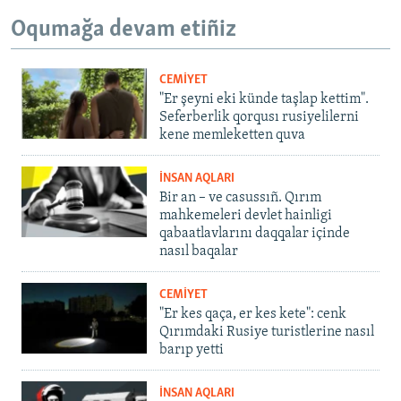
Oqumağa devam etiñiz
CEMİYET
"Er şeyni eki künde taşlap kettim".
Seferberlik qorqusı rusiyelilerni
kene memleketten quva
İNSAN AQLARI
Bir an – ve casussıñ. Qırım
mahkemeleri devlet hainligi
qabaatlavlarını daqqalar içinde
nasıl baqalar
CEMİYET
"Er kes qaça, er kes kete": cenk
Qırımdaki Rusiye turistlerine nasıl
barıp yetti
İNSAN AQLARI