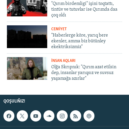
"Qırım birdemligi" işini toqtattı,
tintüv ve tutuvlar ise Qırımda daa
çoq oldı
CEMİYET
"Haberlerge köre, yarıq bere
ekenler, amma biz bütünley
ekektriksizmiz"
İNSAN AQLARI
Olğa Skrıpnık: "Qırım azat etilsin
dep, insanlar yarıqsız ve suvsuz
yaşamağa azırlar"
QOŞULIÑIZ!