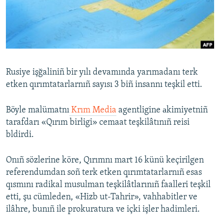
Русский
Українською
QOŞULIÑIZ!
Rusiye işğaliniñ bir yılı devamında yarımadanı terk
etken qırımtatarlarnıñ sayısı 3 biñ insannı teşkil etti.
RFE/RS bütün saytları
Böyle malümatnı
Krım Media
agentligine аkimiyetniñ
tarafdarı «Qırım birligi» cemaat teşkilâtınıñ reisi
bldirdi.
Onıñ sözlerine köre, Qırımnı mart 16 künü keçirilgen
referendumdan soñ terk etken qırımtatarlarnıñ esas
qısmını radikal musulman teşkilâtlarınıñ faalleri teşkil
etti, şu cümleden, «Hizb ut-Tahrir», vahhabitler ve
ilâhre, bunıñ ile prokuratura ve içki işler hadimleri.