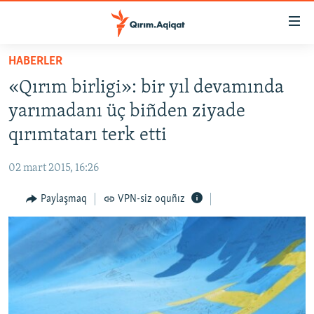
Link
açıqlığı
Esas
HABERLER
mündericege
HABERLER
«Qırım birligi»: bir yıl devamında
qaytmaq
SİYASET
Baş
yarımadanı üç biñden ziyade
İQTİSADİYAT
navigatsiyağa
qırımtatarı terk etti
qaytmaq
CEMİYET
Qıdıruvğa
02 mart 2015, 16:26
MEDENİYET
qaytmaq
Paylaşmaq
VPN-siz oquñız
İNSAN AQLARI
VİDEO
SÜRET
BLOGLAR
FİKİR