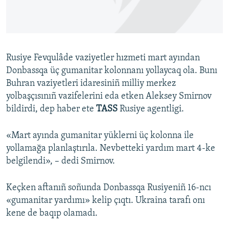
Русский
Українською
Rusiye Fevqulâde vaziyetler hızmeti mart ayından
QOŞULIÑIZ!
Donbassqa üç gumanitar kolonnanı yollaycaq ola. Bunı
Buhran vaziyetleri idaresiniñ milliy merkez
yolbaşçısınıñ vazifelerini eda etken Aleksey Smirnov
bildirdi, dep haber ete
TASS
Rusiye agentligi.
RFE/RS bütün saytları
«Mart ayında gumanitar yüklerni üç kolonna ile
yollamağa planlaştırıla. Nevbetteki yardım mart 4-ke
belgilendi», – dedi Smirnov.
Keçken aftanıñ soñunda Donbassqa Rusiyeniñ 16-ncı
«gumanitar yardımı» kelip çıqtı. Ukraina tarafı onı
kene de baqıp olamadı.