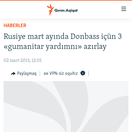
Link
açıqlığı
Esas
HABERLER
mündericege
HABERLER
Rusiye mart ayında Donbass içün 3
qaytmaq
SİYASET
Baş
«gumanitar yardımnı» azırlay
İQTİSADİYAT
navigatsiyağa
qaytmaq
02 mart 2015, 12:55
CEMİYET
Qıdıruvğa
MEDENİYET
Paylaşmaq
VPN-siz oquñız
qaytmaq
İNSAN AQLARI
VİDEO
SÜRET
BLOGLAR
FİKİR