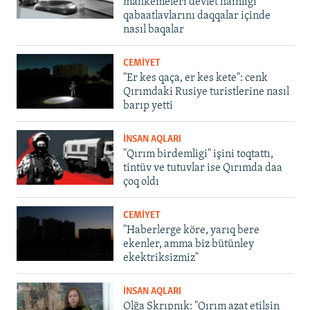
mahkemeleri devlet hainligi
qabaatlavlarını daqqalar içinde
nasıl baqalar
CEMİYET
"Er kes qaça, er kes kete": cenk
Qırımdaki Rusiye turistlerine nasıl
barıp yetti
İNSAN AQLARI
"Qırım birdemligi" işini toqtattı,
tintüv ve tutuvlar ise Qırımda daa
çoq oldı
CEMİYET
"Haberlerge köre, yarıq bere
ekenler, amma biz bütünley
ekektriksizmiz"
İNSAN AQLARI
Olğa Skrıpnık: "Qırım azat etilsin