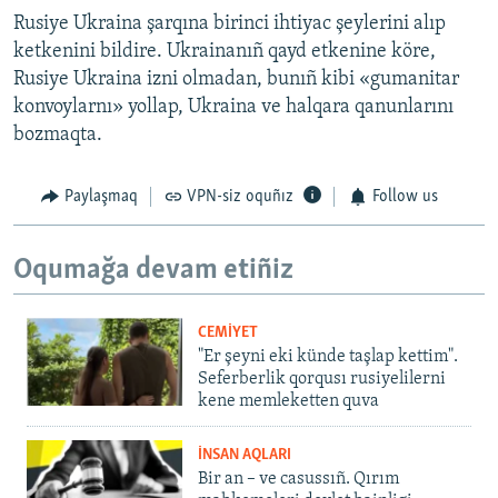
Rusiye Ukraina şarqına birinci ihtiyac şeylerini alıp
ketkenini bildire. Ukrainanıñ qayd etkenine köre,
Rusiye Ukraina izni olmadan, bunıñ kibi «gumanitar
konvoylarnı» yollap, Ukraina ve halqara qanunlarını
bozmaqta.
Paylaşmaq
VPN-siz oquñız
Follow us
Oqumağa devam etiñiz
CEMİYET
"Er şeyni eki künde taşlap kettim".
Seferberlik qorqusı rusiyelilerni
kene memleketten quva
İNSAN AQLARI
Bir an – ve casussıñ. Qırım