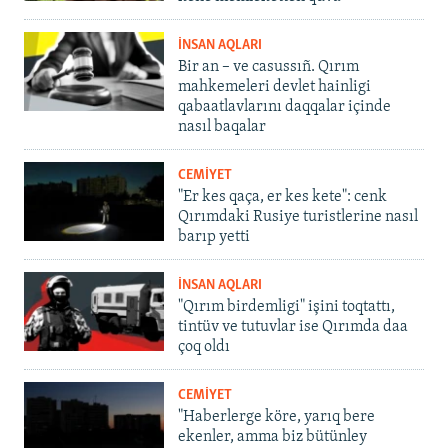
İNSAN AQLARI
Bir an – ve casussıñ. Qırım
mahkemeleri devlet hainligi
qabaatlavlarını daqqalar içinde
nasıl baqalar
CEMİYET
"Er kes qaça, er kes kete": cenk
Qırımdaki Rusiye turistlerine nasıl
barıp yetti
İNSAN AQLARI
"Qırım birdemligi" işini toqtattı,
tintüv ve tutuvlar ise Qırımda daa
çoq oldı
CEMİYET
"Haberlerge köre, yarıq bere
ekenler, amma biz bütünley