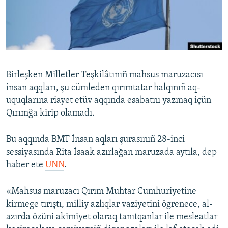
Русский
Українською
QOŞULIÑIZ!
Birleşken Milletler Teşkilâtınıñ mahsus maruzacısı
insan aqqları, şu cümleden qırımtatar halqınıñ aq-
uquqlarına riayet etüv aqqında esabatnı yazmaq içün
RFE/RS bütün saytları
Qırımğa kirip olamadı.
Bu aqqında BMT İnsan aqları şurasınıñ 28-inci
sessiyasında Rita İsaak azırlağan maruzada aytıla, dep
haber ete
UNN
.
«Mahsus maruzacı Qırım Muhtar Cumhuriyetine
kirmege tırıştı, milliy azlıqlar vaziyetini ögrenece, al-
azırda özüni akimiyet olaraq tanıtqanlar ile mesleatlar