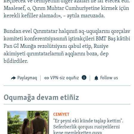
keçirecek ve cemiyetniñ diger azaları ile laf etecek edi.
Maalesef, o, Qırım Muhtar Cumhuriyetine kirmek içün
kerekli kefiller alamadı», – aytıla maruzada.
Bundan evel Qırımtatar halqınıñ aq-uquqlarını qorçalav
komiteti konferentsiyasınıñ iştirakçileri BMT Baş kâtibi
Pan Gİ Munğa rezolütsiyanı qabul etip, Rusiye
akimiyeti qırımtatarlarnıñ aqqlarını boza, dep
bildirdiler.
Paylaşmaq
VPN-siz oquñız
Follow us
Oqumağa devam etiñiz
CEMİYET
"Er şeyni eki künde taşlap kettim".
Seferberlik qorqusı rusiyelilerni
kene memleketten quva