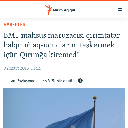
Link
açıqlığı
Esas
HABERLER
mündericege
HABERLER
BMT mahsus maruzacısı qırımtatar
qaytmaq
SİYASET
Baş
halqınıñ aq-uquqlarını teşkermek
İQTİSADİYAT
navigatsiyağa
içün Qırımğa kiremedi
qaytmaq
CEMİYET
Qıdıruvğa
02 mart 2015, 08:15
MEDENİYET
qaytmaq
Paylaşmaq
VPN-siz oquñız
İNSAN AQLARI
VİDEO
SÜRET
BLOGLAR
FİKİR