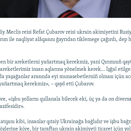
liy Meclis reisi Refat Çubarov reisi ukrain akimiyetini Rusi
ırım ile naqliyat alâqasını ğayrıdan tiklemege çağırdı, dep 
n bir areketlerni yañartmaq kerekmiz, yani Qırımnıñ qay
 areketlerimiz insan aqlarına yönelmek kerek… İşğal etilg
da yaşağanlar arasında eyi munasebetlerniñ olması içün ac
yañartmaq kerekmiz», – qayd etti Çubarov.
re, «işbu yollarnı qullanala bilecek eki, üç ya da on diver
azifesidir».
latqanı kibi, insanlar qıtaiy Ukrainağa bağlıdır ve işbu ba
sözlerine köre, bir taraftan ukrain akimiyeti ticaret içün yol