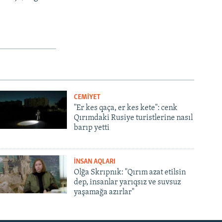
CEMİYET
"Er kes qaça, er kes kete": cenk
Qırımdaki Rusiye turistlerine nasıl
barıp yetti
İNSAN AQLARI
Olğa Skrıpnık: "Qırım azat etilsin
dep, insanlar yarıqsız ve suvsuz
yaşamağa azırlar"