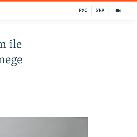
РУС
УКР
m ile
emege