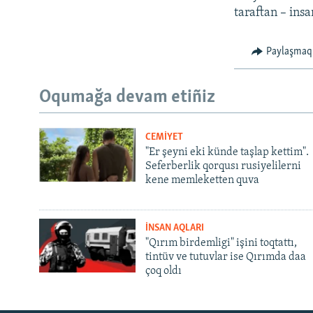
taraftan – ins
Paylaşmaq
Oqumağa devam etiñiz
CEMİYET
"Er şeyni eki künde taşlap kettim".
Seferberlik qorqusı rusiyelilerni
kene memleketten quva
İNSAN AQLARI
"Qırım birdemligi" işini toqtattı,
tintüv ve tutuvlar ise Qırımda daa
çoq oldı
Русский