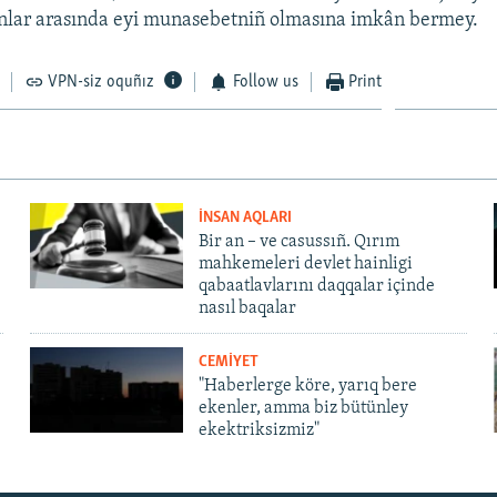
anlar arasında eyi munasebetniñ olmasına imkân bermey.
VPN-siz oquñız
Follow us
Print
İNSAN AQLARI
Bir an – ve casussıñ. Qırım
mahkemeleri devlet hainligi
qabaatlavlarını daqqalar içinde
nasıl baqalar
CEMİYET
"Haberlerge köre, yarıq bere
ekenler, amma biz bütünley
ekektriksizmiz"