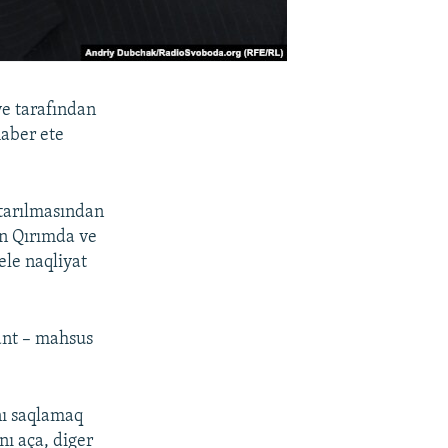
ye tarafından
haber ete
tarılmasından
en Qırımda ve
ele naqliyat
sant – mahsus
ğnı saqlamaq
nı aça, diger