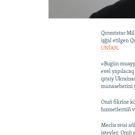
Qırımtatar Mil
işğal etilgen Q
UNİAN
.
«Bugün muayye
evel yapılacaq
qıtaiy Ukraina
munasebetini 
Onıñ fikrine kö
hızmetlerniñ v
Meclis reisi añ
isteyler. Onıñ 