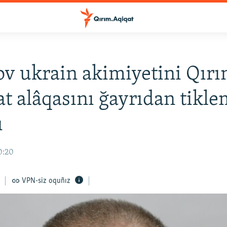
v ukrain akimiyetini Qırı
at alâqasını ğayrıdan tikl
ı
20:20
VPN-siz oquñız