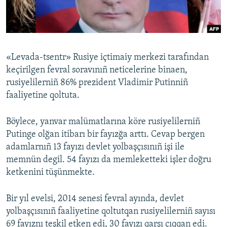
Русский
Українською
«Levada-tsentr» Rusiye içtimaiy merkezi tarafından
QOŞULIÑIZ!
keçirilgen fevral soravınıñ neticelerine binaen,
rusiyelilerniñ 86% prezident Vladimir Putinniñ
faaliyetine qoltuta.
RFE/RS bütün saytları
Böylece, yanvar malümatlarına köre rusiyelilerniñ
Putinge olğan itibarı bir fayızğa arttı. Cevap bergen
adamlarnıñ 13 fayızı devlet yolbaşçısınıñ işi ile
memnün degil. 54 fayızı da memleketteki işler doğru
ketkenini tüşünmekte.
Bir yıl evelsi, 2014 senesi fevral ayında, devlet
yolbaşçısınıñ faaliyetine qoltutqan rusiyelilerniñ sayısı
69 fayıznı teşkil etken edi, 30 fayızı qarşı çıqqan edi.