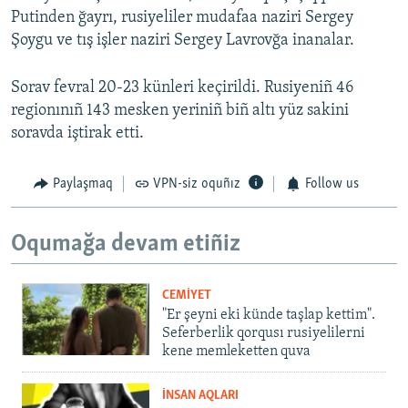
Putinden ğayrı, rusiyeliler mudafaa naziri Sergey
Şoygu ve tış işler naziri Sergey Lavrovğa inanalar.
Sorav fevral 20-23 künleri keçirildi. Rusiyeniñ 46
regionınıñ 143 mesken yeriniñ biñ altı yüz sakini
soravda iştirak etti.
Paylaşmaq
VPN-siz oquñız
Follow us
Oqumağa devam etiñiz
CEMİYET
"Er şeyni eki künde taşlap kettim".
Seferberlik qorqusı rusiyelilerni
kene memleketten quva
İNSAN AQLARI