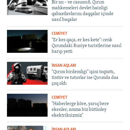
Bir an – ve casussıñ. Qırım
mahkemeleri devlet hainligi
qabaatlavlarını daqqalar içinde
nasıl baqalar
CEMİYET
"Er kes qaça, er kes kete": cenk
Qırımdaki Rusiye turistlerine nasıl
barıp yetti
İNSAN AQLARI
"Qırım birdemligi" işini toqtattı,
tintüv ve tutuvlar ise Qırımda daa
çoq oldı
CEMİYET
"Haberlerge köre, yarıq bere
ekenler, amma biz bütünley
ekektriksizmiz"
İNSAN AQLARI