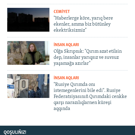
CEMİYET
"Haberlerge köre, yarıq bere
ekenler, amma biz bütünley
ekektriksizmiz"
İNSAN AQLARI
Olğa Skrıpnık: "Qırım azat etilsin
dep, insanlar yarıqsız ve suvsuz
yaşamağa azırlar"
İNSAN AQLARI
"Rusiye Qırımda onı
istemegenlerini bile edi". Rusiye
Federatsiyasınıñ Qırımdaki cenkke
qarşı narazılıqlarnen küreşi
aqqında
QOŞULIÑIZ!