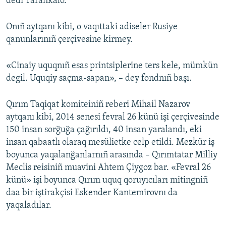
dedi Tarahkalo.
Onıñ aytqanı kibi, o vaqıttaki adiseler Rusiye
qanunlarınıñ çerçivesine kirmey.
«Cinaiy uquqnıñ esas printsiplerine ters kele, mümkün
degil. Uquqiy saçma-sapan», – dey fondnıñ başı.
Qırım Taqiqat komiteiniñ reberi Mihail Nazarov
aytqanı kibi, 2014 senesi fevral 26 künü işi çerçivesinde
150 insan sorğuğa çağırıldı, 40 insan yaralandı, eki
insan qabaatlı olaraq mesülietke celp etildi. Mezkür iş
boyunca yaqalanğanlarnıñ arasında – Qırımtatar Milliy
Meclis reisiniñ muavini Ahtem Çiygoz bar. «Fevral 26
künü» işi boyunca Qırım uquq qoruyıcıları mitingniñ
daa bir iştirakçisi Eskender Kantemirovnı da
yaqaladılar.