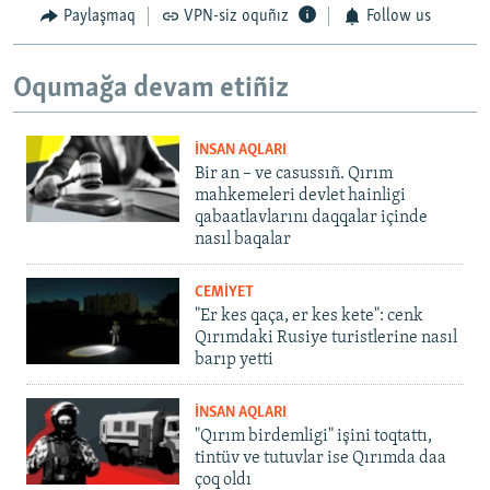
Paylaşmaq
VPN-siz oquñız
Follow us
Oqumağa devam etiñiz
İNSAN AQLARI
Bir an – ve casussıñ. Qırım
mahkemeleri devlet hainligi
qabaatlavlarını daqqalar içinde
nasıl baqalar
CEMİYET
"Er kes qaça, er kes kete": cenk
Qırımdaki Rusiye turistlerine nasıl
barıp yetti
İNSAN AQLARI
"Qırım birdemligi" işini toqtattı,
tintüv ve tutuvlar ise Qırımda daa
çoq oldı