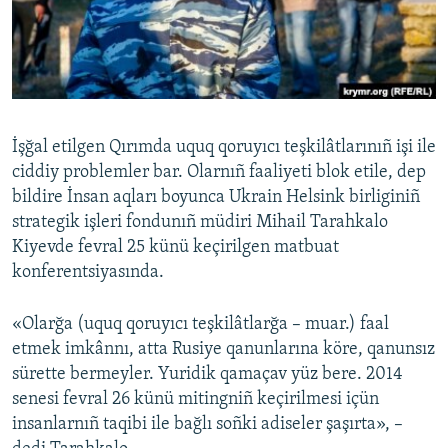
Русский
Українською
QOŞULIÑIZ!
İşğal etilgen Qırımda uquq qoruyıcı teşkilâtlarınıñ işi ile
ciddiy problemler bar. Olarnıñ faaliyeti blok etile, dep
bildire İnsan aqları boyunca Ukrain Helsink birliginiñ
RFE/RS bütün saytları
strategik işleri fondunıñ müdiri Mihail Tarahkalo
Kiyevde fevral 25 künü keçirilgen matbuat
konferentsiyasında.
«Olarğa (uquq qoruyıcı teşkilâtlarğa – muar.) faal
etmek imkânnı, atta Rusiye qanunlarına köre, qanunsız
sürette bermeyler. Yuridik qamaçav yüz bere. 2014
senesi fevral 26 künü mitingniñ keçirilmesi içün
insanlarnıñ taqibi ile bağlı soñki adiseler şaşırta», –