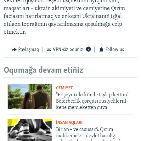
vekilleri qoşuldı. Teşebbüsçileriniñ aytqanı kibi,
maqsatları – ukrain akimiyeti ve cemiyetine Qırım
faciasını hatırlatmaq ve er kesni Ukrainanıñ işğal
etilgen toprağınıñ qaytarılmasına qoşulmağa celp
etmektir.
Paylaşmaq
VPN-siz oquñız
Follow us
Oqumağa devam etiñiz
CEMİYET
"Er şeyni eki künde taşlap kettim".
Seferberlik qorqusı rusiyelilerni
kene memleketten quva
İNSAN AQLARI
Bir an – ve casussıñ. Qırım
mahkemeleri devlet hainligi