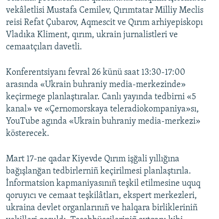
vekâletlisi Mustafa Cemilev, Qırımtatar Milliy Meclis
reisi Refat Çubarov, Aqmescit ve Qırım arhiyepiskopı
Vladıka Kliment, qırım, ukrain jurnalistleri ve
cemaatçıları davetli.
Konferentsiyanı fevral 26 künü saat 13:30-17:00
arasında «Ukrain buhraniy media-merkezinde»
keçirmege planlaştıralar. Canlı yayında tedbirni «5
kanal» ve «Çernomorskaya teleradiokompaniya»sı,
YouTube agında «Ukrain buhraniy media-merkezi»
kösterecek.
Mart 17-ne qadar Kiyevde Qırım işğali yıllığına
bağışlanğan tedbirlerniñ keçirilmesi planlaştırıla.
İnformatsion kapmaniyasınıñ teşkil etilmesine uquq
qoruyıcı ve cemaat teşkilâtları, ekspert merkezleri,
ukraina devlet organlarınıñ ve halqara birlikleriniñ