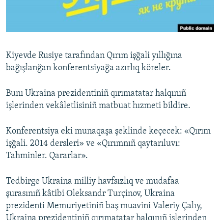
Русский
Українською
Kiyevde Rusiye tarafından Qırım işğali yıllığına
QOŞULIÑIZ!
bağışlanğan konferentsiyağa azırlıq köreler.
Bunı Ukraina prezidentiniñ qırımatatar halqınıñ
işlerinden vekâletlisiniñ matbuat hızmeti bildire.
RFE/RS bütün saytları
Konferentsiya eki munaqaşa şeklinde keçecek: «Qırım
işğali. 2014 dersleri» ve «Qırımnıñ qaytarıluvı:
Tahminler. Qararlar».
Tedbirge Ukraina milliy havfsızlıq ve mudafaa
şurasınıñ kâtibi Оleksandr Turçinov, Ukraina
prezidenti Memuriyetiniñ baş muavini Valeriy Çalıy,
Ukraina prezidentiniñ qırımatatar halqınıñ işlerinden