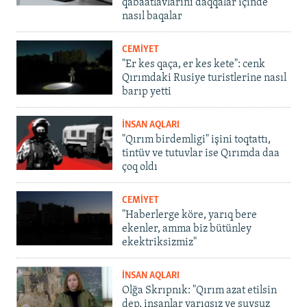
qabaatlavlarını daqqalar içinde
nasıl baqalar
CEMİYET
"Er kes qaça, er kes kete": cenk
Qırımdaki Rusiye turistlerine nasıl
barıp yetti
İNSAN AQLARI
"Qırım birdemligi" işini toqtattı,
tintüv ve tutuvlar ise Qırımda daa
çoq oldı
CEMİYET
"Haberlerge köre, yarıq bere
ekenler, amma biz bütünley
ekektriksizmiz"
İNSAN AQLARI
Olğa Skrıpnık: "Qırım azat etilsin
dep, insanlar yarıqsız ve suvsuz