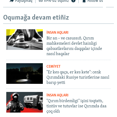
Paylaşmaq
VPN-siz oquñız
Follow us
Oqumağa devam etiñiz
İNSAN AQLARI
Bir an – ve casussıñ. Qırım
mahkemeleri devlet hainligi
qabaatlavlarını daqqalar içinde
nasıl baqalar
CEMİYET
"Er kes qaça, er kes kete": cenk
Qırımdaki Rusiye turistlerine nasıl
barıp yetti
İNSAN AQLARI
"Qırım birdemligi" işini toqtattı,
tintüv ve tutuvlar ise Qırımda daa
çoq oldı