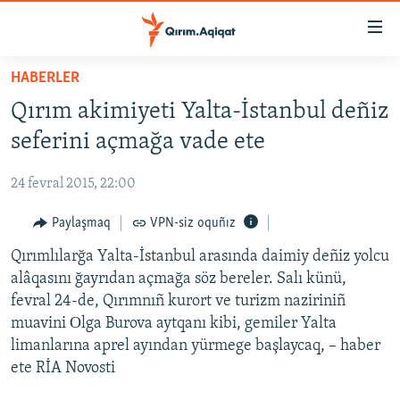
Link
açıqlığı
Esas
HABERLER
mündericege
HABERLER
Qırım akimiyeti Yalta-İstanbul deñiz
qaytmaq
SİYASET
Baş
seferini açmağa vade ete
İQTİSADİYAT
navigatsiyağa
qaytmaq
24 fevral 2015, 22:00
CEMİYET
Qıdıruvğa
MEDENİYET
Paylaşmaq
VPN-siz oquñız
qaytmaq
İNSAN AQLARI
Qırımlılarğa Yalta-İstanbul arasında daimiy deñiz yolcu
alâqasını ğayrıdan açmağa söz bereler. Salı künü,
VİDEO
fevral 24-de, Qırımnıñ kurort ve turizm naziriniñ
SÜRET
muavini Оlga Burova aytqanı kibi, gemiler Yalta
limanlarına aprel ayından yürmege başlaycaq, – haber
BLOGLAR
ete RİA Novosti
FİKİR