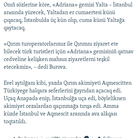
Onıñ sözlerine köre, «Adriana» gemisi Yalta – İstanbul
Русский
arаsında yürecek, Yaltadan er cumaertesi künü
çıqacaq, İstanbulda üç kün olıp, cuma künü Yaltağa
Українською
qaytacaq.
QOŞULIÑIZ!
«Qırım turoperatorlarımız ile Qırımnı ziyaret ete
bilecek türk turistleri içün «Adriana» gemisiniñ qatnav
cedveline kelişken mahsus ziyaretlerni teşkil
etecekmiz», – dedi Burova.
RFE/RS bütün saytları
Evel aytılğanı kibi, yazda Qırım akimiyeti Aqmescitten
Türkiyege halqara seferlerini ğayrıdan açacaq edi.
Uçaq Anapada enip, İstanbulğa uça edi, böyleliknen
akimiyet cezalardan qaçınmağa tırışa edi. Amma
küzde İstanbul ve Aqmescit arasında ava alâqası
toqtatıldı.