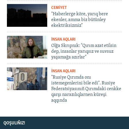
CEMİYET
"Haberlerge köre, yarıq bere
ekenler, amma biz bütünley
ekektriksizmiz"
İNSAN AQLARI
Olğa Skrıpnık: "Qırım azat etilsin
dep, insanlar yarıqsız ve suvsuz
yaşamağa azırlar"
İNSAN AQLARI
"Rusiye Qırımda onı
istemegenlerini bile edi". Rusiye
Federatsiyasınıñ Qırımdaki cenkke
qarşı narazılıqlarnen küreşi
aqqında
QOŞULIÑIZ!