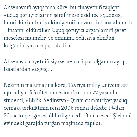
Aksenovnıñ aytqanına köre, bu cinayetniñ taqiqatı –
Русский
«uquq qoruyıcılarnıñ şeref meselesidir». «Şübesiz,
Українською
bunıñ kibi er bir iş akimiyetniñ nezareti altına alınmalı
– insannı öldürdiler. Uquq qoruyıcı organlarnıñ şeref
meselesi müimdir, ve eminim, politsiya elinden
QOŞULIÑIZ!
kelgenini yapacaq», – dedi o.
Aksenov cinayetniñ siyasetnen alâqası olğanını aytıp,
RFE/RS bütün saytları
izaatlardan vazgeçti.
Neşirniñ malümatına köre, Tavriya milliy universiteti
iqtisadiyat fakultetiniñ 5-inci kursnıñ 22 yaşında
studenti, «Birlik-Yedinstvo» Qırım cumhuriyet yaşlıq
cemaat teşkilâtınıñ reisi 2006 senesi dekabr 19-dan
20-ne keçer gecesi öldürilgen edi. Onıñ cesedi Şirinniñ
evindeki garajda turğan maşinada tapıldı.