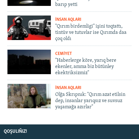
barıp yetti
İNSAN AQLARI
"Qırım birdemligi" işini toqtattı,
tintüv ve tutuvlar ise Qırımda daa
çoq oldı
CEMİYET
"Haberlerge köre, yarıq bere
ekenler, amma biz bütünley
ekektriksizmiz"
İNSAN AQLARI
Olğa Skrıpnık: "Qırım azat etilsin
dep, insanlar yarıqsız ve suvsuz
yaşamağa azırlar"
QOŞULIÑIZ!