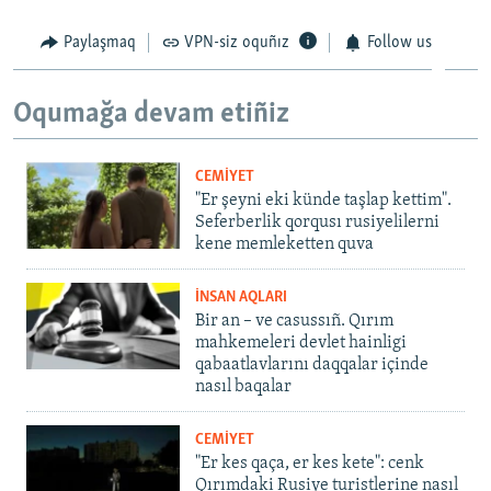
Paylaşmaq
VPN-siz oquñız
Follow us
Oqumağa devam etiñiz
CEMİYET
"Er şeyni eki künde taşlap kettim".
Seferberlik qorqusı rusiyelilerni
kene memleketten quva
İNSAN AQLARI
Bir an – ve casussıñ. Qırım
mahkemeleri devlet hainligi
qabaatlavlarını daqqalar içinde
nasıl baqalar
CEMİYET
"Er kes qaça, er kes kete": cenk
Qırımdaki Rusiye turistlerine nasıl