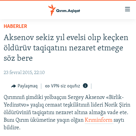
Link
açıqlığı
Esas
HABERLER
mündericege
HABERLER
Aksenov sekiz yıl evelsi olıp keçken
qaytmaq
SİYASET
Baş
öldürüv taqiqatını nezaret etmege
İQTİSADİYAT
navigatsiyağa
söz bere
qaytmaq
CEMİYET
Qıdıruvğa
23 fevral 2015, 22:10
MEDENİYET
qaytmaq
Paylaşmaq
VPN-siz oquñız
İNSAN AQLARI
Qırımnıñ şimdiki yolbaşçısı Sergey Aksenov «Birlik-
VİDEO
Yedinstvo» yaşlıq cemaat teşkilâtınıñ lideri Norik Şirin
SÜRET
öldürüviniñ taqiqatını nezaret altına almağa vade ete.
BLOGLAR
Bunı Qırım ükümetine yaqın olğan
Krıminform
saytı
bildire.
FİKİR