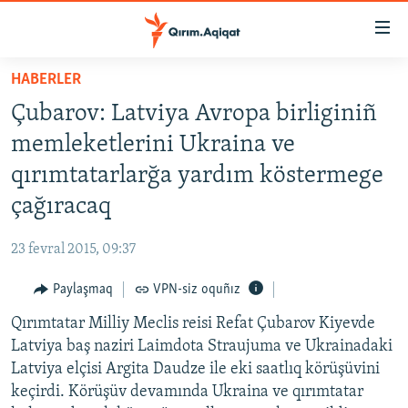
Link
açıqlığı
Esas
HABERLER
mündericege
HABERLER
Çubarov: Latviya Avropa birliginiñ
qaytmaq
SİYASET
Baş
memleketlerini Ukraina ve
İQTİSADİYAT
navigatsiyağa
qırımtatarlarğa yardım köstermege
qaytmaq
CEMİYET
çağıracaq
Qıdıruvğa
MEDENİYET
qaytmaq
23 fevral 2015, 09:37
İNSAN AQLARI
Paylaşmaq
VPN-siz oquñız
VİDEO
Qırımtatar Milliy Meclis reisi Refat Çubarov Kiyevde
SÜRET
Latviya baş naziri Laimdota Straujuma ve Ukrainadaki
BLOGLAR
Latviya elçisi Argita Daudze ile eki saatlıq körüşüvini
keçirdi. Körüşüv devamında Ukraina ve qırımtatar
FİKİR