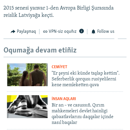
2015 senesi yanvar 1-den Avropa Birligi Şurasında
reislik Latviyağa keçti.
Paylaşmaq
VPN-siz oquñız
Follow us
Oqumağa devam etiñiz
CEMİYET
"Er şeyni eki künde taşlap kettim".
Seferberlik qorqusı rusiyelilerni
kene memleketten quva
İNSAN AQLARI
Bir an – ve casussıñ. Qırım
mahkemeleri devlet hainligi
qabaatlavlarını daqqalar içinde
nasıl baqalar