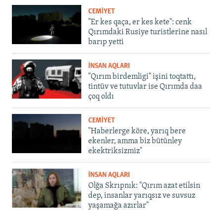
CEMİYET
"Er kes qaça, er kes kete": cenk
Qırımdaki Rusiye turistlerine nasıl
barıp yetti
İNSAN AQLARI
"Qırım birdemligi" işini toqtattı,
tintüv ve tutuvlar ise Qırımda daa
çoq oldı
CEMİYET
"Haberlerge köre, yarıq bere
ekenler, amma biz bütünley
ekektriksizmiz"
İNSAN AQLARI
Olğa Skrıpnık: "Qırım azat etilsin
dep, insanlar yarıqsız ve suvsuz
yaşamağa azırlar"