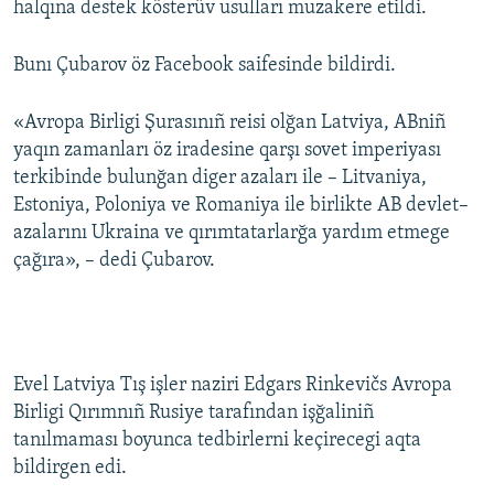
halqına destek kösterüv usulları muzakere etildi.
Русский
Bunı Çubarov öz Facebook saifesinde bildirdi.
Українською
«Avropa Birligi Şurasınıñ reisi olğan Latviya, ABniñ
QOŞULIÑIZ!
yaqın zamanları öz iradesine qarşı sovet imperiyası
terkibinde bulunğan diger azaları ile – Litvaniya,
Estoniya, Poloniya ve Romaniya ile birlikte AB devlet–
azalarını Ukraina ve qırımtatarlarğa yardım etmege
RFE/RS bütün saytları
çağıra», – dedi Çubarov.
Evel Latviya Tış işler naziri Edgars Rinkevičs Avropa
Birligi Qırımnıñ Rusiye tarafından işğaliniñ
tanılmaması boyunca tedbirlerni keçirecegi aqta
bildirgen edi.