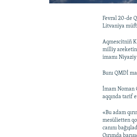
Fevral 20-de Q
Litvaniya müft
Aqmescitniñ Ke
milliy areketin
imamı Niyaziy
Bunı QMDİ mat
İmam Noman Çel
aqqında tarif et
«Bu adam qırım
mesülietten qo
canını bağışlad
Qırımda barışı