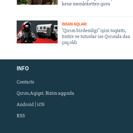
kene memleketten quva
İNSAN AQLARI
"Qırım birdemligi" işini toqtattı,
tintüv ve tutuvlar ise Qırımda daa
çoq oldı
Русский
INFO
Українською
Contacts
QOŞULIÑIZ!
Qırım.Aqiqat. Bizim aqqında
Android | iOS
RSS
RFE/RS bütün saytları