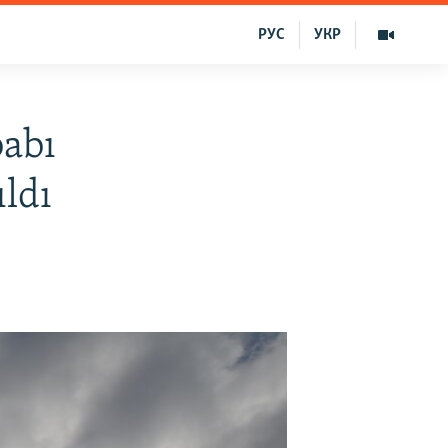
РУС
УКР
babı
ldı