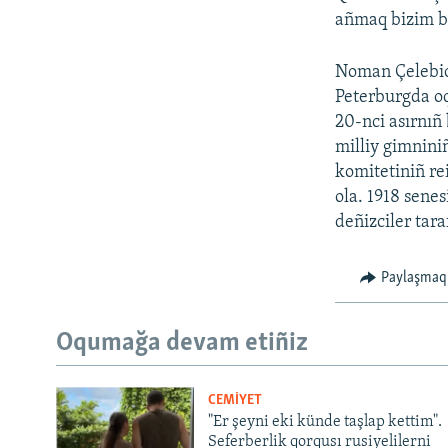
añmaq bizim bo
Noman Çelebici
Peterburgda oqu
20-nci asırnıñ 
milliy gimnini
komitetiniñ rei
ola. 1918 sene
deñizciler tara
Paylaşmaq
Oqumağa devam etiñiz
CEMİYET
"Er şeyni eki künde taşlap kettim".
Seferberlik qorqusı rusiyelilerni