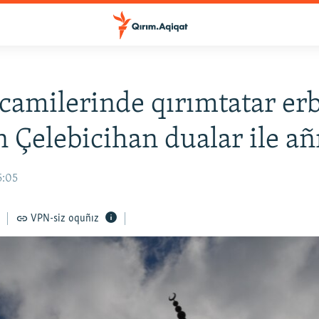
camilerinde qırımtatar er
Çelebicihan dualar ile añı
5:05
VPN-siz oquñız