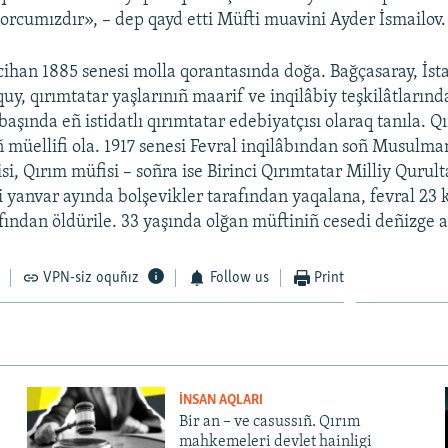
rcumızdır», – dep qayd etti Müfti muavini Ayder İsmailov.
han 1885 senesi molla qorantasında doğa. Bağçasaray, İst
y, qırımtatar yaşlarınıñ maarif ve inqilâbiy teşkilâtlarında
başında eñ istidatlı qırımtatar edebiyatçısı olaraq tanıla. Q
ñ müellifi ola. 1917 senesi Fevral inqilâbından soñ Musulma
si, Qırım müfisi – soñra ise Birinci Qırımtatar Milliy Qurult
si yanvar ayında bolşevikler tarafından yaqalana, fevral 23 
fından öldürile. 33 yaşında olğan müftiniñ cesedi deñizge a
VPN-siz oquñız
Follow us
Print
İNSAN AQLARI
Bir an – ve casussıñ. Qırım
mahkemeleri devlet hainligi