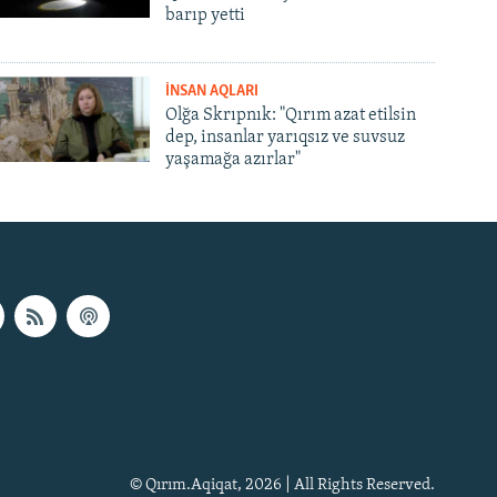
barıp yetti
İNSAN AQLARI
Olğa Skrıpnık: "Qırım azat etilsin
dep, insanlar yarıqsız ve suvsuz
yaşamağa azırlar"
© Qırım.Aqiqat, 2026 | All Rights Reserved.