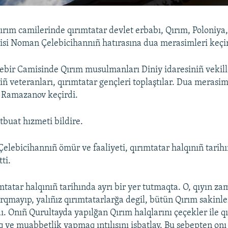
ırım camilerinde qırımtatar devlet erbabı, Qırım, Poloniya
isi Noman Çelebicihannıñ hatırasına dua merasimleri keçir
bir Camisinde Qırım musulmanları Diniy idaresiniñ vekille
iñ veteranları, qırımtatar gençleri toplaştılar. Dua merasi
 Ramazanov keçirdi.
buat hızmeti bildire.
ebicihannıñ ömür ve faaliyeti, qırımtatar halqınıñ tarihı
ti.
tatar halqınıñ tarihında ayrı bir yer tutmaqta. O, qıyın z
rqmayıp, yalıñız qırımtatarlarğa degil, bütün Qırım sakinl
ı. Onıñ Qurultayda yapılğan Qırım halqlarını çeçekler ile qı
q ve muabbetlik yapmaq ıntılışını isbatlay. Bu sebepten onı 