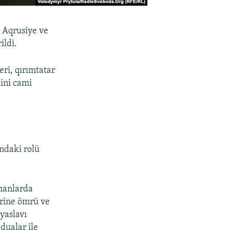
, Aqrusiye ve
ildi.
ri, qırımtatar
mini cami
ndaki rolü
amanlarda
erine ömrü ve
yaslavı
dualar ile