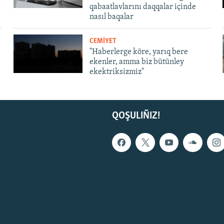
qabaatlavlarını daqqalar içinde
nasıl baqalar
CEMİYET
"Haberlerge köre, yarıq bere
ekenler, amma biz bütünley
ekektriksizmiz"
QOŞULIÑIZ!