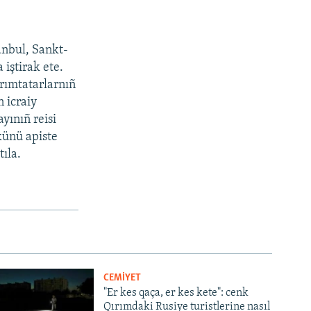
anbul, Sankt-
 iştirak ete.
ırımtatarlarnıñ
n icraiy
ayınıñ reisi
künü apiste
tıla.
CEMİYET
"Er kes qaça, er kes kete": cenk
Qırımdaki Rusiye turistlerine nasıl