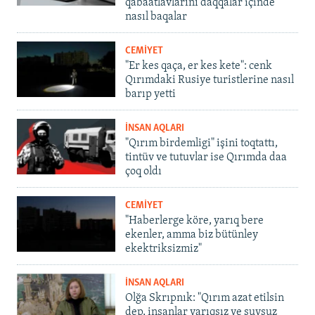
qabaatlavlarını daqqalar içinde
nasıl baqalar
CEMİYET
"Er kes qaça, er kes kete": cenk
Qırımdaki Rusiye turistlerine nasıl
barıp yetti
İNSAN AQLARI
"Qırım birdemligi" işini toqtattı,
tintüv ve tutuvlar ise Qırımda daa
çoq oldı
CEMİYET
"Haberlerge köre, yarıq bere
ekenler, amma biz bütünley
ekektriksizmiz"
İNSAN AQLARI
Olğa Skrıpnık: "Qırım azat etilsin
dep, insanlar yarıqsız ve suvsuz