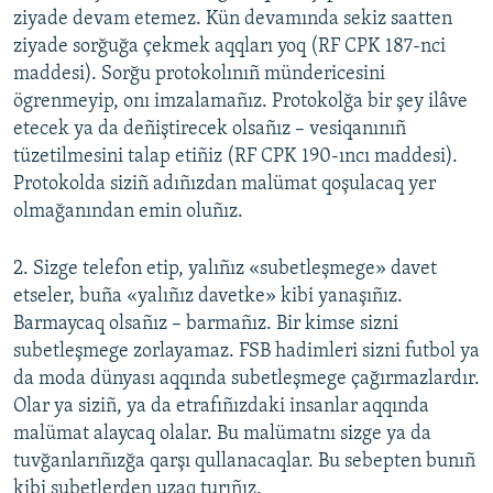
ziyade devam etemez. Kün devamında sekiz saatten
ziyade sorğuğa çekmek aqqları yoq (RF CPK 187-nci
maddesi). Sorğu protokolınıñ mündericesini
ögrenmeyip, onı imzalamañız. Protokolğa bir şey ilâve
etecek ya da deñiştirecek olsañız – vesiqanınıñ
tüzetilmesini talap etiñiz (RF CPK 190-ıncı maddesi).
Protokolda siziñ adıñ​ızdan malümat qoşulacaq yer
olmağanından emin oluñız.
2. Sizge telefon etip, yalıñız «subetleşmege» davet
etseler, buña «yalıñız davetke» kibi yanaşıñız.
Barmaycaq olsañız – barmañız. Bir kimse sizni
subetleşmege zorlayamaz. FSB hadimleri sizni futbol ya
da moda dünyası aqqında subetleşmege çağırmazlardır.
Olar ya siziñ, ya da etrafıñızdaki insanlar aqqında
malümat alaycaq olalar. Bu malümatnı sizge ya da
tuvğanlarıñızğa qarşı qullanacaqlar. Bu sebepten bunıñ
kibi subetlerden uzaq turıñız.