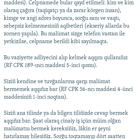
maddesi). Celpnamede bular qayd etilmeli: kim ve kim
olaraq çağıra (taqiqatçı ya da zarar körgen insan),
kimge ve angi adres boyunca, sorğu sanı ve vaqtı,
sebepsiz kelmemesiniñ aqibetleri (ekseriy allarda bu
zornen yapıla). Bu malümat sizge telefon vastası ile
yetkizilse, celpname berildi kibi sayılmaqta.
Bu vaziyette adliyecini alıp kelmek aqqını qullanıñız
(RF CPK 189-ıncı maddesi 5-inci qısmı).
Siziñ kendine ve tuvğanlarına qarşı malümat
bermemek aqqıñız bar (RF CPK 56-ncı maddesi 4-ünci
maddesiniñ 1-inci noqtası).
Siziñ ana tilinde ya da bilgen tiliñizde cevap bermek
aqqıñız bar. Şaat olaraq cinaiy iş içün müim olğan
malümatnı bermek kereksiñiz, lâkin er şeyni
hatırlamay bilesiñiz. Sorğu toqtamayıp dört saatten