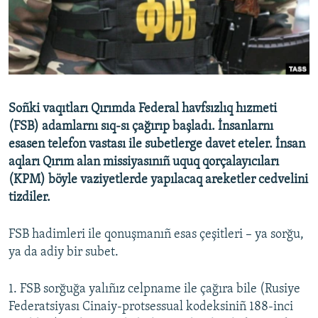
Русский
Українською
QOŞULIÑIZ!
Soñki vaqıtları Qırımda Federal havfsızlıq hızmeti
(FSB) adamlarnı sıq-sı çağırıp başladı. İnsanlarnı
esasen telefon vastası ile subetlerge davet eteler. İnsan
RFE/RS bütün saytları
aqları Qırım alan missiyasınıñ uquq qorçalayıcıları
(KPM) böyle vaziyetlerde yapılacaq areketler cedvelini
tizdiler.
FSB hadimleri ile qonuşmanıñ esas çeşitleri – ya sorğu,
ya da adiy bir subet.
1. FSB sorğuğa yalıñız celpname ile çağıra bile (Rusiye
Federatsiyası Cinaiy-protsessual kodeksiniñ 188-inci