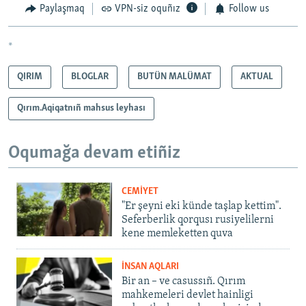
Paylaşmaq
VPN-siz oquñız
Follow us
*
QIRIM
BLOGLAR
BUTÜN MALÜMAT
AKTUAL
Qırım.Aqiqatnıñ mahsus leyhası
Oqumağa devam etiñiz
CEMİYET
"Er şeyni eki künde taşlap kettim".
Seferberlik qorqusı rusiyelilerni
kene memleketten quva
İNSAN AQLARI
Bir an – ve casussıñ. Qırım
mahkemeleri devlet hainligi