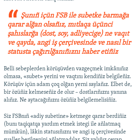
Şunıñ içün FSB ile subetke barmağa
qarar alğan olsañız, mıtlaqa üçünci
şahıslarğa (dost, soy, adliyecige) ne vaqıt
ve qayda, angi iş çerçivesinde ve nasıl bir
statusta çağırılğanıñıznı haber etiñiz
Belli sebeplerden körüşüvden vazgeçmek imkânıñız
olmasa, «subet» yerini ve vaqtını kendiñiz belgileñiz.
Körüşüv içün adam çoq olğan yerni saylañız. Elbet de,
bir özüñiz kelmeseñiz de olur – dostlarıñıznı yanına
alıñız. Ne aytacağıñıznı özüñiz belgilemelisiñiz.
Siz FSBnıñ «adiy subetine» ketmege qarar berdiñiz
(bunı taqiqatqa yardım etmek istegi ile añlatmaq
mümkün), lâkin statusıñıznı ve angi iş çerçivesinde
sualler berilgenini añlatmadılar. Siz yalıñız cevap