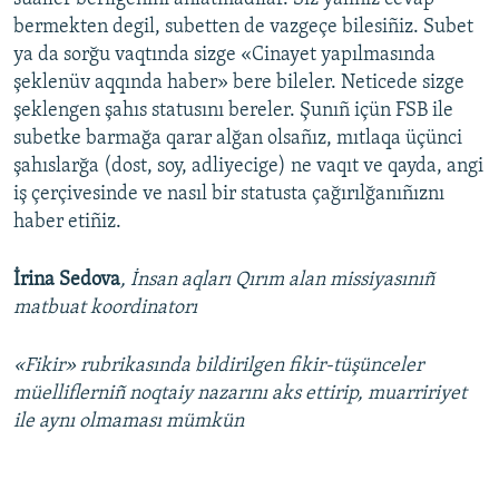
bermekten degil, subetten de vazgeçe bilesiñiz. Subet
ya da sorğu vaqtında sizge «Cinayet yapılmasında
şeklenüv aqqında haber» bere bileler. Neticede sizge
şeklengen şahıs statusını bereler. Şunıñ içün FSB ile
subetke barmağa qarar alğan olsañız, mıtlaqa üçünci
şahıslarğa (dost, soy, adliyecige) ne vaqıt ve qayda, angi
iş çerçivesinde ve nasıl bir statusta çağırılğanıñıznı
haber etiñiz.
İrina Sedova
, İnsan aqları Qırım alan missiyasınıñ
matbuat koordinatorı
«Fikir» rubrikasında bildirilgen fikir-tüşünceler
müelliflerniñ noqtaiy nazarını aks ettirip, muarririyet
ile aynı olmaması mümkün