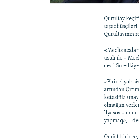
Qurultay keçir
teşebbüsçileri 
Qurultayınıñ r
«Meclis azalar
usulı ile – Mec
dedi Smedlâyev
«Birinci yol: s
artından Qırım
ketesiñiz (may
olmağan yerler
İlyasov – muar.
yapmaq», – de
Onıñ fikirince