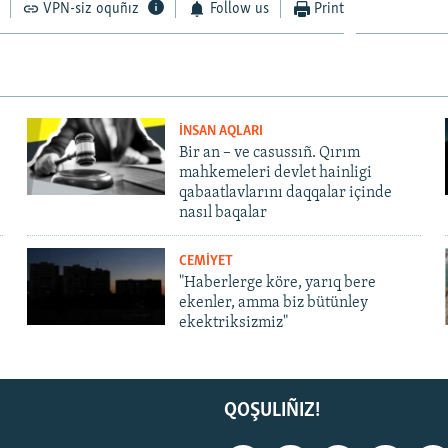
VPN-siz oquñız
Follow us
Print
İNSAN AQLARI
Bir an – ve casussıñ. Qırım
mahkemeleri devlet hainligi
qabaatlavlarını daqqalar içinde
nasıl baqalar
CEMİYET
"Haberlerge köre, yarıq bere
ekenler, amma biz bütünley
ekektriksizmiz"
QOŞULIÑIZ!