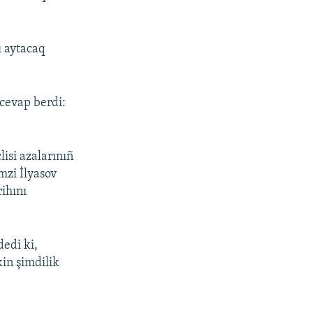
ı aytacaq
 cevap berdi:
isi azalarınıñ
mzi İlyasov
rihını
dedi ki,
kin şimdilik