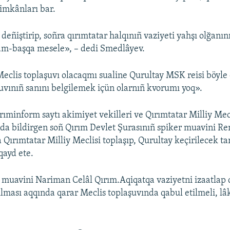
imkânları bar.
deñiştirip, soñra qırımtatar halqınıñ vaziyeti yahşı olğanın
bam-başqa mesele», – dedi Smedlâyev.
Meclis toplaşuvı olacaqmı sualine Qurultay MSK reisi böyle
uvınıñ sanını belgilemek içün olarnıñ kvorumı yoq».
ıminform saytı akimiyet vekilleri ve Qırımtatar Milliy Mecl
da bildirgen soñ Qırım Devlet Şurasınıñ spiker muavini Re
Qırımtatar Milliy Meclisi toplaşıp, Qurultay keçirilecek ta
qayd ete.
ñ muavini Nariman Celâl Qırım.Aqiqatqa vaziyetni izaatlap 
ılması aqqında qarar Meclis toplaşuvında qabul etilmeli, lâ