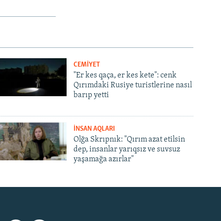
CEMİYET
"Er kes qaça, er kes kete": cenk
Qırımdaki Rusiye turistlerine nasıl
barıp yetti
İNSAN AQLARI
Olğa Skrıpnık: "Qırım azat etilsin
dep, insanlar yarıqsız ve suvsuz
yaşamağa azırlar"