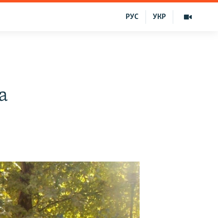
РУС
УКР
a