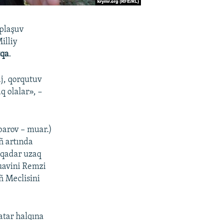
oplaşuv
illiy
tqa
.
aj, qorqutuv
q olalar», –
ubarov – muar.)
ñ artında
 qadar uzaq
muavini Remzi
ñ Meclisini
atar halqına