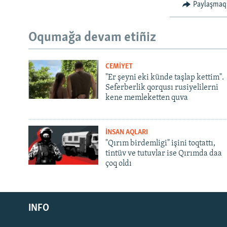
Paylaşmaq
Oqumağa devam etiñiz
CEMİYET
"Er şeyni eki künde taşlap kettim".
Seferberlik qorqusı rusiyelilerni
kene memleketten quva
İNSAN AQLARI
"Qırım birdemligi" işini toqtattı,
tintüv ve tutuvlar ise Qırımda daa
çoq oldı
Русский
INFO
Українською