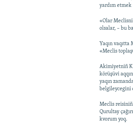
yardım etmek 
«Olar Meclisni 
olsalar, – bu 
Yaqın vaqıtta 
«Meclis toplaş
Akimiyetniñ Kr
körüşüvi aqqın
yaqın zamanda 
belgileycegini 
Meclis reisini
Qurultay çağır
kvorum yoq.