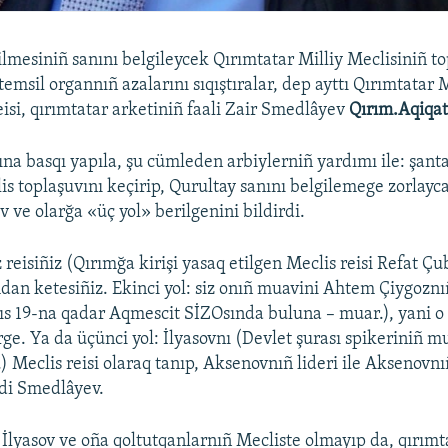
ilmesiniñ sanını belgileycek Qırımtatar Milliy Meclisiniñ t
temsil organnıñ azalarını sıqıştıralar, dep ayttı Qırımtatar M
eisi, qırımtatar arketiniñ faali Zair Smedlâyev
Qırım.Aqiqa
ına basqı yapıla, şu cümleden arbiylerniñ yardımı ile: şant
lis toplaşuvını keçirip, Qurultay sanını belgilemege zorlayca
 ve olarğa «üç yol» berilgenini bildirdi.
iz reisiñiz (Qırımğa kirişi yasaq etilgen Meclis reisi Refat Ç
dan ketesiñiz. Ekinci yol: siz onıñ muavini Ahtem Çiygoznı
ıs 19-na qadar Aqmescit SİZOsında buluna – muar.), yani o
ge. Ya da üçünci yol: İlyasovnı (Devlet şurası spikeriniñ 
) Meclis reisi olaraq tanıp, Aksenovnıñ lideri ile Aksenovnı
di Smedlâyev.
, İlyasov ve oña qoltutqanlarnıñ Mecliste olmayıp da, qırımt