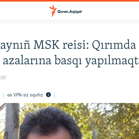
aynıñ MSK reisi: Qırımda
 azalarına basqı yapılmaqt
6:10
VPN-siz oquñız