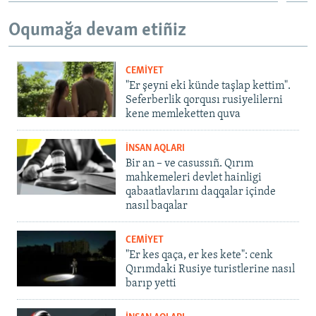
Oqumağa devam etiñiz
CEMİYET
"Er şeyni eki künde taşlap kettim".
Seferberlik qorqusı rusiyelilerni
kene memleketten quva
İNSAN AQLARI
Bir an – ve casussıñ. Qırım
mahkemeleri devlet hainligi
qabaatlavlarını daqqalar içinde
nasıl baqalar
CEMİYET
"Er kes qaça, er kes kete": cenk
Qırımdaki Rusiye turistlerine nasıl
barıp yetti