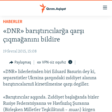
Link
açıqlığı
Esas
HABERLER
mündericege
HABERLER
«DNR» barıştırıcılarğa qarşı
qaytmaq
SİYASET
Baş
çıqmağanını bildire
İQTİSADİYAT
navigatsiyağa
qaytmaq
19 fevral 2015, 15:08
CEMİYET
Qıdıruvğa
MEDENİYET
Paylaşmaq
VPN-siz oquñız
qaytmaq
İNSAN AQLARI
«DNR» liderlerinden biri Eduard Basurin dey ki,
separatistler Ukraina şarqındaki zıddiyet alanına
VİDEO
barıştırıcalarnıñ kirsetilmesine qarşı degiller.
SÜRET
«Barıştırıcılar aqqında. Zıddiyet başlağanda bizler
BLOGLAR
Rusiye Federatsiyasına ve Havfsızlıq Şurasına
FİKİR
(Birleşken Milletler Teşkilâtınıñ –
muar
.) kirgen