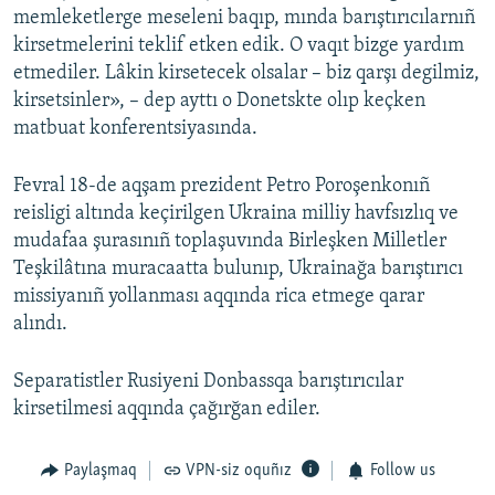
memleketlerge meseleni baqıp, mında barıştırıcılarnıñ
Русский
kirsetmelerini teklif etken edik. O vaqıt bizge yardım
etmediler. Lâkin kirsetecek olsalar – biz qarşı degilmiz,
Українською
kirsetsinler», – dep ayttı o Donetskte olıp keçken
matbuat konferentsiyasında.
QOŞULIÑIZ!
Fevral 18-de aqşam prezident Petro Poroşenkonıñ
reisligi altında keçirilgen Ukraina milliy havfsızlıq ve
mudafaa şurasınıñ toplaşuvında Birleşken Milletler
RFE/RS bütün saytları
Teşkilâtına muracaatta bulunıp, Ukrainağa barıştırıcı
missiyanıñ yollanması aqqında rica etmege qarar
alındı.
Separatistler Rusiyeni Donbassqa barıştırıcılar
kirsetilmesi aqqında çağırğan ediler.
Paylaşmaq
VPN-siz oquñız
Follow us