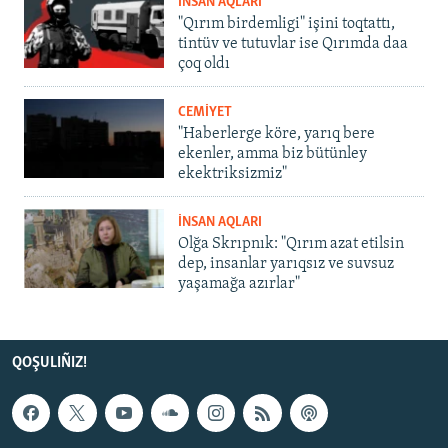
İNSAN AQLARI
"Qırım birdemligi" işini toqtattı,
tintüv ve tutuvlar ise Qırımda daa
çoq oldı
CEMİYET
"Haberlerge köre, yarıq bere
ekenler, amma biz bütünley
ekektriksizmiz"
İNSAN AQLARI
Olğa Skrıpnık: "Qırım azat etilsin
dep, insanlar yarıqsız ve suvsuz
yaşamağa azırlar"
QOŞULIÑIZ!