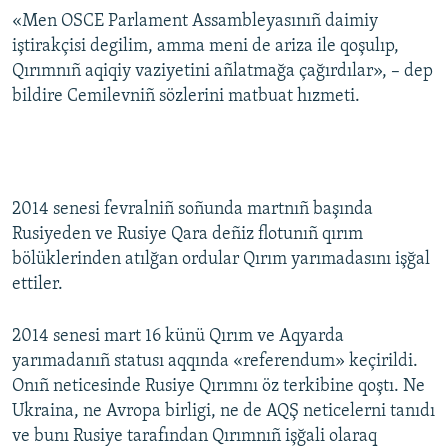
«Men OSCE Parlament Assambleyasınıñ daimiy
iştirakçisi degilim, amma meni de ariza ile qoşulıp,
Qırımnıñ aqiqiy vaziyetini añlatmağa çağırdılar», – dep
bildire Cemilevniñ sözlerini matbuat hızmeti.
2014 senesi fevralniñ soñunda martnıñ başında
Rusiyeden ve Rusiye Qara deñiz flotunıñ qırım
bölüklerinden atılğan ordular Qırım yarımadasını işğal
ettiler.
2014 senesi mart 16 künü Qırım ve Aqyarda
yarımadanıñ statusı aqqında «referendum» keçirildi.
Onıñ neticesinde Rusiye Qırımnı öz terkibine qoştı. Ne
Ukraina, ne Avropa birligi, ne de AQŞ neticelerni tanıdı
ve bunı Rusiye tarafından Qırımnıñ işğali olaraq