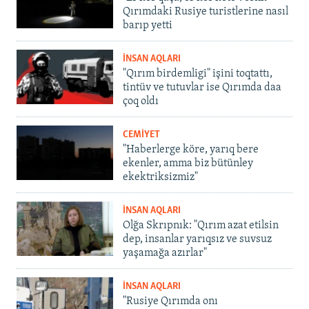
Qırımdaki Rusiye turistlerine nasıl
barıp yetti
İNSAN AQLARI
"Qırım birdemligi" işini toqtattı,
tintüv ve tutuvlar ise Qırımda daa
çoq oldı
CEMİYET
"Haberlerge köre, yarıq bere
ekenler, amma biz bütünley
ekektriksizmiz"
İNSAN AQLARI
Olğa Skrıpnık: "Qırım azat etilsin
dep, insanlar yarıqsız ve suvsuz
yaşamağa azırlar"
İNSAN AQLARI
"Rusiye Qırımda onı