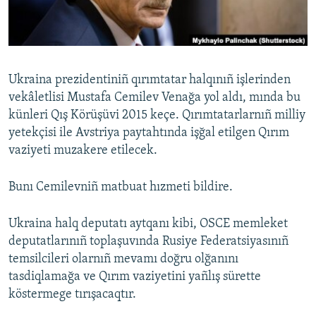
Русский
Українською
Ukraina prezidentiniñ qırımtatar halqınıñ işlerinden
QOŞULIÑIZ!
vekâletlisi Mustafa Cemilev Venağa yol aldı, mında bu
künleri Qış Körüşüvi 2015 keçe. Qırımtatarlarnıñ milliy
yetekçisi ile Avstriya paytahtında işğal etilgen Qırım
vaziyeti muzakere etilecek.
RFE/RS bütün saytları
Bunı Cemilevniñ matbuat hızmeti bildire.
Ukraina halq deputatı aytqanı kibi, OSCE memleket
deputatlarınıñ toplaşuvında Rusiye Federatsiyasınıñ
temsilcileri olarnıñ mevamı doğru olğanını
tasdiqlamağa ve Qırım vaziyetini yañlış sürette
köstermege tırışacaqtır.