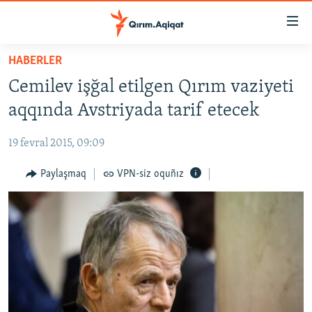
Link
açıqlığı
Esas
HABERLER
mündericege
HABERLER
Cemilev işğal etilgen Qırım vaziyeti
qaytmaq
SİYASET
Baş
aqqında Avstriyada tarif etecek
İQTİSADİYAT
navigatsiyağa
qaytmaq
19 fevral 2015, 09:09
CEMİYET
Qıdıruvğa
MEDENİYET
Paylaşmaq
VPN-siz oquñız
qaytmaq
İNSAN AQLARI
VİDEO
SÜRET
BLOGLAR
FİKİR