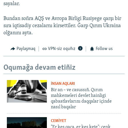
sayalar.
Bundan soñra AQŞ ve Avropa Birligi Rusiyege qarşı bir
sıra iqtisadiy cezalarnı kirsettiler. Ğarp Qırım Ukraina
olğanını ayta.
Paylaşmaq
VPN-siz oquñız
Follow us
Oqumağa devam etiñiz
İNSAN AQLARI
Bir an – ve casussıñ. Qırım
mahkemeleri devlet hainligi
qabaatlavlarını daqqalar içinde
nasıl baqalar
CEMİYET
"Er kes qaça, er kes kete": cenk