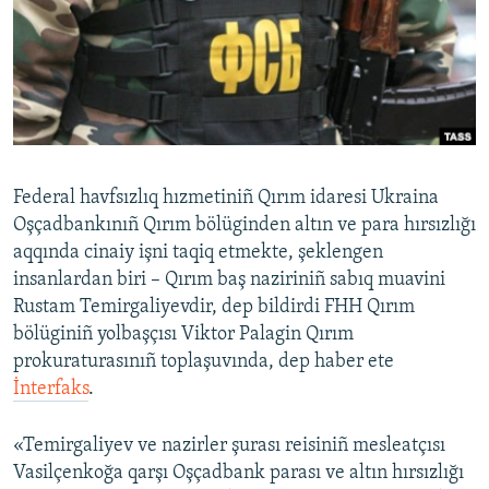
Русский
Українською
QOŞULIÑIZ!
Federal havfsızlıq hızmetiniñ Qırım idaresi Ukraina
Oşçadbankınıñ Qırım bölüginden altın ve para hırsızlığı
RFE/RS bütün saytları
aqqında cinaiy işni taqiq etmekte, şeklengen
insanlardan biri – Qırım baş naziriniñ sabıq muavini
Rustam Temirgaliyevdir, dep bildirdi FHH Qırım
bölüginiñ yolbaşçısı Viktor Palagin Qırım
prokuraturasınıñ toplaşuvında, dep haber ete
İnterfaks
.
«Temirgaliyev ve nazirler şurası reisiniñ mesleatçısı
Vasilçenkoğa qarşı Oşçadbank parası ve altın hırsızlığı