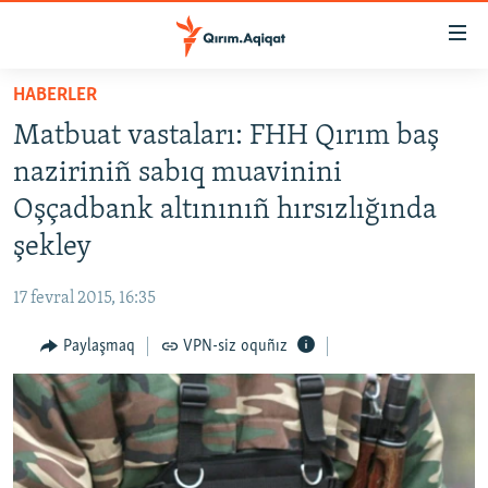
Link
açıqlığı
Esas
HABERLER
mündericege
HABERLER
Matbuat vastaları: FHH Qırım baş
qaytmaq
SİYASET
Baş
naziriniñ sabıq muavinini
İQTİSADİYAT
navigatsiyağa
Oşçadbank altınınıñ hırsızlığında
qaytmaq
CEMİYET
şekley
Qıdıruvğa
MEDENİYET
qaytmaq
17 fevral 2015, 16:35
İNSAN AQLARI
Paylaşmaq
VPN-siz oquñız
VİDEO
SÜRET
BLOGLAR
FİKİR