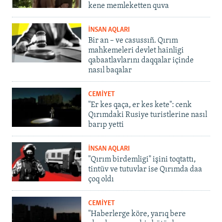
kene memleketten quva
İNSAN AQLARI
Bir an – ve casussıñ. Qırım
mahkemeleri devlet hainligi
qabaatlavlarını daqqalar içinde
nasıl baqalar
CEMİYET
"Er kes qaça, er kes kete": cenk
Qırımdaki Rusiye turistlerine nasıl
barıp yetti
İNSAN AQLARI
"Qırım birdemligi" işini toqtattı,
tintüv ve tutuvlar ise Qırımda daa
çoq oldı
CEMİYET
"Haberlerge köre, yarıq bere