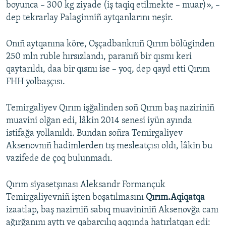
boyunca – 300 kg ziyade (iş taqiq etilmekte – muar)», –
dep tekrarlay Palaginniñ aytqanlarını neşir.
Onıñ aytqanına köre, Oşçadbanknıñ Qırım bölüginden
250 mln ruble hırsızlandı, paranıñ bir qısmı keri
qaytarıldı, daa bir qısmı ise – yoq, dep qayd etti Qırım
FHH yolbaşçısı.
Temirgaliyev Qırım işğalinden soñ Qırım baş naziriniñ
muavini olğan edi, lâkin 2014 senesi iyün ayında
istifağa yollanıldı. Bundan soñra Temirgaliyev
Aksenovnıñ hadimlerden tış mesleatçısı oldı, lâkin bu
vazifede de çoq bulunmadı.
Qırım siyasetşınası Aleksandr Formançuk
Temirgaliyevniñ işten boşatılmasını
Qırım.Aqiqatqa
izaatlap, baş nazirniñ sabıq muavininiñ Aksenovğa canı
ağırğanını ayttı ve qabarcılıq aqqında hatırlatqan edi: