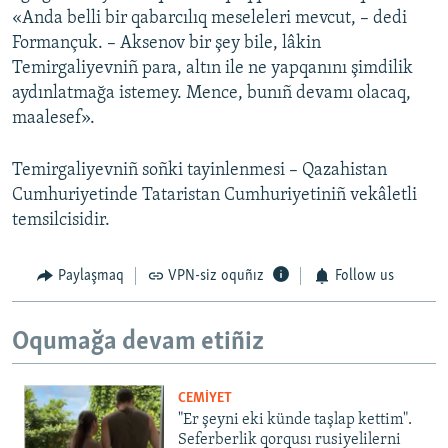
«Anda belli bir qabarcılıq meseleleri mevcut, – dedi
Formançuk. – Aksenov bir şey bile, lâkin
Temirgaliyevniñ para, altın ile ne yapqanını şimdilik
aydınlatmağa istemey. Mence, bunıñ devamı olacaq,
maalesef».
Temirgaliyevniñ soñki tayinlenmesi – Qazahistan
Cumhuriyetinde Tataristan Cumhuriyetiniñ vekâletli
temsilcisidir.
Paylaşmaq
VPN-siz oquñız
Follow us
Oqumağa devam etiñiz
CEMİYET
"Er şeyni eki künde taşlap kettim".
Seferberlik qorqusı rusiyelilerni