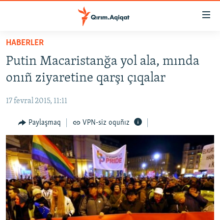
Link
açıqlığı
Esas
HABERLER
mündericege
HABERLER
Putin Macaristanğa yol ala, mında
qaytmaq
SİYASET
Baş
onıñ ziyaretine qarşı çıqalar
İQTİSADİYAT
navigatsiyağa
qaytmaq
17 fevral 2015, 11:11
CEMİYET
Qıdıruvğa
MEDENİYET
Paylaşmaq
VPN-siz oquñız
qaytmaq
İNSAN AQLARI
VİDEO
SÜRET
BLOGLAR
FİKİR