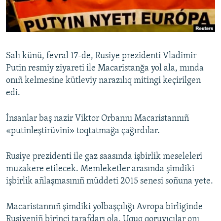
Русский
Українською
Salı künü, fevral 17-de, Rusiye prezidenti Vladimir
QOŞULIÑIZ!
Putin resmiy ziyareti ile Macaristanğa yol ala, mında
onıñ kelmesine kütleviy narazılıq mitingi keçirilgen
edi.
RFE/RS bütün saytları
İnsanlar baş nazir Viktor Orbannı Macaristannıñ
«putinleştirüvini» toqtatmağa çağırdılar.
Rusiye prezidenti ile gaz saasında işbirlik meseleleri
muzakere etilecek. Memleketler arasında şimdiki
işbirlik añlaşmasınıñ müddeti 2015 senesi soñuna yete.
Macaristannıñ şimdiki yolbaşçılığı Avropa birliginde
Rusiyeniñ birinci tarafdarı ola. Uquq qoruyıcılar onı