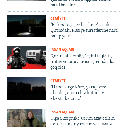
nasıl baqalar
CEMİYET
"Er kes qaça, er kes kete": cenk
Qırımdaki Rusiye turistlerine nasıl
barıp yetti
İNSAN AQLARI
"Qırım birdemligi" işini toqtattı,
tintüv ve tutuvlar ise Qırımda daa
çoq oldı
CEMİYET
"Haberlerge köre, yarıq bere
ekenler, amma biz bütünley
ekektriksizmiz"
İNSAN AQLARI
Olğa Skrıpnık: "Qırım azat etilsin
dep, insanlar yarıqsız ve suvsuz