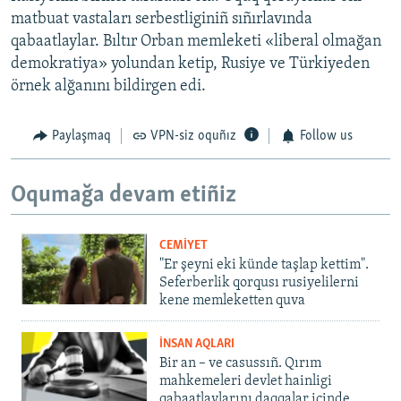
matbuat vastaları serbestliginiñ sıñırlavında
qabaatlaylar. Bıltır Orban memleketi «liberal olmağan
demokratiya» yolundan ketip, Rusiye ve Türkiyeden
örnek alğanını bildirgen edi.
Paylaşmaq
VPN-siz oquñız
Follow us
Oqumağa devam etiñiz
CEMİYET
"Er şeyni eki künde taşlap kettim".
Seferberlik qorqusı rusiyelilerni
kene memleketten quva
İNSAN AQLARI
Bir an – ve casussıñ. Qırım
mahkemeleri devlet hainligi
qabaatlavlarını daqqalar içinde