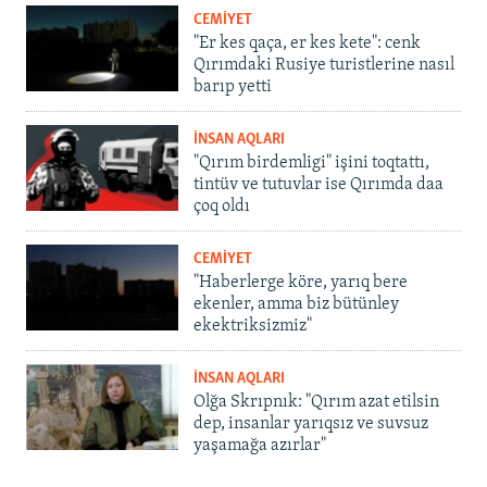
CEMİYET
"Er kes qaça, er kes kete": cenk
Qırımdaki Rusiye turistlerine nasıl
barıp yetti
İNSAN AQLARI
"Qırım birdemligi" işini toqtattı,
tintüv ve tutuvlar ise Qırımda daa
çoq oldı
CEMİYET
"Haberlerge köre, yarıq bere
ekenler, amma biz bütünley
ekektriksizmiz"
İNSAN AQLARI
Olğa Skrıpnık: "Qırım azat etilsin
dep, insanlar yarıqsız ve suvsuz
yaşamağa azırlar"