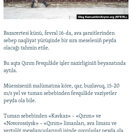
Русский
Українською
Bazarertesi künü, fevral 16-da, ava şaraitlerinden
QOŞULIÑIZ!
sebep naqliyat yürüşinde bir sıra meseleniñ peyda
olacağı tahmin etile.
Bu aqta Qırım Fevqulâde işler nazirliginiñ beyanatında
RFE/RS bütün saytları
aytıla.
Müessiseniñ malümatına köre, qar, buzlavuq, 15-20
m/s yel ve tuman sebebinden fevqulâde vaziyetler
peyda ola bile.
Tuman sebebinden «Kavkaz» – «Qırım» ve
«Novorossiysk» – «Qırım» limanları, ava limanı ve
vertolöt meydançıqlarınıñ işinde qıyınlıqlar peyda ola