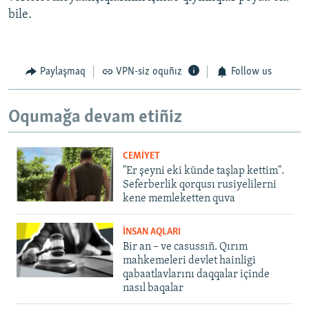
bile.
Paylaşmaq
VPN-siz oquñız
Follow us
Oqumağa devam etiñiz
CEMİYET
"Er şeyni eki künde taşlap kettim".
Seferberlik qorqusı rusiyelilerni
kene memleketten quva
İNSAN AQLARI
Bir an – ve casussıñ. Qırım
mahkemeleri devlet hainligi
qabaatlavlarını daqqalar içinde
nasıl baqalar