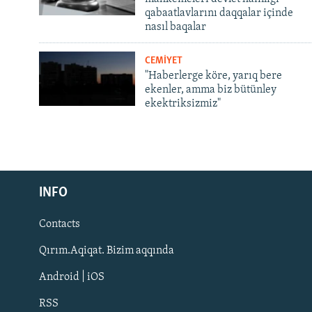
qabaatlavlarını daqqalar içinde
nasıl baqalar
CEMİYET
"Haberlerge köre, yarıq bere
ekenler, amma biz bütünley
ekektriksizmiz"
Русский
Українською
INFO
Contacts
QOŞULIÑIZ!
Qırım.Aqiqat. Bizim aqqında
Android | iOS
RSS