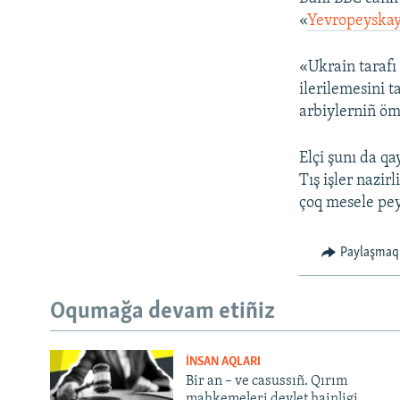
«
Yevropeyskay
«Ukrain tarafı
ilerilemesini t
arbiylerniñ ömü
Elçi şunı da qa
Tış işler nazir
çoq mesele pey
Paylaşmaq
Oqumağa devam etiñiz
İNSAN AQLARI
Bir an – ve casussıñ. Qırım
mahkemeleri devlet hainligi