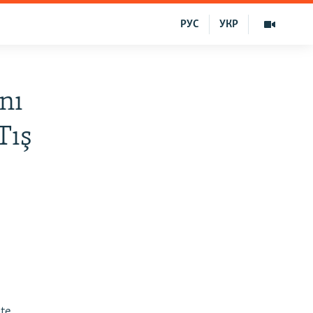
РУС
УКР
nı
Tış
ete