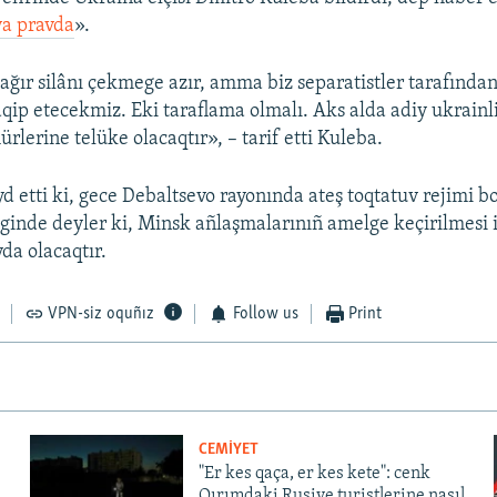
a pravda
».
 ağır silânı çekmege azır, amma biz separatistler tarafından
aqip etecekmiz. Eki taraflama olmalı. Aks alda adiy ukrainl
rlerine telüke olacaqtır», – tarif etti Kuleba.
yd etti ki, gece Debaltsevo rayonında ateş toqtatuv rejimi b
liginde deyler ki, Minsk añlaşmalarınıñ amelge keçirilmesi i
da olacaqtır.
VPN-siz oquñız
Follow us
Print
CEMİYET
"Er kes qaça, er kes kete": cenk
Qırımdaki Rusiye turistlerine nasıl