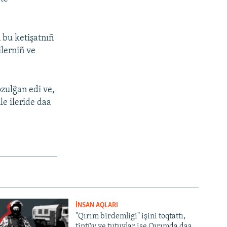
 bu ketişatnıñ
ilerniñ ve
ozulğan edi ve,
le ileride daa
İNSAN AQLARI
"Qırım birdemligi" işini toqtattı,
tintüv ve tutuvlar ise Qırımda daa