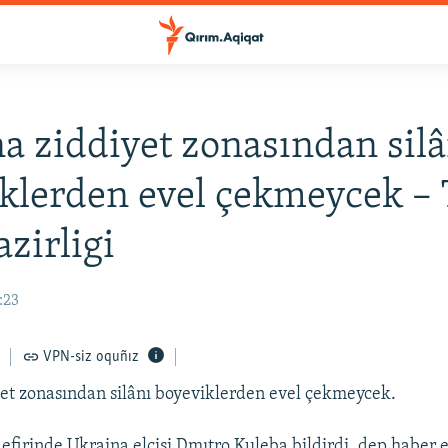
a ziddiyet zonasından silâ
klerden evel çekmeycek – 
azirligi
3:23
VPN-siz oquñız
et zonasından silânı boyeviklerden evel çekmeycek.
 efirinde Ukraina elçisi Dmıtro Kuleba bildirdi, dep haber 