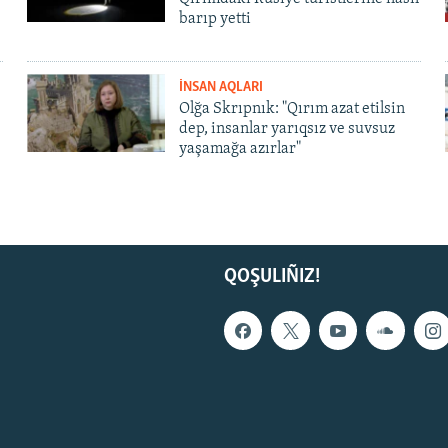
barıp yetti
İNSAN AQLARI
Olğa Skrıpnık: "Qırım azat etilsin
dep, insanlar yarıqsız ve suvsuz
yaşamağa azırlar"
QOŞULIÑIZ!