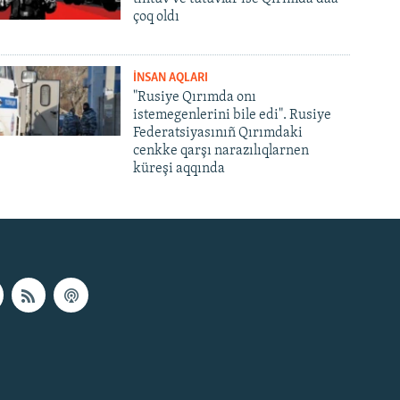
çoq oldı
İNSAN AQLARI
"Rusiye Qırımda onı
istemegenlerini bile edi". Rusiye
Federatsiyasınıñ Qırımdaki
cenkke qarşı narazılıqlarnen
küreşi aqqında