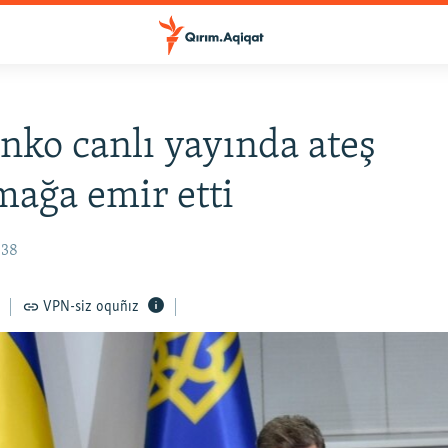
nko canlı yayında ateş
mağa emir etti
:38
VPN-siz oquñız