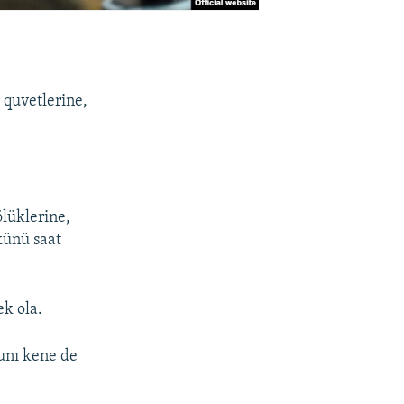
 quvetlerine,
ölüklerine,
künü saat
ek ola.
bunı kene de