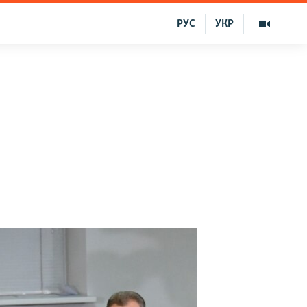
РУС
УКР