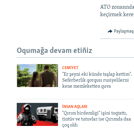
ATO zonasında 
keçirmek kerek
Paylaşmaq
Oqumağa devam etiñiz
CEMİYET
"Er şeyni eki künde taşlap kettim".
Seferberlik qorqusı rusiyelilerni
kene memleketten quva
İNSAN AQLARI
"Qırım birdemligi" işini toqtattı,
tintüv ve tutuvlar ise Qırımda daa
çoq oldı