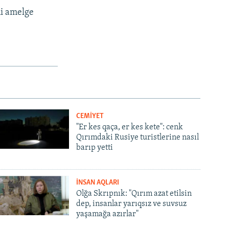
ni amelge
CEMİYET
"Er kes qaça, er kes kete": cenk
Qırımdaki Rusiye turistlerine nasıl
barıp yetti
İNSAN AQLARI
Olğa Skrıpnık: "Qırım azat etilsin
dep, insanlar yarıqsız ve suvsuz
yaşamağa azırlar"