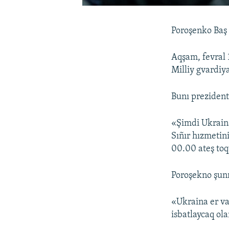
Poroşenko Baş 
Aqşam, fevral 
Milliy gvardiy
Bunı prezident 
«Şimdi Ukraina 
Sıñır hızmetin
00.00 ateş toq
Poroşekno şunı
«Ukraina er va
isbatlaycaq ola