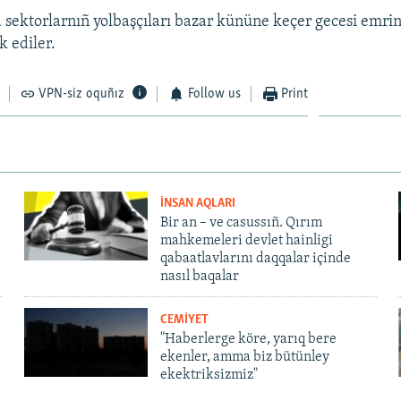
sektorlarnıñ yolbaşçıları bazar kününe keçer gecesi emri
 ediler.
VPN-siz oquñız
Follow us
Print
İNSAN AQLARI
Bir an – ve casussıñ. Qırım
mahkemeleri devlet hainligi
qabaatlavlarını daqqalar içinde
nasıl baqalar
CEMİYET
"Haberlerge köre, yarıq bere
ekenler, amma biz bütünley
ekektriksizmiz"