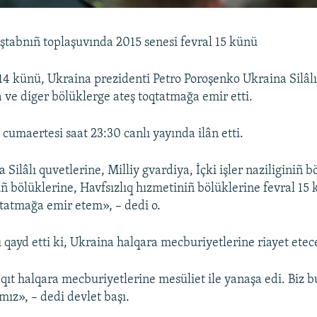
ştabnıñ toplaşuvında 2015 senesi fevral 15 künü
14 künü, Ukraina prezidenti Petro Poroşenko Ukraina Silâlı
a ve diger bölüklerge ateş toqtatmağa emir etti.
cumaertesi saat 23:30 canlı yayında ilân etti.
Silâlı quvetlerine, Milliy gvardiya, İçki işler naziliginiñ b
iñ bölüklerine, Havfsızlıq hızmetiniñ bölüklerine fevral 15 
tatmağa emir etem», – dedi o.
 qayd etti ki, Ukraina halqara mecburiyetlerine riayet etec
qıt halqara mecburiyetlerine mesüliet ile yanaşa edi. Biz 
mız», – dedi devlet başı.