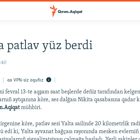
a patlav yüz berdi
1:40
VPN-siz oquñız
ni fevral 13-te aqşam saat beşlerde deñiz tarafından kelgen
larnıñ aytqanına köre, ses dalğası Nikita qasabasına qadar k
m.Aqiqat
mühbiri.
irgenine köre, patlav sesi Yalta sailinde 20 kilometrlik radiu
lü edi ki, Yalta ayvanat bağçası rayonında mesken evlerniñ
şinalarnıñ signalizatsiyası çalmağa başladı. Yerli sakinler 