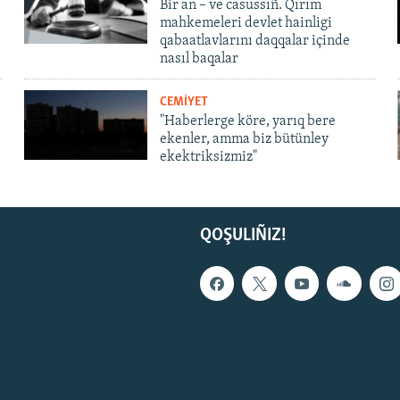
Bir an – ve casussıñ. Qırım
mahkemeleri devlet hainligi
qabaatlavlarını daqqalar içinde
nasıl baqalar
CEMİYET
"Haberlerge köre, yarıq bere
ekenler, amma biz bütünley
ekektriksizmiz"
QOŞULIÑIZ!