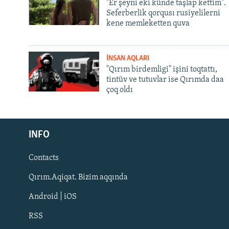
"Er şeyni eki künde taşlap kettim".
Seferberlik qorqusı rusiyelilerni
kene memleketten quva
İNSAN AQLARI
"Qırım birdemligi" işini toqtattı,
tintüv ve tutuvlar ise Qırımda daa
çoq oldı
Русский
Українською
INFO
Contacts
QOŞULIÑIZ!
Qırım.Aqiqat. Bizim aqqında
Android | iOS
RSS