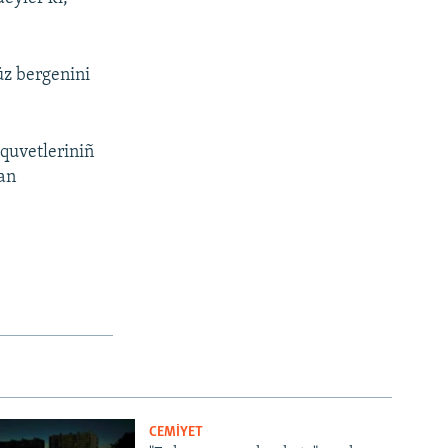
üz bergenini
 quvetleriniñ
ğan
CEMİYET