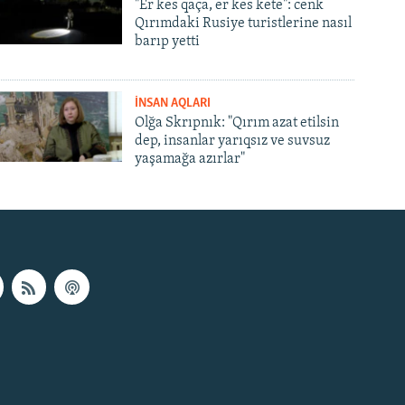
"Er kes qaça, er kes kete": cenk
Qırımdaki Rusiye turistlerine nasıl
barıp yetti
İNSAN AQLARI
Olğa Skrıpnık: "Qırım azat etilsin
dep, insanlar yarıqsız ve suvsuz
yaşamağa azırlar"