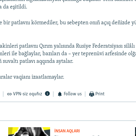
 da eşitildi.
e bir patlavnı körmediler, bu sebepten onıñ açıq deñizde y
akinleri patlavnı Qırım yalısında Rusiye Federatsiyası silâlı
mleri ile bağlaylar, bazıları da – yer teprenüvi arfesinde ol
 suvaltı patlavı aqqında aytalar.
ralar vaqianı izaatlamaylar.
VPN-siz oquñız
Follow us
Print
İNSAN AQLARI