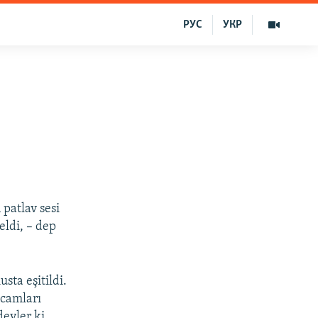
РУС
УКР
 patlav sesi
eldi, – dep
sta eşitildi.
 camları
deyler ki,