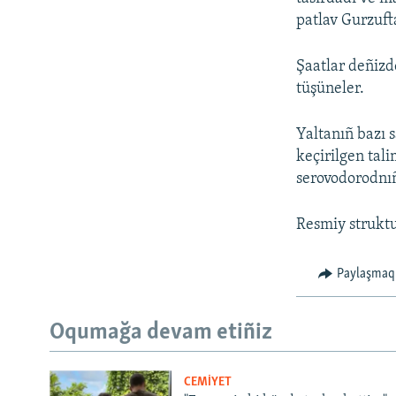
patlav Gurzufta
Şaatlar deñizd
tüşüneler.
Yaltanıñ bazı s
keçirilgen tali
serovodorodnıñ
Resmiy struktu
Paylaşmaq
Oqumağa devam etiñiz
CEMİYET