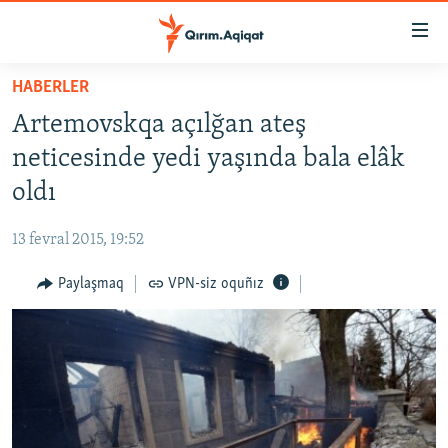
Link
açıqlığı
Esas
HABERLER
mündericege
HABERLER
Artemovskqa açılğan ateş
qaytmaq
SİYASET
Baş
neticesinde yedi yaşında bala elâk
İQTİSADİYAT
navigatsiyağa
oldı
qaytmaq
CEMİYET
Qıdıruvğa
13 fevral 2015, 19:52
MEDENİYET
qaytmaq
Paylaşmaq
VPN-siz oquñız
İNSAN AQLARI
VİDEO
SÜRET
BLOGLAR
FİKİR