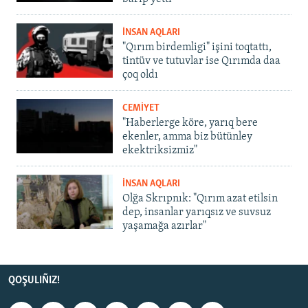
İNSAN AQLARI
"Qırım birdemligi" işini toqtattı,
tintüv ve tutuvlar ise Qırımda daa
çoq oldı
CEMİYET
"Haberlerge köre, yarıq bere
ekenler, amma biz bütünley
ekektriksizmiz"
İNSAN AQLARI
Olğa Skrıpnık: "Qırım azat etilsin
dep, insanlar yarıqsız ve suvsuz
yaşamağa azırlar"
QOŞULIÑIZ!