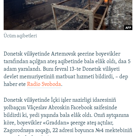
Русский
Українською
Ücüm aqibetleri
QOŞULIÑIZ!
Donetsk vilâyetinde Artemovsk şeerine boyevikler
tarafından açılğan ateş aqibetinde bala elâk oldı, daa 5
RFE/RS bütün saytları
adam yaralandı. Bunı fevral 13-te Donetsk vilâyeti
devlet memuriyetiniñ matbuat hızmeti bildirdi, – dep
haber ete
Radio Svoboda
.
Donetsk vilâyetinde İçki işler nazirligi idaresiniñ
yolbaşçısı Vâçeslav Abroskin Facebook saifesinde
bildirdi ki, yedi yaşında bala elâk oldı. Onıñ aytqanına
köre, boyevikler «Graddan» şeerge ateş açtılar,
Zagorodnaya soqağı, 22 adresi boyunca №4 mektebiniñ