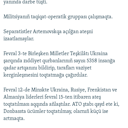
yanında darbe tüşti.
Militsiyanıñ taqiqat-operatik gruppası çalışmaqta.
Separatistler Artemovskqa açılğan ateşni
izaatlamaylar.
Fevral 3-te Birleşken Milletler Teşkilâtı Ukraina
şarqında zıddiyet qurbanlarınıñ sayısı 5358 insanğa
qadar artqanını bildirip, tarafları vaziyet
kerginleşmesini toqtatmağa çağırdılar.
Fevral 12-de Minskte Ukraina, Rusiye, Frenkistan ve
Almaniya liderleri fevral 15-ten itibaren ateş
toqtatılması aqqında añlaştılar. ATO ştabı qayd ete ki,
Donbassta ücümler toqtatılmay, olarnıñ küçü ise
artmaqta.