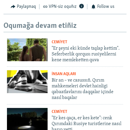
Paylaşmaq
VPN-siz oquñız
Follow us
Oqumağa devam etiñiz
CEMİYET
"Er şeyni eki künde taşlap kettim".
Seferberlik qorqusı rusiyelilerni
kene memleketten quva
İNSAN AQLARI
Bir an – ve casussıñ. Qırım
mahkemeleri devlet hainligi
qabaatlavlarını daqqalar içinde
nasıl baqalar
CEMİYET
"Er kes qaça, er kes kete": cenk
Qırımdaki Rusiye turistlerine nasıl
barıp yetti