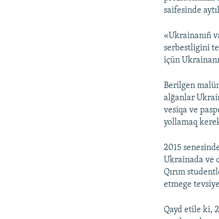
saifesinde aytı
«Ukrainanıñ va
serbestligini 
içün Ukrainanı
Berilgen malüm
alğanlar Ukrai
vesiqa ve paspo
yollamaq kere
2015 senesinde
Ukrainada ve d
Qırım studentl
etmege tevsiye 
Qayd etile ki,