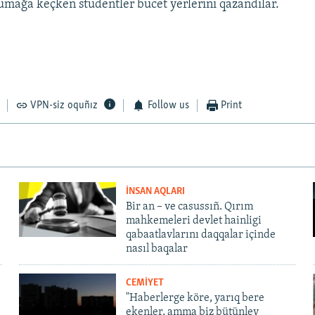
umağa keçken studentler bücet yerlerini qazandılar.
VPN-siz oquñız
Follow us
Print
İNSAN AQLARI
Bir an – ve casussıñ. Qırım
mahkemeleri devlet hainligi
qabaatlavlarını daqqalar içinde
nasıl baqalar
CEMİYET
"Haberlerge köre, yarıq bere
ekenler, amma biz bütünley