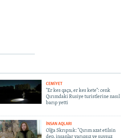
CEMİYET
"Er kes qaça, er kes kete": cenk
Qırımdaki Rusiye turistlerine nasıl
barıp yetti
İNSAN AQLARI
Olğa Skrıpnık: "Qırım azat etilsin
dep, insanlar yarıqsız ve suvsuz