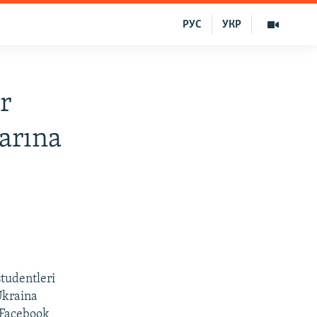
РУС
УКР
r
larına
studentleri
Ukraina
 Facebook