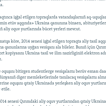
la.
qtınca işğal etilgen topraqlarda vatandaşlarnıñ aq-uquqlar
temin etüv aqqında» Ukraina qanunına binaen, abituriyetler
ñ aliy oquv yurtlarında bücet yerleri mevcut.
atqa köre, 2014 senesi işğal etilgen topraqta aliy tasil aq
na qanunlarına uyğan vesiqanı ala bileler. Bunıñ içün Qırı
rt kopiyasını Ukraina tasil ve ilim nazirliginiñ elektron ad
k.
 oquşını bitirgen studentlerge vesiqalarnı berüv esnası da
ünyanıñ diger memleketlerinde tanılacaq vesiqalarnı alma
erine oquşını qıtaiy Ukrainada yerleşken aliy oquv yurtla
etile.
 2014 senesi Qırımdaki aliy oquv yurtlarından qıtaiy Ukraina