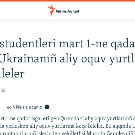
studentleri mart 1-ne qada
 Ukrainanıñ aliy oquv yurt
ileler
:33
VPN-siz oquñız
t 1-ne qadar işğal etilgen Qırımdaki aliy oquv yurtlarınıñ 
da yerleşken aliy oquv yurtlarına keçe bileler. Bu aqqında 
qırımtatarlarnıñ işlerinden vekâletlisi Mustafa Cemilevniñ