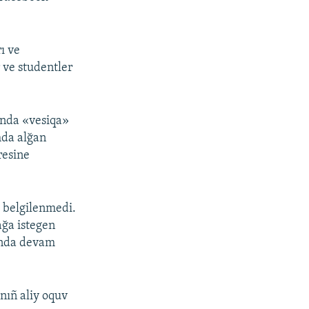
ı ve
 ve studentler
qında «vesiqa»
mda alğan
resine
a belgilenmedi.
ğa istegen
rında devam
nıñ aliy oquv