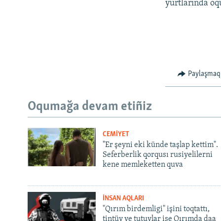
yurtlarında oq
Paylaşmaq
Oqumağa devam etiñiz
CEMİYET
"Er şeyni eki künde taşlap kettim".
Seferberlik qorqusı rusiyelilerni
kene memleketten quva
İNSAN AQLARI
"Qırım birdemligi" işini toqtattı,
tintüv ve tutuvlar ise Qırımda daa