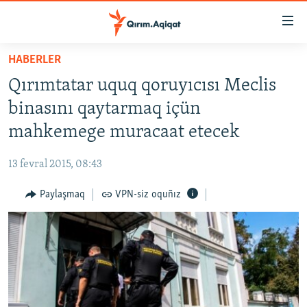
Link
açıqlığı
Esas
HABERLER
mündericege
HABERLER
Qırımtatar uquq qoruyıcısı Meclis
qaytmaq
SİYASET
Baş
binasını qaytarmaq içün
İQTİSADİYAT
navigatsiyağa
mahkemege muracaat etecek
qaytmaq
CEMİYET
Qıdıruvğa
13 fevral 2015, 08:43
MEDENİYET
qaytmaq
Paylaşmaq
VPN-siz oquñız
İNSAN AQLARI
VİDEO
SÜRET
BLOGLAR
FİKİR