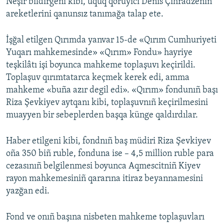
Neşir bildirgeni kibi, uquq qoruyıcı Denis Çihradzeniñ
areketlerini qanunsız tanımağa talap ete.
İşğal etilgen Qırımda yanvar 15-de «Qırım Cumhuriyeti
Yuqarı mahkemesinde» «Qırım» Fondu» hayriye
teşkilâtı işi boyunca mahkeme toplaşuvı keçirildi.
Toplaşuv qırımtatarca keçmek kerek edi, amma
mahkeme «buña azır degil edi». «Qırım» fondunıñ başı
Riza Şevkiyev aytqanı kibi, toplaşuvnıñ keçirilmesini
muayyen bir sebeplerden başqa künge qaldırdılar.
Haber etilgeni kibi, fondnıñ baş müdiri Riza Şevkiyev
oña 350 biñ ruble, fonduna ise – 4,5 million ruble para
cezasınıñ belgilenmesi boyunca Aqmescitniñ Kiyev
rayon mahkemesiniñ qararına itiraz beyannamesini
yazğan edi.
Fond ve onıñ başına nisbeten mahkeme toplaşuvları