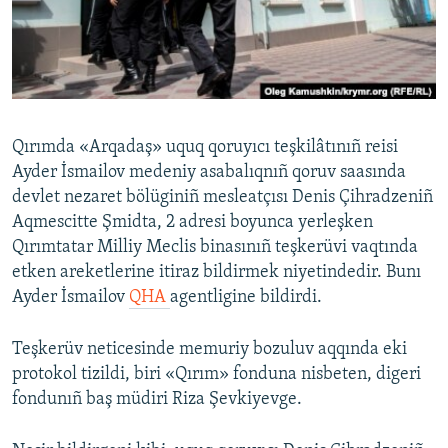
Русский
Українською
QOŞULIÑIZ!
Qırımda «Arqadaş» uquq qoruyıcı teşkilâtınıñ reisi
Ayder İsmailov medeniy asabalıqnıñ qoruv saasında
devlet nezaret bölüginiñ mesleatçısı Denis Çihradzeniñ
RFE/RS bütün saytları
Aqmescitte Şmidta, 2 adresi boyunca yerleşken
Qırımtatar Milliy Meclis binasınıñ teşkerüvi vaqtında
etken areketlerine itiraz bildirmek niyetindedir. Bunı
Ayder İsmailov
QHA
agentligine bildirdi.
Teşkerüv neticesinde memuriy bozuluv aqqında eki
protokol tizildi, biri «Qırım» fonduna nisbeten, digeri
fondunıñ baş müdiri Riza Şevkiyevge.