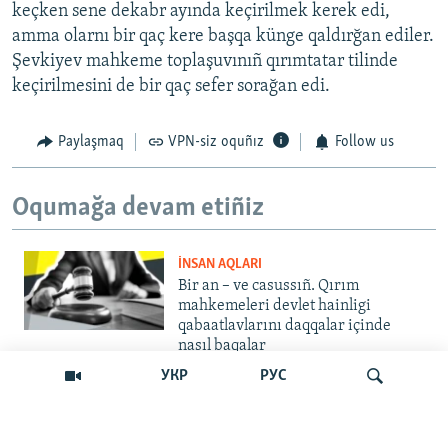
keçken sene dekabr ayında keçirilmek kerek edi,
amma olarnı bir qaç kere başqa künge qaldırğan ediler.
Şevkiyev mahkeme toplaşuvınıñ qırımtatar tilinde
keçirilmesini de bir qaç sefer sorağan edi.
Paylaşmaq
VPN-siz oquñız
Follow us
Oqumağa devam etiñiz
İNSAN AQLARI
Bir an – ve casussıñ. Qırım
mahkemeleri devlet hainligi
qabaatlavlarını daqqalar içinde
nasıl baqalar
УКР
РУС
CEMİYET
"Er kes qaça, er kes kete": cenk
Qırımdaki Rusiye turistlerine nasıl