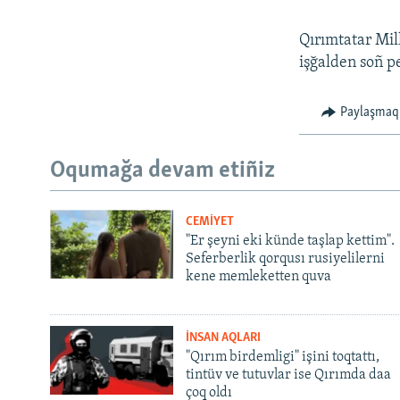
Qırımtatar Mil
işğalden soñ pe
Paylaşmaq
Oqumağa devam etiñiz
CEMİYET
"Er şeyni eki künde taşlap kettim".
Seferberlik qorqusı rusiyelilerni
kene memleketten quva
İNSAN AQLARI
"Qırım birdemligi" işini toqtattı,
tintüv ve tutuvlar ise Qırımda daa
çoq oldı