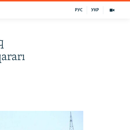
РУС
УКР
q
ararı