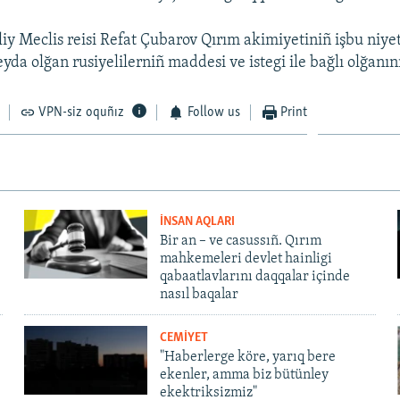
liy Meclis reisi Refat Çubarov Qırım akimiyetiniñ işbu niy
yda olğan rusiyelilerniñ maddesi ve istegi ile bağlı olğanın
VPN-siz oquñız
Follow us
Print
İNSAN AQLARI
Bir an – ve casussıñ. Qırım
mahkemeleri devlet hainligi
qabaatlavlarını daqqalar içinde
nasıl baqalar
CEMİYET
"Haberlerge köre, yarıq bere
ekenler, amma biz bütünley
ekektriksizmiz"