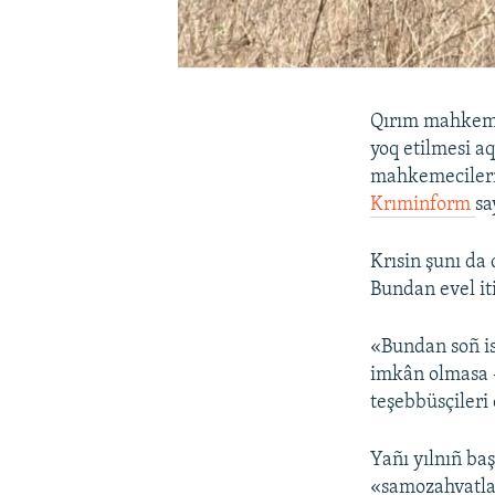
Qırım mahkeme
yoq etilmesi a
mahkemecilerni
Krıminform
sa
Krısin şunı da 
Bundan evel it
«Bundan soñ is
imkân olmasa –
teşebbüsçileri 
Yañı yılnıñ ba
«samozahvatlar