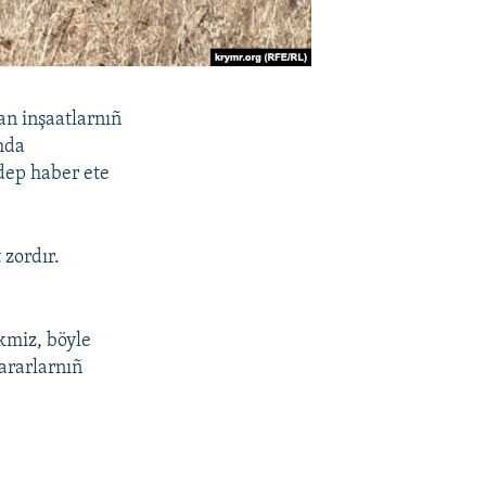
n inşaatlarnıñ
ımda
 dep haber ete
 zordır.
kmiz, böyle
ararlarnıñ