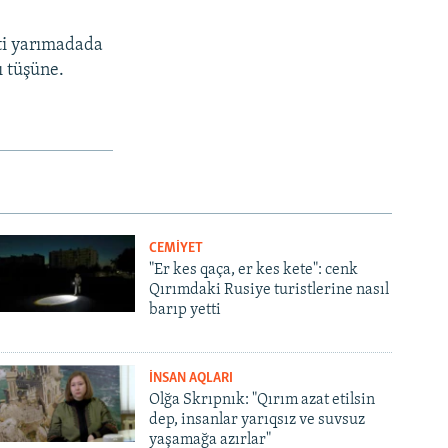
eti yarımadada
ı tüşüne.
CEMİYET
"Er kes qaça, er kes kete": cenk
Qırımdaki Rusiye turistlerine nasıl
barıp yetti
İNSAN AQLARI
Olğa Skrıpnık: "Qırım azat etilsin
dep, insanlar yarıqsız ve suvsuz
yaşamağa azırlar"