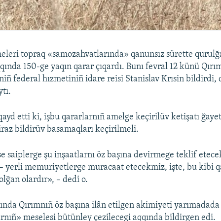
leri topraq «samozahvatlarında» qanunsız sürette qurulğa
qqında 150-ge yaqın qarar çıqardı. Bunı fevral 12 künü Qır
ñ federal hızmetiniñ idare reisi Stanislav Krısin bildirdi,
ytı.
qayd etti ki, işbu qararlarnıñ amеlge keçirilüv ketişatı ğayet
iraz bildirüv basamaqları keçirilmeli.
e saiplerge şu inşaatlarnı öz başına devirmege teklif etece
 yerli memuriyetlerge muracaat etecekmiz, işte, bu kibi q
olğan olardır», – dedi o.
şında Qırımnıñ öz başına ilân etilgen akimiyeti yarımadada
nıñ» meselesi bütünley çezilecegi aqqında bildirgen edi.