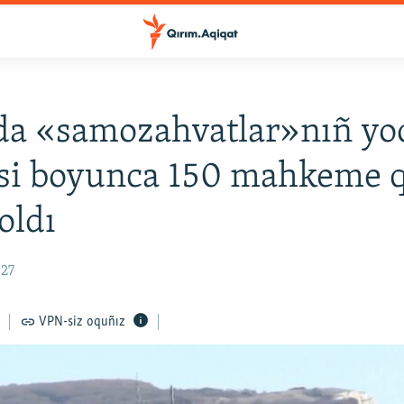
da «samozahvatlar»nıñ yo
si boyunca 150 mahkeme q
oldı
:27
VPN-siz oquñız