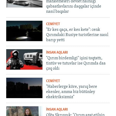
mahkemeleri devlet hainligi
qabaatlavlarını daqqalar içinde
nasıl baqalar
CEMİYET
"Er kes qaça, er kes kete": cenk
Qırımdaki Rusiye turistlerine nasıl
barıp yetti
İNSAN AQLARI
"Qırım birdemligi" işini toqtattı,
tintüv ve tutuvlar ise Qırımda daa
çoq oldı
CEMİYET
"Haberlerge köre, yarıq bere
ekenler, amma biz bütünley
ekektriksizmiz"
İNSAN AQLARI
Olğa Skrıpnık: "Qırım azat etilsin