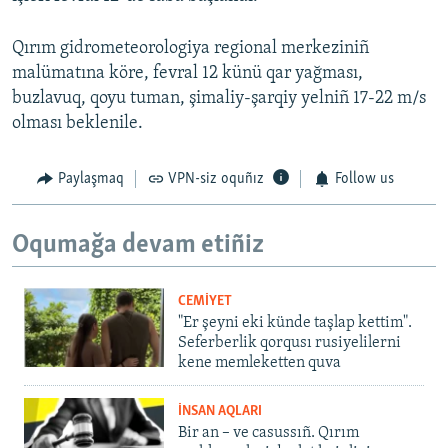
Qırım gidrometeorologiya regional merkeziniñ
malümatına köre, fevral 12 künü qar yağması,
buzlavuq, qoyu tuman, şimaliy-şarqiy yelniñ 17-22 m/s
olması beklenile.
Paylaşmaq
VPN-siz oquñız
Follow us
Oqumağa devam etiñiz
CEMİYET
"Er şeyni eki künde taşlap kettim".
Seferberlik qorqusı rusiyelilerni
kene memleketten quva
İNSAN AQLARI
Bir an – ve casussıñ. Qırım