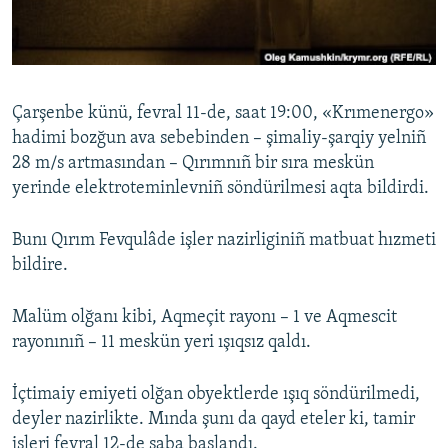
Русский
Українською
Çarşenbe künü, fevral 11-de, saat 19:00, «Krımenergo»
QOŞULIÑIZ!
hadimi bozğun ava sebebinden – şimaliy-şarqiy yelniñ
28 m/s artmasından – Qırımnıñ bir sıra meskün
yerinde elektroteminlevniñ söndürilmesi aqta bildirdi.
RFE/RS bütün saytları
Bunı Qırım Fevqulâde işler nazirliginiñ matbuat hızmeti
bildire.
Malüm olğanı kibi, Aqmeçit rayonı – 1 ve Aqmescit
rayonınıñ – 11 meskün yeri ışıqsız qaldı.
İçtimaiy emiyeti olğan obyektlerde ışıq söndürilmedi,
deyler nazirlikte. Mında şunı da qayd eteler ki, tamir
işleri fevral 12-de saba başlandı.