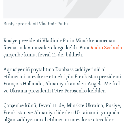
Русский
Українською
Rusiye prezidenti Vladimir Putin
QOŞULIÑIZ!
Rusiye prezidenti Vladimir Putin Minskke «norman
formatında» muzakerelerge keldi. Bunı
Radio Svoboda
çarşenbe künü, fevral 11-de, bildirdi.
RFE/RS bütün saytları
Aqrusiyeniñ paytahtına Donbass zıddiyetiniñ al
etilmesini muzakere etmek içün Frenkistan prezidenti
François Hollande, Almaniya kantsleri Angela Merkel
ve Ukraina prezidenti Petro Poroşenko keldiler.
Çarşenbe künü, fevral 11-de, Minskte Ukraina, Rusiye,
Frenkistan ve Almaniya liderleri Ukrainanıñ şarqında
olğan zıddiyetniñ al etilmesini muzakere etecekler.