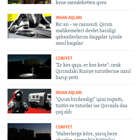
kene memleketten quva
İNSAN AQLARI
Bir an – ve casussıñ. Qırım
mahkemeleri devlet hainligi
qabaatlavlarını daqqalar içinde
nasıl baqalar
CEMİYET
"Er kes qaça, er kes kete": cenk
Qırımdaki Rusiye turistlerine nasıl
barıp yetti
İNSAN AQLARI
"Qırım birdemligi" işini toqtattı,
tintüv ve tutuvlar ise Qırımda daa
çoq oldı
CEMİYET
"Haberlerge köre, yarıq bere