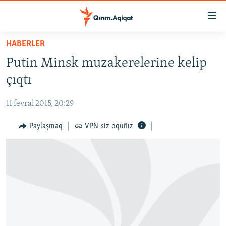
Link
açıqlığı
Esas
HABERLER
mündericege
HABERLER
Putin Minsk muzakerelerine kelip
qaytmaq
SİYASET
Baş
çıqtı
İQTİSADİYAT
navigatsiyağa
qaytmaq
11 fevral 2015, 20:29
CEMİYET
Qıdıruvğa
MEDENİYET
Paylaşmaq
VPN-siz oquñız
qaytmaq
İNSAN AQLARI
VİDEO
SÜRET
BLOGLAR
FİKİR