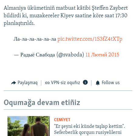
Almaniya ükümetiniñ matbuat kâtibi Şteffen Zaybert
bildirdi ki, muzakereler Kiyev saatine köre saat 17:30
planlaştırıldı.
Ла-ла-ла-ла-ла-ла
pic.twitter.com/1S3fZ4tXTp
— Радыё Свабода (@svaboda)
11 Лютий 2015
Paylaşmaq
VPN-siz oquñız
Follow us
Oqumağa devam etiñiz
CEMİYET
"Er şeyni eki künde taşlap kettim".
Seferberlik qorqusı rusiyelilerni