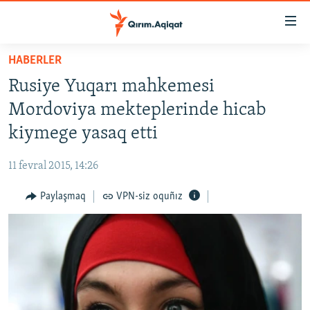
Link
açıqlığı
Esas
HABERLER
mündericege
HABERLER
Rusiye Yuqarı mahkemesi
qaytmaq
SİYASET
Baş
Mordoviya mekteplerinde hicab
İQTİSADİYAT
navigatsiyağa
kiymege yasaq etti
qaytmaq
CEMİYET
Qıdıruvğa
11 fevral 2015, 14:26
MEDENİYET
qaytmaq
Paylaşmaq
VPN-siz oquñız
İNSAN AQLARI
VİDEO
SÜRET
BLOGLAR
FİKİR