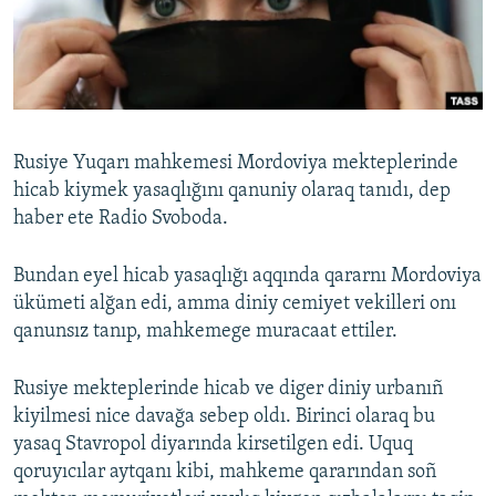
Русский
Українською
QOŞULIÑIZ!
Rusiye Yuqarı mahkemesi Mordoviya mekteplerinde
hicab kiymek yasaqlığını qanuniy olaraq tanıdı, dep
haber ete Radio Svoboda.
RFE/RS bütün saytları
Bundan eyel hicab yasaqlığı aqqında qararnı Mordoviya
ükümeti alğan edi, amma diniy cemiyet vekilleri onı
qanunsız tanıp, mahkemege muracaat ettiler.
Rusiye mekteplerinde hicab ve diger diniy urbanıñ
kiyilmesi nice davağa sebep oldı. Birinci olaraq bu
yasaq Stavropol diyarında kirsetilgen edi. Uquq
qoruyıcılar aytqanı kibi, mahkeme qararından soñ