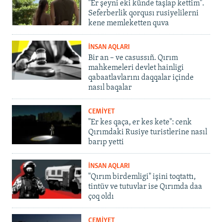
"Er şeyni eki künde taşlap kettim".
Seferberlik qorqusı rusiyelilerni
kene memleketten quva
İNSAN AQLARI
Bir an – ve casussıñ. Qırım
mahkemeleri devlet hainligi
qabaatlavlarını daqqalar içinde
nasıl baqalar
CEMİYET
"Er kes qaça, er kes kete": cenk
Qırımdaki Rusiye turistlerine nasıl
barıp yetti
İNSAN AQLARI
"Qırım birdemligi" işini toqtattı,
tintüv ve tutuvlar ise Qırımda daa
çoq oldı
CEMİYET