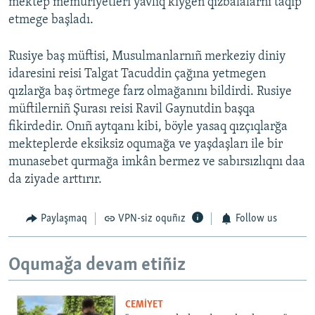
mektep memuriyetleri yavlıq kiygen qızbalalarnı taqip
etmege başladı.
Rusiye baş müftisi, Musulmanlarnıñ merkeziy diniy
idaresini reisi Talgat Tacuddin çağına yetmegen
qızlarğa baş örtmege farz olmağanını bildirdi. Rusiye
müftilerniñ Şurası reisi Ravil Gaynutdin başqa
fikirdedir. Onıñ aytqanı kibi, böyle yasaq qızçıqlarğa
mekteplerde eksiksiz oqumağa ve yaşdaşları ile bir
munasebet qurmağa imkân bermez ve sabırsızlıqnı daa
da ziyade arttırır.
Paylaşmaq
VPN-siz oquñız
Follow us
Oqumağa devam etiñiz
CEMİYET