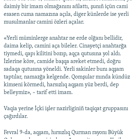
daimiy bir imam olmağanını añlattı, şunıñ içün cami
esasen cuma namazına açıla, diger künlerde ise yerli
musulmanlar camini özleri açalar.
«Yerli müminlerge anahtar ne erde olğanı bellidir,
daima kelip, camini aça bileler. Cinayetçi anahtarğa
tiymedi, qapı kilitini bozıp, aqça qutusına yol aldı.
İzlerine köre, camide başqa areket etmedi, doğru
sadaqa qutusına yöneldi. Yerli sakinler bunı aqşam
taptılar, namazğa kelgende. Qomşular mında kündüz
kimseni körmedi, harsızlıq aqşam yüz berdi, dep
belleymiz», – tarif etti imam.
Vaqia yerine İçki işler nazirliginiñ taqiqat gruppasını
çağırdılar.
Fevral 9-da, aqşam, hırsızlıq Qurman rayonı Büyük