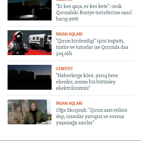
"Er kes qaça, er kes kete": cenk
Qırımdaki Rusiye turistlerine nasıl
barıp yetti
İNSAN AQLARI
"Qırım birdemligi" işini toqtattı,
tintüv ve tutuvlar ise Qırımda daa
çoq oldı
CEMİYET
"Haberlerge köre, yarıq bere
ekenler, amma biz bütünley
ekektriksizmiz"
İNSAN AQLARI
Olğa Skrıpnık: "Qırım azat etilsin
dep, insanlar yarıqsız ve suvsuz
yaşamağa azırlar"