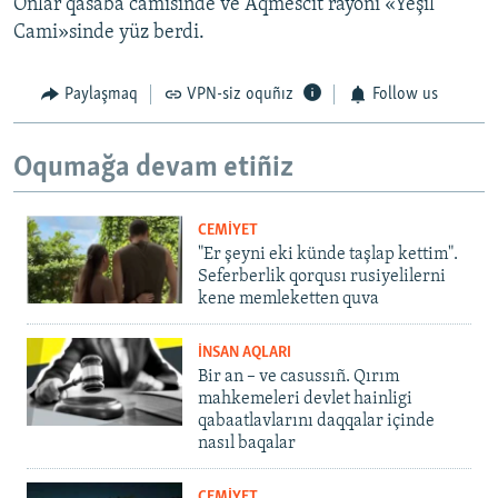
Onlar qasaba camisinde ve Aqmescit rayonı «Yeşil
Cami»sinde yüz berdi.
Paylaşmaq
VPN-siz oquñız
Follow us
Oqumağa devam etiñiz
CEMİYET
"Er şeyni eki künde taşlap kettim".
Seferberlik qorqusı rusiyelilerni
kene memleketten quva
İNSAN AQLARI
Bir an – ve casussıñ. Qırım
mahkemeleri devlet hainligi
qabaatlavlarını daqqalar içinde
nasıl baqalar
CEMİYET