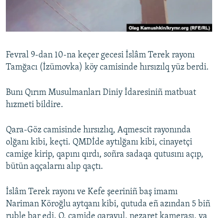
Русский
Українською
Fevral 9-dan 10-na keçer gecesi İslâm Terek rayonı
QOŞULIÑIZ!
Tamğacı (İzümovka) köy camisinde hırsızılq yüz berdi.
Bunı Qırım Musulmanları Diniy İdaresiniñ matbuat
hızmeti bildire.
RFE/RS bütün saytları
Qara-Göz camisinde hırsızlıq, Aqmescit rayonında
olğanı kibi, keçti. QMDİde aytılğanı kibi, cinayetçi
camige kirip, qapını qırdı, soñra sadaqa qutusını açıp,
bütün aqçalarnı alıp qaçtı.
İslâm Terek rayonı ve Kefe şeeriniñ baş imamı
Nariman Köroğlu aytqanı kibi, qutuda eñ azından 5 biñ
ruble bar edi. O, camide qaravul, nezaret kamerası, ya