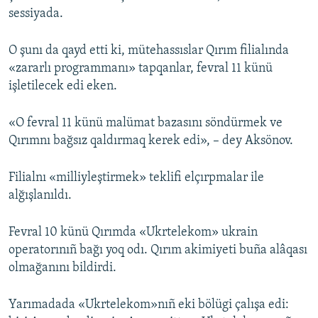
sessiyada.
O şunı da qayd etti ki, mütehassıslar Qırım filialında
«zararlı programmanı» tapqanlar, fevral 11 künü
işletilecek edi eken.
«O fevral 11 künü malümat bazasını söndürmek ve
Qırımnı bağsız qaldırmaq kerek edi», – dey Aksönov.
Filialnı «milliyleştirmek» teklifi elçırpmalar ile
alğışlanıldı.
Fevral 10 künü Qırımda «Ukrtelekom» ukrain
operatorınıñ bağı yoq odı. Qırım akimiyeti buña alâqası
olmağanını bildirdi.
Yarımadada «Ukrtelekom»nıñ eki bölügi çalışa edi: