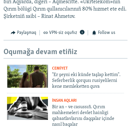
biri Aqyarda, digeri – Aqmescitte. «Ukrtelekom»nıñ
Qırım bölügi Qırım qullanıcılarınıñ 80% hızmet ete edi.
Şirketniñ saibi – Rinat Ahmetov.
Paylaşmaq
VPN-siz oquñız
Follow us
Oqumağa devam etiñiz
CEMİYET
"Er şeyni eki künde taşlap kettim".
Seferberlik qorqusı rusiyelilerni
kene memleketten quva
İNSAN AQLARI
Bir an – ve casussıñ. Qırım
mahkemeleri devlet hainligi
qabaatlavlarını daqqalar içinde
nasıl baqalar