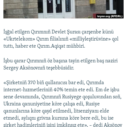
Русский
Українською
İşğal etilgen Qırımnıñ Devlet Şurası çarşenbe künü
QOŞULIÑIZ!
«Ukrtelekom» Qırım filialınıñ «milliyleştirüvine» qol
tuttı, haber ete Qırım.Aqiqat mühbiri.
İşbu qarar Qırımnıñ öz başına tayin etilgen baş naziri
RFE/RS bütün saytları
Sergey Aksönovnıñ teşebbüsidir.
«Şirketniñ 370 biñ qullanıcısı bar edi, Qırımda
internet-hızmetleriniñ 40% temin ete edi. Em de işbu
sene devamında, Qırımnıñ Rusiyege qoşuluvından soñ,
Ukraina qanuniyetine köre çalışa edi, Rusiye
qanunlarına köre qayd etilmedi, litsenziyanı elde
etmedi, aylıqnı grivna kursına köre bere edi, bu ise
şirket hadimleriniñ işini imkânsız ete», – dedi Aksönov