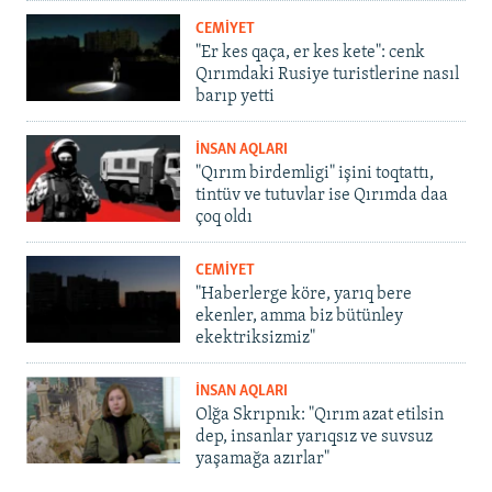
CEMİYET
"Er kes qaça, er kes kete": cenk
Qırımdaki Rusiye turistlerine nasıl
barıp yetti
İNSAN AQLARI
"Qırım birdemligi" işini toqtattı,
tintüv ve tutuvlar ise Qırımda daa
çoq oldı
CEMİYET
"Haberlerge köre, yarıq bere
ekenler, amma biz bütünley
ekektriksizmiz"
İNSAN AQLARI
Olğa Skrıpnık: "Qırım azat etilsin
dep, insanlar yarıqsız ve suvsuz
yaşamağa azırlar"