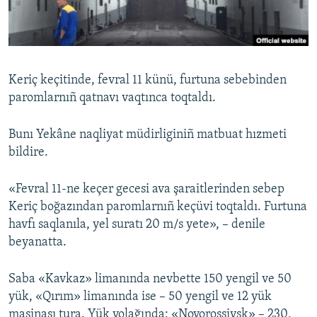
Русский
Українською
Keriç keçitinde, fevral 11 künü, furtuna sebebinden
QOŞULIÑIZ!
paromlarnıñ qatnavı vaqtınca toqtaldı.
Bunı Yekâne naqliyat müdirliginiñ matbuat hızmeti
bildire.
RFE/RS bütün saytları
«Fevral 11-ne keçer gecesi ava şaraitlerinden sebep
Keriç boğazından paromlarnıñ keçüvi toqtaldı. Furtuna
havfı saqlanıla, yel suratı 20 m/s yete», – denile
beyanatta.
Saba «Kavkaz» limanında nevbette 150 yengil ve 50
yük, «Qırım» limanında ise – 50 yengil ve 12 yük
maşinası tura. Yük yolağında: «Novorossiysk» – 230,