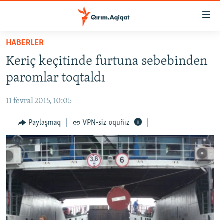
Link
açıqlığı
Esas
HABERLER
mündericege
HABERLER
Keriç keçitinde furtuna sebebinden
qaytmaq
SİYASET
Baş
paromlar toqtaldı
İQTİSADİYAT
navigatsiyağa
qaytmaq
11 fevral 2015, 10:05
CEMİYET
Qıdıruvğa
MEDENİYET
Paylaşmaq
VPN-siz oquñız
qaytmaq
İNSAN AQLARI
VİDEO
SÜRET
BLOGLAR
FİKİR