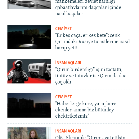
mahkemeleri devlet hainligi
qabaatlavlarını daqqalar içinde
nasıl baqalar
CEMİYET
"Er kes qaça, er kes kete": cenk
Qırımdaki Rusiye turistlerine nasıl
barıp yetti
İNSAN AQLARI
"Qırım birdemligi" işini toqtattı,
tintüv ve tutuvlar ise Qırımda daa
çoq oldı
CEMİYET
"Haberlerge köre, yarıq bere
ekenler, amma biz bütünley
ekektriksizmiz"
İNSAN AQLARI
Olğa Skrıpnık: "Qırım azat etilsin