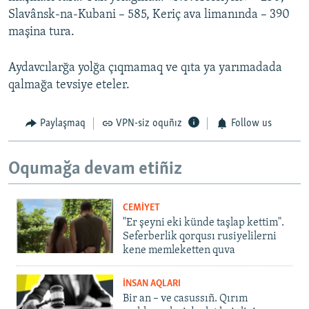
Slavânsk-na-Kubani – 585, Keriç ava limanında – 390
maşina tura.
Aydavcılarğa yolğa çıqmamaq ve qıta ya yarımadada
qalmağa tevsiye eteler.
Paylaşmaq
VPN-siz oquñız
Follow us
Oqumağa devam etiñiz
CEMİYET
"Er şeyni eki künde taşlap kettim".
Seferberlik qorqusı rusiyelilerni
kene memleketten quva
İNSAN AQLARI
Bir an – ve casussıñ. Qırım