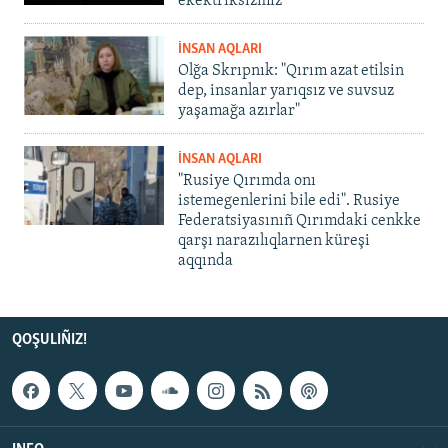
ekektriksizmiz"
İNSAN AQLARI
Olğa Skrıpnık: "Qırım azat etilsin
dep, insanlar yarıqsız ve suvsuz
yaşamağa azırlar"
İNSAN AQLARI
"Rusiye Qırımda onı
istemegenlerini bile edi". Rusiye
Federatsiyasınıñ Qırımdaki cenkke
qarşı narazılıqlarnen küreşi
aqqında
QOŞULIÑIZ!