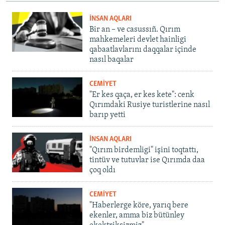
İNSAN AQLARI
Bir an – ve casussıñ. Qırım
mahkemeleri devlet hainligi
qabaatlavlarını daqqalar içinde
nasıl baqalar
CEMİYET
"Er kes qaça, er kes kete": cenk
Qırımdaki Rusiye turistlerine nasıl
barıp yetti
İNSAN AQLARI
"Qırım birdemligi" işini toqtattı,
tintüv ve tutuvlar ise Qırımda daa
çoq oldı
CEMİYET
"Haberlerge köre, yarıq bere
ekenler, amma biz bütünley