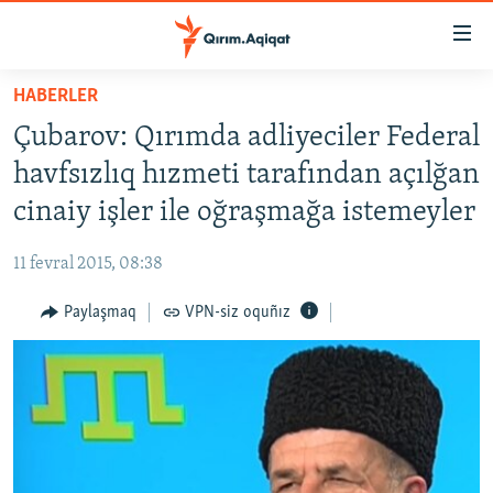
Link
açıqlığı
Esas
HABERLER
mündericege
HABERLER
Çubarov: Qırımda adliyeciler Federal
qaytmaq
SİYASET
Baş
havfsızlıq hızmeti tarafından açılğan
İQTİSADİYAT
navigatsiyağa
cinaiy işler ile oğraşmağa istemeyler
qaytmaq
CEMİYET
Qıdıruvğa
11 fevral 2015, 08:38
MEDENİYET
qaytmaq
Paylaşmaq
VPN-siz oquñız
İNSAN AQLARI
VİDEO
SÜRET
BLOGLAR
FİKİR