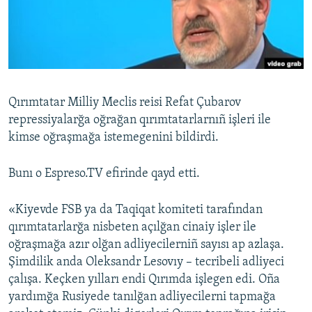
Русский
Українською
QOŞULIÑIZ!
Qırımtatar Milliy Meclis reisi Refat Çubarov
repressiyalarğa oğrağan qırımtatarlarnıñ işleri ile
kimse oğraşmağa istemegenini bildirdi.
RFE/RS bütün saytları
Bunı o Espreso.TV efirinde qayd etti.
«Kiyevde FSB ya da Taqiqat komiteti tarafından
qırımtatarlarğa nisbeten açılğan cinaiy işler ile
oğraşmağa azır olğan adliyecilerniñ sayısı ap azlaşa.
Şimdilik anda Oleksandr Lesovıy – tecribeli adliyeci
çalışa. Keçken yılları endi Qırımda işlegen edi. Oña
yardımğa Rusiyede tanılğan adliyecilerni tapmağa