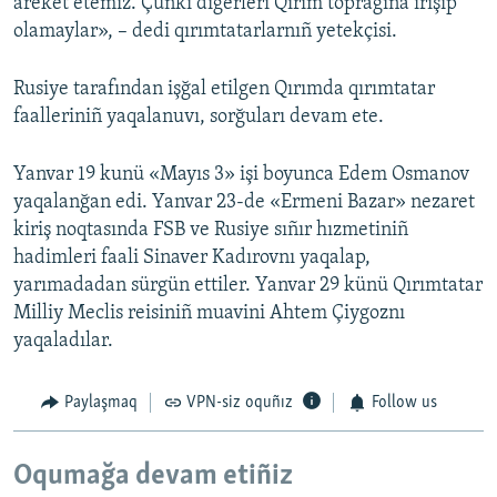
areket etemiz. Çünki digerleri Qırım toprağına irişip
olamaylar», – dedi qırımtatarlarnıñ yetekçisi.
Rusiye tarafından işğal etilgen Qırımda qırımtatar
faalleriniñ yaqalanuvı, sorğuları devam ete.
Yanvar 19 kunü «Mayıs 3» işi boyunca Edem Osmanov
yaqalanğan edi. Yanvar 23-de «Ermeni Bazar» nezaret
kiriş noqtasında FSB ve Rusiye sıñır hızmetiniñ
hadimleri faali Sinaver Kadırovnı yaqalap,
yarımadadan sürgün ettiler. Yanvar 29 künü Qırımtatar
Milliy Meclis reisiniñ muavini Ahtem Çiygoznı
yaqaladılar.
Paylaşmaq
VPN-siz oquñız
Follow us
Oqumağa devam etiñiz