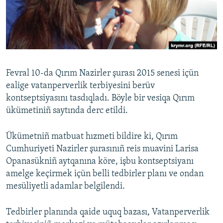
Русский
Українською
QOŞULIÑIZ!
Fevral 10-da Qırım Nazirler şurası 2015 senesi içün
ealige vatanperverlik terbiyesini berüv
kontseptsiyasını tasdıqladı. Böyle bir vesiqa Qırım
RFE/RS bütün saytları
ükümetiniñ saytında derc etildi.
Ükümetniñ matbuat hızmeti bildire ki, Qırım
Cumhuriyeti Nazirler şurasınıñ reis muavini Larisa
Opanasükniñ aytqanına köre, işbu kontseptsiyanı
amelge keçirmek içün belli tedbirler planı ve ondan
mesüliyetli adamlar belgilendi.
Tedbirler planında qaide uquq bazası, Vatanperverlik