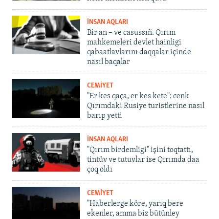
İNSAN AQLARI
Bir an – ve casussıñ. Qırım
mahkemeleri devlet hainligi
qabaatlavlarını daqqalar içinde
nasıl baqalar
CEMİYET
"Er kes qaça, er kes kete": cenk
Qırımdaki Rusiye turistlerine nasıl
barıp yetti
İNSAN AQLARI
"Qırım birdemligi" işini toqtattı,
tintüv ve tutuvlar ise Qırımda daa
çoq oldı
CEMİYET
"Haberlerge köre, yarıq bere
ekenler, amma biz bütünley