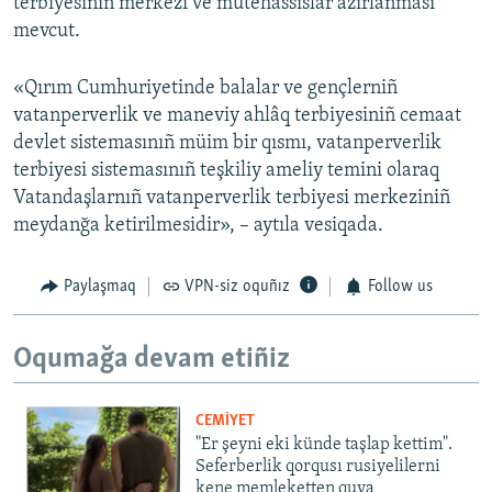
terbiyesiniñ merkezi ve mütehassıslar azırlanması
mevcut.
«Qırım Cumhuriyetinde balalar ve gençlerniñ
vatanperverlik ve maneviy ahlâq terbiyesiniñ cemaat
devlet sistemasınıñ müim bir qısmı, vatanperverlik
terbiyesi sistemasınıñ teşkiliy ameliy temini olaraq
Vatandaşlarnıñ vatanperverlik terbiyesi merkeziniñ
meydanğa ketirilmesidir», – aytıla vesiqada.
Paylaşmaq
VPN-siz oquñız
Follow us
Oqumağa devam etiñiz
CEMİYET
"Er şeyni eki künde taşlap kettim".
Seferberlik qorqusı rusiyelilerni
kene memleketten quva