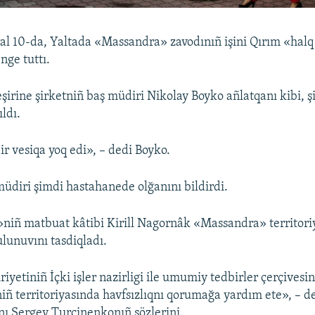
ral 10-da, Yaltada «Massandra» zavodınıñ işini Qırım «hal
nge tuttı.
şirine şirketniñ baş müdiri Nikolay Boyko añlatqanı kibi, 
ıldı.
ir vesiqa yoq edi», – dedi Boyko.
üdiri şimdi hastahanede olğanını bildirdi.
niñ matbuat kâtibi Kirill Nagornâk «Massandra» territori
lunuvını tasdiqladı.
yetiniñ İçki işler nazirligi ile umumiy tedbirler çerçivesi
niñ territoriyasında havfsızlıqnı qorumağa yardım ete», – de
ı Sergey Turçinenkonıñ sözlerini.