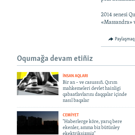
2014 senesi Qı
«Massandra» v
Paylaşmaq
Oqumağa devam etiñiz
İNSAN AQLARI
Bir an – ve casussıñ. Qırım
mahkemeleri devlet hainligi
qabaatlavlarını daqqalar içinde
nasıl baqalar
CEMİYET
"Haberlerge köre, yarıq bere
ekenler, amma biz bütünley
ekektriksizmiz"