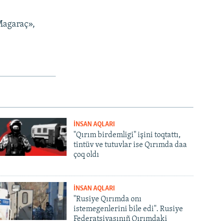
«Magaraç»,
İNSAN AQLARI
"Qırım birdemligi" işini toqtattı,
tintüv ve tutuvlar ise Qırımda daa
çoq oldı
İNSAN AQLARI
"Rusiye Qırımda onı
istemegenlerini bile edi". Rusiye
Federatsiyasınıñ Qırımdaki