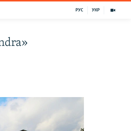
РУС
УКР
ndra»