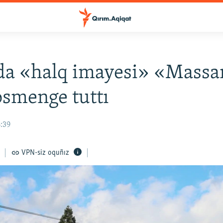
da «halq imayesi» «Massa
tosmenge tuttı
4:39
VPN-siz oquñız