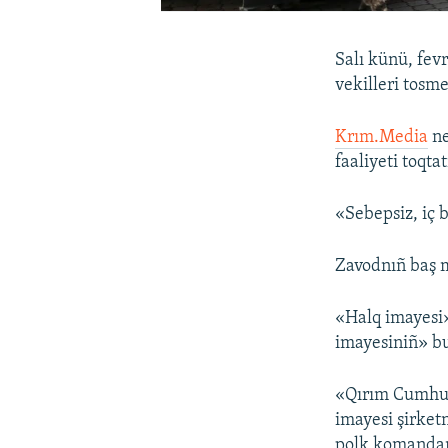
Salı künü, fev
vekilleri tosme
Krım.Media
ne
faaliyeti toqtat
«Sebepsiz, iç b
Zavodnıñ baş m
«Halq imayesi»
imayesiniñ» bu
«Qırım Cumhuri
imayesi şirket
polk komandan