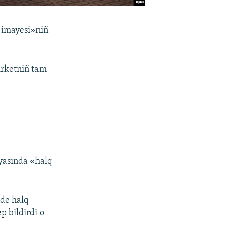
q imayesi»niñ
şirketniñ tam
yasında «halq
nde halq
p bildirdi o