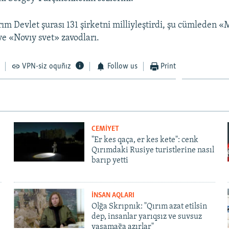
rım Devlet şurası 131 şirketni milliyleştirdi, şu cümleden 
e «Novıy svet» zavodları.
VPN-siz oquñız
Follow us
Print
CEMİYET
"Er kes qaça, er kes kete": cenk
Qırımdaki Rusiye turistlerine nasıl
barıp yetti
İNSAN AQLARI
Olğa Skrıpnık: "Qırım azat etilsin
dep, insanlar yarıqsız ve suvsuz
yaşamağa azırlar"