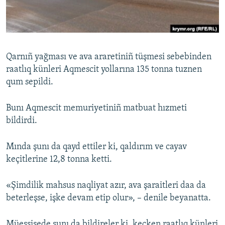
Русский
Українською
Qarnıñ yağması ve ava araretiniñ tüşmesi sebebinden
QOŞULIÑIZ!
raatlıq künleri Aqmescit yollarına 135 tonna tuznen
qum sepildi.
Bunı Aqmescit memuriyetiniñ matbuat hızmeti
RFE/RS bütün saytları
bildirdi.
Mında şunı da qayd ettiler ki, qaldırım ve cayav
keçitlerine 12,8 tonna ketti.
«Şimdilik mahsus naqliyat azır, ava şaraitleri daa da
beterleşse, işke devam etip olur», – denile beyanatta.
Müessisede şunı da bildireler ki, keçken raatlıq künleri