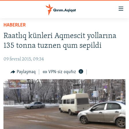
Link
açıqlığı
Esas
HABERLER
mündericege
HABERLER
Raatlıq künleri Aqmescit yollarına
qaytmaq
SİYASET
Baş
135 tonna tuznen qum sepildi
İQTİSADİYAT
navigatsiyağa
qaytmaq
09 fevral 2015, 09:34
CEMİYET
Qıdıruvğa
MEDENİYET
Paylaşmaq
VPN-siz oquñız
qaytmaq
İNSAN AQLARI
VİDEO
SÜRET
BLOGLAR
FİKİR