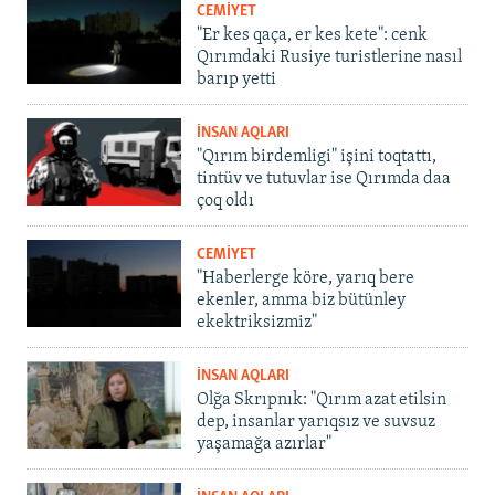
CEMİYET
"Er kes qaça, er kes kete": cenk
Qırımdaki Rusiye turistlerine nasıl
barıp yetti
İNSAN AQLARI
"Qırım birdemligi" işini toqtattı,
tintüv ve tutuvlar ise Qırımda daa
çoq oldı
CEMİYET
"Haberlerge köre, yarıq bere
ekenler, amma biz bütünley
ekektriksizmiz"
İNSAN AQLARI
Olğa Skrıpnık: "Qırım azat etilsin
dep, insanlar yarıqsız ve suvsuz
yaşamağa azırlar"