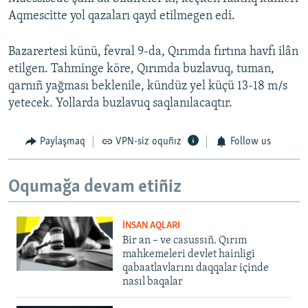
Aqmescitte yol qazaları qayd etilmegen edi.
Bazarertesi künü, fevral 9-da, Qırımda fırtına havfı ilân
etilgen. Tahminge köre, Qırımda buzlavuq, tuman,
qarnıñ yağması beklenile, kündüz yel küçü 13-18 m/s
yetecek. Yollarda buzlavuq saqlanılacaqtır.
Paylaşmaq
VPN-siz oquñız
Follow us
Oqumağa devam etiñiz
İNSAN AQLARI
Bir an – ve casussıñ. Qırım
mahkemeleri devlet hainligi
qabaatlavlarını daqqalar içinde
nasıl baqalar