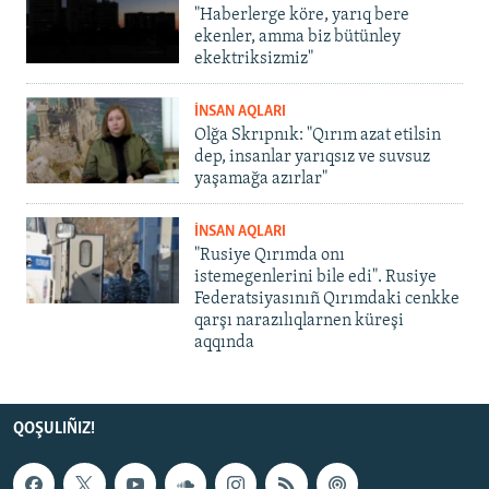
"Haberlerge köre, yarıq bere
ekenler, amma biz bütünley
ekektriksizmiz"
İNSAN AQLARI
Olğa Skrıpnık: "Qırım azat etilsin
dep, insanlar yarıqsız ve suvsuz
yaşamağa azırlar"
İNSAN AQLARI
"Rusiye Qırımda onı
istemegenlerini bile edi". Rusiye
Federatsiyasınıñ Qırımdaki cenkke
qarşı narazılıqlarnen küreşi
aqqında
QOŞULIÑIZ!