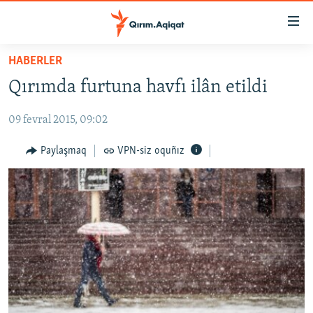
Link
açıqlığı
Esas
HABERLER
mündericege
HABERLER
Qırımda furtuna havfı ilân etildi
qaytmaq
SİYASET
Baş
09 fevral 2015, 09:02
İQTİSADİYAT
navigatsiyağa
qaytmaq
CEMİYET
Paylaşmaq
VPN-siz oquñız
Qıdıruvğa
MEDENİYET
qaytmaq
İNSAN AQLARI
VİDEO
SÜRET
BLOGLAR
FİKİR