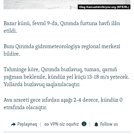
Русский
Українською
Bazar künü, fevral 9-da, Qırımda furtuna havfı ilân
etildi.
QOŞULIÑIZ!
Bunı Qırımda gidrometeorologiya regional merkezi
bildire.
RFE/RS bütün saytları
Tahminge köre, Qırımda buzlavuq, tuman, qarnıñ
yağması beklenile, kündüz yel küçü 13-18 m/s yetecek.
Yollarda buzlavuq saqlanılacaqtır.
Ava arareti gece sıfırdan aşağı 2-4 derece, kündüz 0
etrafında olacaqtır.
Paylaşmaq
VPN-siz oquñız
Follow us