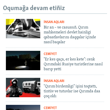
Oqumağa devam etiñiz
İNSAN AQLARI
Bir an – ve casussıñ. Qırım
mahkemeleri devlet hainligi
qabaatlavlarını daqqalar içinde
nasıl baqalar
CEMİYET
"Er kes qaça, er kes kete": cenk
Qırımdaki Rusiye turistlerine nasıl
barıp yetti
İNSAN AQLARI
"Qırım birdemligi" işini toqtattı,
tintüv ve tutuvlar ise Qırımda daa
çoq oldı
CEMİYET